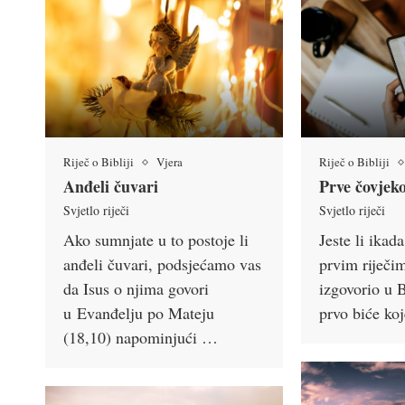
Riječ o Bibliji
Vjera
Riječ o Bibliji
Anđeli čuvari
Prve čovjekov
Svjetlo riječi
Svjetlo riječi
Ako sumnjate u to postoje li
Jeste li ikada
anđeli čuvari, podsjećamo vas
prvim riječim
da Isus o njima govori
izgovorio u B
u Evanđelju po Mateju
prvo biće ko
(18,10) napominjući …