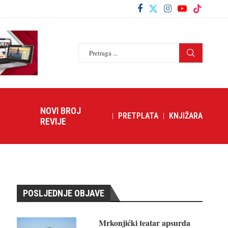
NOVI BROJ
PRETPLATA
KNJIŽARA
REVIJE
POSLJEDNJE OBJAVE
Mrkonjićki teatar apsurda