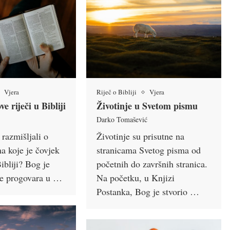
Vjera
Riječ o Bibliji
Vjera
e riječi u Bibliji
Životinje u Svetom pismu
Darko Tomašević
 razmišljali o
Životinje su prisutne na
a koje je čovjek
stranicama Svetog pisma od
ibliji? Bog je
početnih do završnih stranica.
je progovara u …
Na početku, u Knjizi
Postanka, Bog je stvorio …