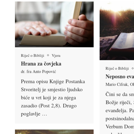
Riječ o Bibliji
Vjera
Hrana za čovjeka
Riječ o Bibliji
dr. fra Anto Popović
Neposno eva
Prema opisu Knjige Postanka
Mario Cifrak, 
Stvoritelj je smjestio ljudsko
Čini se da s
biće u vrt koji je za njega
Božje riječi,
zasadio (Post 2,8). Drugo
evanđelja. P
poglavlje …
postsinodaln
Verbum Domin