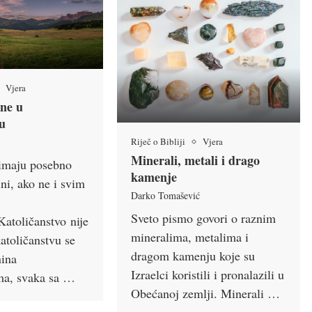
Vjera
ine u
vu
Riječ o Bibliji
Vjera
Minerali, metali i drago
zimaju posebno
kamenje
ni, ako ne i svim
Darko Tomašević
Sveto pismo govori o raznim
Katoličanstvo nije
mineralima, metalima i
atoličanstvu se
dragom kamenju koje su
nina
Izraelci koristili i pronalazili u
ma, svaka sa …
Obećanoj zemlji. Minerali …