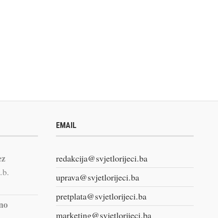
EMAIL
ez
redakcija@svjetlorijeci.ba
.b.
uprava@svjetlorijeci.ba
pretplata@svjetlorijeci.ba
vno
marketing@svjetlorijeci.ba