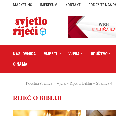
MARKETING
IMPRESUM
KONTAKT
PODRŽITE NAŠ R
NASLOVNICA
VIJESTI
VJERA
DRUŠTVO
O NAMA
Početna stranica
»
Vjera
»
Riječ o Bibliji
»
Stranica 4
RIJEČ O BIBLIJI