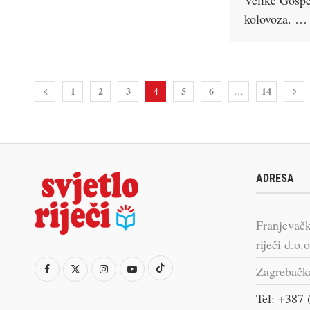
kolovoza. …
1
2
3
5
6
14
4
…
ADRESA
Franjevačk
riječi d.o.o
Zagrebačk
Tel: +387 