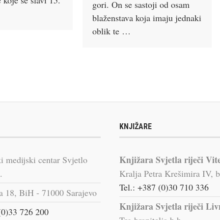
gori. On se sastoji od osam
blaženstava koja imaju jednaki
oblik te …
KNJIŽARE
Knjižara Svjetla riječi Vit
i medijski centar Svjetlo
.
Kralja Petra Krešimira IV, b
Tel.: +387 (0)30 710 336
a 18, BiH - 71000 Sarajevo
Knjižara Svjetla riječi Li
(0)33 726 200
Trg branitelja b.b.