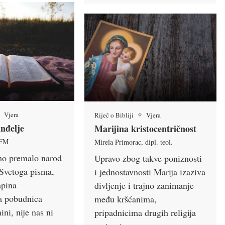
Vjera
Riječ o Bibliji
Vjera
nđelje
Marijina kristocentričnost
OFM
Mirela Primorac, dipl. teol.
mo premalo narod
Upravo zbog takve poniznosti
 Svetoga pisma,
i jednostavnosti Marija izaziva
apina
divljenje i trajno zanimanje
a pobudnica
među krš­ćanima,
i, nije nas ni
pripadnicima drugih religija