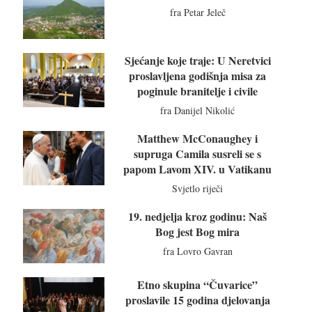
fra Petar Jeleč
Sjećanje koje traje: U Neretvici
proslavljena godišnja misa za
poginule branitelje i civile
fra Danijel Nikolić
Matthew McConaughey i
supruga Camila susreli se s
papom Lavom XIV. u Vatikanu
Svjetlo riječi
19. nedjelja kroz godinu: Naš
Bog jest Bog mira
fra Lovro Gavran
Etno skupina “Čuvarice”
proslavile 15 godina djelovanja