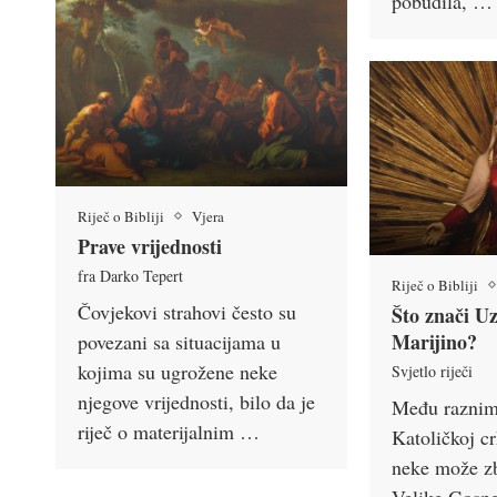
pobudila, …
Riječ o Bibliji
Vjera
Prave vrijednosti
fra Darko Tepert
Riječ o Bibliji
Čovjekovi strahovi često su
Što znači U
Marijino?
povezani sa situacijama u
kojima su ugrožene neke
Svjetlo riječi
njegove vrijednosti, bilo da je
Među raznim 
riječ o materijalnim …
Katoličkoj cr
neke može zb
Velike Gospe 