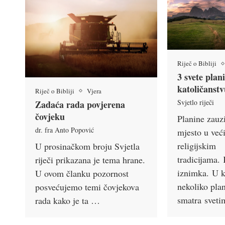
Riječ o Bibliji
3 svete plan
katoličanst
Riječ o Bibliji
Vjera
Svjetlo riječi
Zadaća rada povjerena
čovjeku
Planine zau
dr. fra Anto Popović
mjesto u veći
religijskim
U prosinačkom broju Svjetla
tradicijama. 
riječi prikazana je tema hrane.
iznimka. U k
U ovom članku pozornost
nekoliko pla
posvećujemo temi čovjekova
smatra sveti
rada kako je ta …