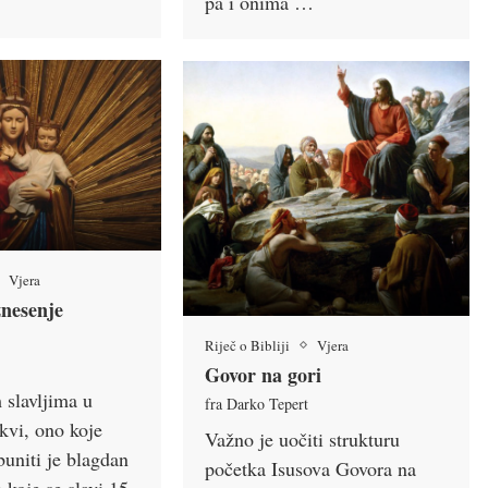
pa i onima …
Vjera
znesenje
Riječ o Bibliji
Vjera
Govor na gori
slavljima u
fra Darko Tepert
kvi, ono koje
Važno je uočiti strukturu
uniti je blagdan
početka Isusova Govora na
koje se slavi 15.