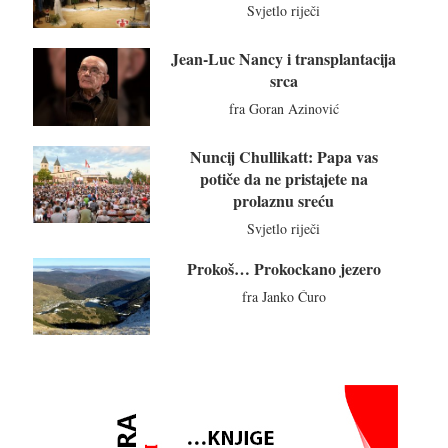
Svjetlo riječi
Jean-Luc Nancy i transplantacija
srca
fra Goran Azinović
Nuncij Chullikatt: Papa vas
potiče da ne pristajete na
prolaznu sreću
Svjetlo riječi
Prokoš… Prokockano jezero
fra Janko Ćuro