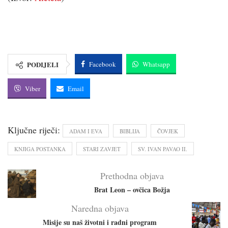
PODIJELI
Facebook
Whatsapp
Viber
Email
Ključne riječi:
ADAM I EVA
BIBLIJA
ČOVJEK
KNJIGA POSTANKA
STARI ZAVJET
SV. IVAN PAVAO II.
Prethodna objava
Brat Leon – ovčica Božja
Naredna objava
Misije su naš životni i radni program