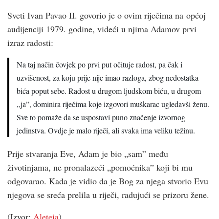
Sveti Ivan Pavao II. govorio je o ovim riječima na općoj
audijenciji 1979. godine, videći u njima Adamov prvi
izraz radosti:
Na taj način čovjek po prvi put očituje radost, pa čak i
uzvišenost, za koju prije nije imao razloga, zbog nedostatka
bića poput sebe. Radost u drugom ljudskom biću, u drugom
„ja”, dominira riječima koje izgovori muškarac ugledavši ženu.
Sve to pomaže da se uspostavi puno značenje izvornog
jedinstva. Ovdje je malo riječi, ali svaka ima veliku težinu.
Prije stvaranja Eve, Adam je bio „sam” među
životinjama, ne pronalazeći „pomoćnika” koji bi mu
odgovarao. Kada je vidio da je Bog za njega stvorio Evu
njegova se sreća prelila u riječi, radujući se prizoru žene.
(Izvor:
Aleteia
)