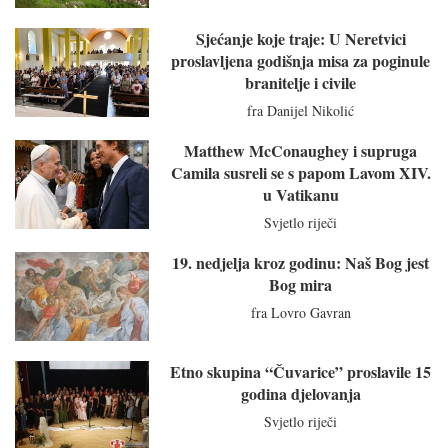
Sjećanje koje traje: U Neretvici
proslavljena godišnja misa za poginule
branitelje i civile
fra Danijel Nikolić
Matthew McConaughey i supruga
Camila susreli se s papom Lavom XIV.
u Vatikanu
Svjetlo riječi
19. nedjelja kroz godinu: Naš Bog jest
Bog mira
fra Lovro Gavran
Etno skupina “Čuvarice” proslavile 15
godina djelovanja
Svjetlo riječi