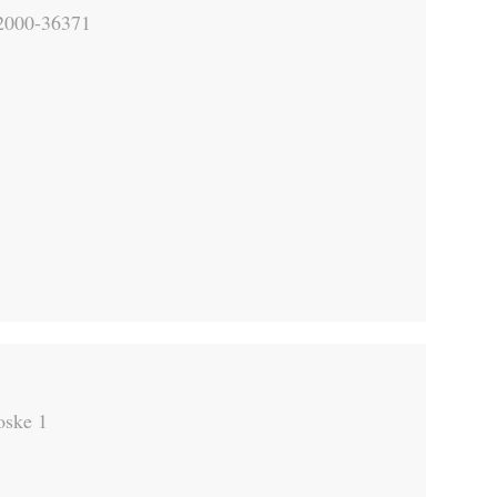
12000-36371
oske 1