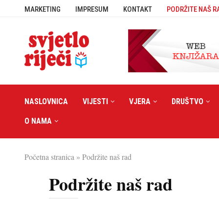
MARKETING
IMPRESUM
KONTAKT
PODRŽITE NAŠ R
NASLOVNICA
VIJESTI
VJERA
DRUŠTVO
O NAMA
Početna stranica
»
Podržite naš rad
Podržite naš rad