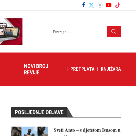
NOVI BROJ
PRETPLATA
KNJIŽARA
REVIJE
POSLJEDNJE OBJAVE
Sveti Anto – s djetetom Isusom u