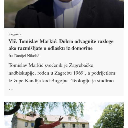
Razgovor
Vlč. Tomislav Markić: Dobro odvagnite razloge
ako razmišljate o odlasku iz domovine
fra Danijel Nikolić
Tomislav Markić svećenik je Zagrebačke
nadbiskupije, rođen u Zagrebu 1969., a podrijetlom
iz župe Kandija kod Bugojna. Teologiju je studirao
…