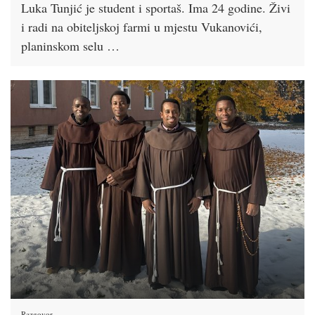
Luka Tunjić je student i sportaš. Ima 24 godine. Živi
i radi na obiteljskoj farmi u mjestu Vukanovići,
planinskom selu …
Razgovor