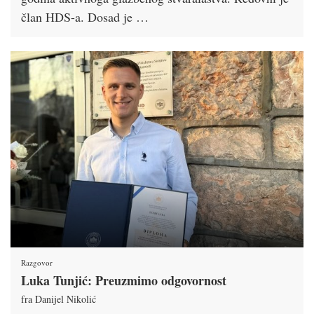
član HDS-a. Dosad je …
Razgovor
Luka Tunjić: Preuzmimo odgovornost
fra Danijel Nikolić