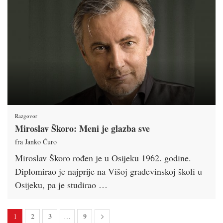
Razgovor
Miroslav Škoro: Meni je glazba sve
fra Janko Ćuro
Miroslav Škoro rođen je u Osijeku 1962. godine.
Diplomirao je najprije na Višoj građevinskoj školi u
Osijeku, pa je studirao …
2
3
9
1
…