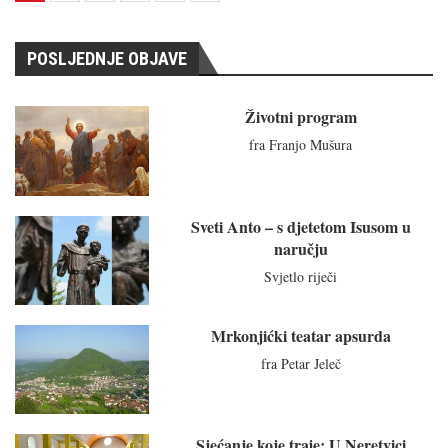
POSLJEDNJE OBJAVE
Životni program
fra Franjo Mušura
Sveti Anto – s djetetom Isusom u
naručju
Svjetlo riječi
Mrkonjićki teatar apsurda
fra Petar Jeleč
Sjećanje koje traje: U Neretvici