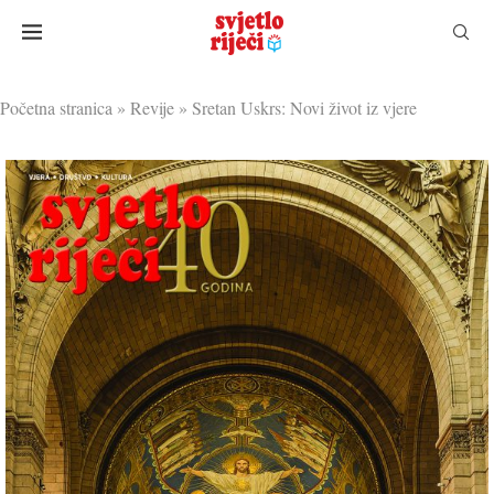
Početna stranica
»
Revije
»
Sretan Uskrs: Novi život iz vjere