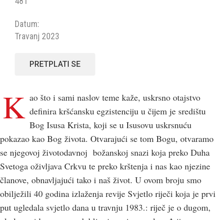
481
Datum:
Travanj 2023
PRETPLATI SE
K
ao što i sami naslov teme kaže, uskrsno otajstvo
definira kršćansku egzistenciju u čijem je središtu
Bog Isusa Krista, koji se u Isusovu uskrsnuću
pokazao kao Bog života. Otvarajući se tom Bogu, otvaramo
se njegovoj životodavnoj božanskoj snazi koja preko Duha
Svetoga oživljava Crkvu te preko krštenja i nas kao njezine
članove, obnavljajući tako i naš život. U ovom broju smo
obilježili 40 godina izlaženja revije Svjetlo riječi koja je prvi
put ugledala svjetlo dana u travnju 1983.: riječ je o dugom,