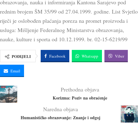
obrazovanja, nauka i informiranja Kantona Sarajevo pod
rednim brojem ŠM 35/99 od 27.04.1999. godine. List Svjetlo
riječi je oslobođen plaćanja poreza na promet proizvoda i
usluga: Mišljenje Federalnog Ministarstva obrazovanja,
nauke, kulture i sporta od 10.12.1999. br. 02-15-6219/99
PODIJELI
Facebook
Whatsapp
Viber
Email
Prethodna objava
Korizma: Poziv na obraćenje
Naredna objava
Humanističko obrazovanje: Znanje i odgoj