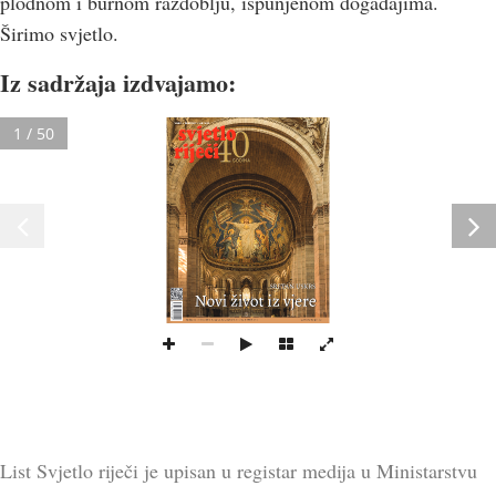
plodnom i burnom razdoblju, ispunjenom događajima.
Širimo svjetlo.
Iz sadržaja izdvajamo:
 društvo 
 kultura
•
•
vjera 
1 / 50
SRETAN USKRS
Novi život iz vjere
Godina XLI. 
 broj 481 
 Sarajevo, travanj 2023. 
 cijena 4 KM (2,5 €) 
www.svjetlorijeci.ba
◆
◆
◆
List Svjetlo riječi je upisan u registar medija u Ministarstvu