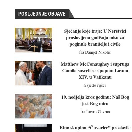
POSLJEDNJE OBJAVE
Sjećanje koje traje: U Neretvici
proslavljena godišnja misa za
poginule branitelje i civile
fra Danijel Nikolić
Matthew McConaughey i supruga
Camila susreli se s papom Lavom
XIV. u Vatikanu
Svjetlo riječi
19. nedjelja kroz godinu: Naš Bog
jest Bog mira
fra Lovro Gavran
Etno skupina “Čuvarice” proslavile