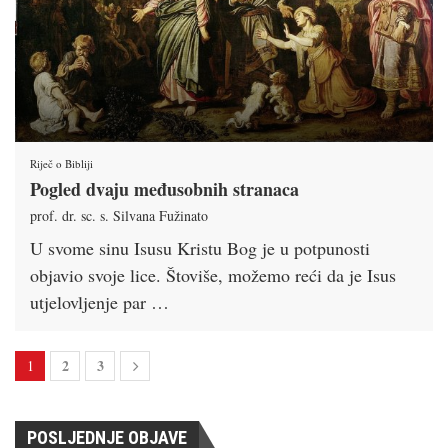
Riječ o Bibliji
Pogled dvaju međusobnih stranaca
prof. dr. sc. s. Silvana Fužinato
U svome sinu Isusu Kristu Bog je u potpunosti
objavio svoje lice. Štoviše, možemo reći da je Isus
utjelovljenje par …
2
3
1
POSLJEDNJE OBJAVE