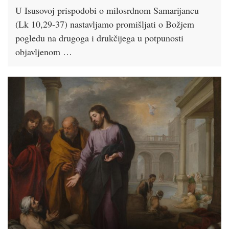
U Isusovoj prispodobi o milosrdnom Samarijancu
(Lk 10,29-37) nastavljamo promišljati o Božjem
pogledu na drugoga i drukčijega u potpunosti
objavljenom …