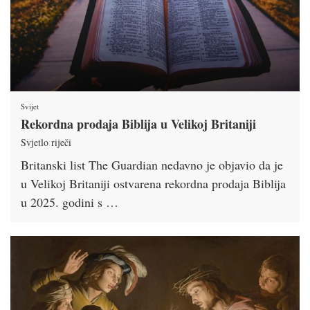
Svijet
Rekordna prodaja Biblija u Velikoj Britaniji
Svjetlo riječi
Britanski list The Guardian nedavno je objavio da je
u Velikoj Britaniji ostvarena rekordna prodaja Biblija
u 2025. godini s …