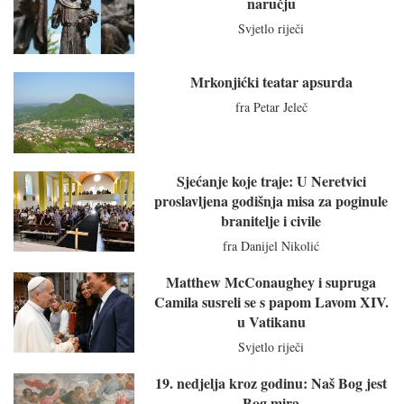
naručju
Svjetlo riječi
Mrkonjićki teatar apsurda
fra Petar Jeleč
Sjećanje koje traje: U Neretvici
proslavljena godišnja misa za poginule
branitelje i civile
fra Danijel Nikolić
Matthew McConaughey i supruga
Camila susreli se s papom Lavom XIV.
u Vatikanu
Svjetlo riječi
19. nedjelja kroz godinu: Naš Bog jest
Bog mira