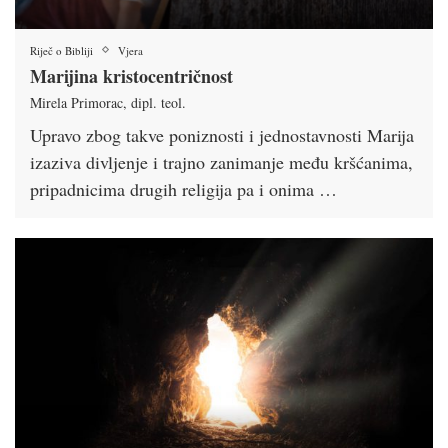
Riječ o Bibliji
Vjera
Marijina kristocentričnost
Mirela Primorac, dipl. teol.
Upravo zbog takve poniznosti i jednostavnosti Marija
izaziva divljenje i trajno zanimanje među krš­ćanima,
pripadnicima drugih religija pa i onima …