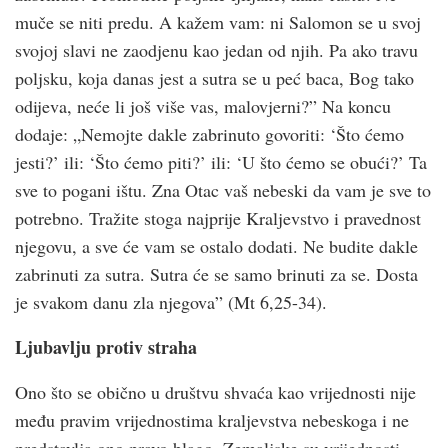
muče se niti predu. A kažem vam: ni Salomon se u svoj
svojoj slavi ne zaodjenu kao jedan od njih. Pa ako travu
poljsku, koja danas jest a sutra se u peć baca, Bog tako
odijeva, neće li još više vas, malovjerni?” Na koncu
dodaje: „Nemojte dakle zabrinuto govoriti: ‘Što ćemo
jesti?’ ili: ‘Što ćemo piti?’ ili: ‘U što ćemo se obući?’ Ta
sve to pogani ištu. Zna Otac vaš nebeski da vam je sve to
potrebno. Tražite stoga najprije Kraljevstvo i pravednost
njegovu, a sve će vam se ostalo dodati. Ne budite dakle
zabrinuti za sutra. Sutra će se samo brinuti za se. Dosta
je svakom danu zla njegova” (Mt 6,25-34).
Ljubavlju protiv straha
Ono što se obično u društvu shvaća kao vrijednosti nije
među pravim vrijednostima kraljevstva nebeskoga i ne
predstavlja ono pravo blago. Zemaljske su vrijednosti