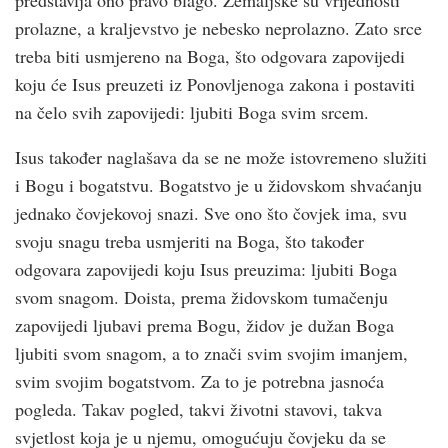
prolazne, a kraljevstvo je nebesko neprolazno. Zato srce
treba biti usmjereno na Boga, što odgovara zapovijedi
koju će Isus preuzeti iz Ponovljenoga zakona i postaviti
na čelo svih zapovijedi: ljubiti Boga svim srcem.
Isus također naglašava da se ne može istovremeno služiti
i Bogu i bogatstvu. Bogatstvo je u židovskom shvaćanju
jednako čovjekovoj snazi. Sve ono što čovjek ima, svu
svoju snagu treba usmjeriti na Boga, što također
odgovara zapovijedi koju Isus preuzima: ljubiti Boga
svom snagom. Doista, prema židovskom tumačenju
zapovijedi ljubavi prema Bogu, židov je dužan Boga
ljubiti svom snagom, a to znači svim svojim imanjem,
svim svojim bogatstvom. Za to je potrebna jasnoća
pogleda. Takav pogled, takvi životni stavovi, takva
svjetlost koja je u njemu, omogućuju čovjeku da se