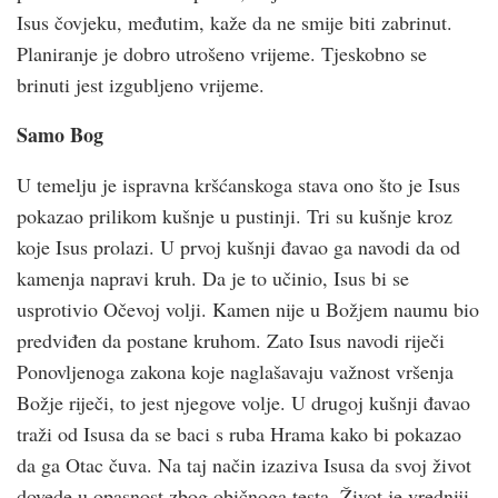
Isus čovjeku, međutim, kaže da ne smije biti zabrinut.
Planiranje je dobro utrošeno vrijeme. Tjeskobno se
brinuti jest izgubljeno vrijeme.
Samo Bog
U temelju je ispravna kršćanskoga stava ono što je Isus
pokazao prilikom kušnje u pustinji. Tri su kušnje kroz
koje Isus prolazi. U prvoj kušnji đavao ga navodi da od
kamenja napravi kruh. Da je to učinio, Isus bi se
usprotivio Očevoj volji. Kamen nije u Božjem naumu bio
predviđen da postane kruhom. Zato Isus navodi riječi
Ponovljenoga zakona koje naglašavaju važnost vršenja
Božje riječi, to jest njegove volje. U drugoj kušnji đavao
traži od Isusa da se baci s ruba Hrama kako bi pokazao
da ga Otac čuva. Na taj način izaziva Isusa da svoj život
dovede u opasnost zbog običnoga testa. Život je vredniji