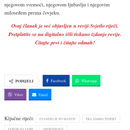
njegovom svemoći, njegovom ljubavlju i njegovim
milosrđem prema čovjeku.
Ovaj članak je već objavljen u reviji Svjetlo riječi.
Pretplatite se na digitalno i/ili tiskano izdanje revije.
Čitajte prvi i čitajte odmah!
PODIJELI
Facebook
Whatsapp
Viber
Email
Ključne riječi:
EVANĐELJE PO MATEJU
FRA DARKO TEPERT
GOVOR NA GORI
VRIJEDNOSTI