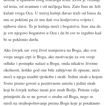
od testa, od avanture i od nečijega hira. Zato Isus ne želi
kušati svoga Oca. U trećoj kušnji đavao traži od Isusa da
mu se pokloni pa će mu dati sva kraljevstva svijeta i
njihovu slavu. To je kušnja moći i bogatstva. Isus zna da
je sve njegovo bogatstvo u Ocu i da bi sve to izgubio kad
bi se poklonio đavlu.
Ako čovjek sav svoj život usmjerava na Boga, ako svu
svoju snagu crpi iz Boga, ako motivaciju za sve svoje
odluke i postupke nalazi u Bogu, onda nikakve životne
okolnosti, koliko god one bile zahtjevne ili opasne, neće
moći u njega usaditi tjeskobu i strah. Jedini strah o kojem
Sveto pismo govori u pozitivnom smislu i jedini strah
koji bi čovjek trebao imati jest strah Božji. Pritom valja
primijetiti da se ne govori o strahu od Boga, nego se
misli na strahopoštovanje prema Bogu koje je potaknuto