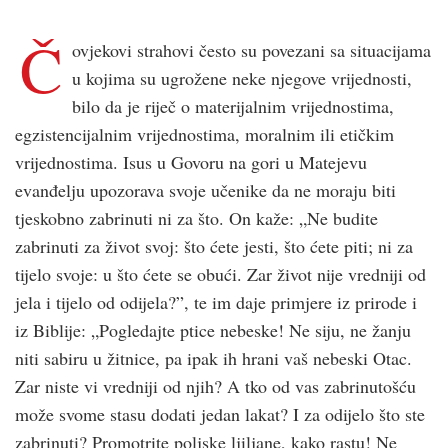
Č
ovjekovi strahovi često su povezani sa situacijama
u kojima su ugrožene neke njegove vrijednosti,
bilo da je riječ o materijalnim vrijednostima,
egzistencijalnim vrijednostima, moralnim ili etičkim
vrijednostima. Isus u Govoru na gori u Matejevu
evanđelju upozorava svoje učenike da ne moraju biti
tjeskobno zabrinuti ni za što. On kaže: „Ne budite
zabrinuti za život svoj: što ćete jesti, što ćete piti; ni za
tijelo svoje: u što ćete se obući. Zar život nije vredniji od
jela i tijelo od odijela?”, te im daje primjere iz prirode i
iz Biblije: „Pogledajte ptice nebeske! Ne siju, ne žanju
niti sabiru u žitnice, pa ipak ih hrani vaš nebeski Otac.
Zar niste vi vredniji od njih? A tko od vas zabrinutošću
može svome stasu dodati jedan lakat? I za odijelo što ste
zabrinuti? Promotrite poljske ljiljane, kako rastu! Ne