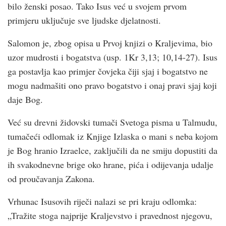
bilo ženski posao. Tako Isus već u svojem prvom
primjeru uključuje sve ljudske djelatnosti.
Salomon je, zbog opisa u Prvoj knjizi o Kraljevima, bio
uzor mudrosti i bogatstva (usp. 1Kr 3,13; 10,14-27). Isus
ga postavlja kao primjer čovjeka čiji sjaj i bogatstvo ne
mogu nadmašiti ono pravo bogatstvo i onaj pravi sjaj koji
daje Bog.
Već su drevni židovski tumači Svetoga pisma u Talmudu,
tumačeći odlomak iz Knjige Izlaska o mani s neba kojom
je Bog hranio Izraelce, zaključili da ne smiju dopustiti da
ih svakodnevne brige oko hrane, pića i odijevanja udalje
od proučavanja Zakona.
Vrhunac Isusovih riječi nalazi se pri kraju odlomka:
„Tražite stoga najprije Kraljevstvo i pravednost njegovu,