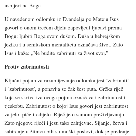
usmjeri na Boga.
U navedenom odlomku iz Evanđelja po Mateju Isus
govori o onom trećem dijelu zapovijedi ljubavi prema
Bogu: ljubiti Boga svom dušom. Duša u hebrejskom
jeziku i u semitskom mentalitetu označava život. Zato
Isus i kaže: „Ne budite zabrinuti za život svoj.”
Protiv zabrinutosti
Ključni pojam za razumijevanje odlomka jest ‘zabrinuti’
i ‘zabrinutost’, a ponavlja se čak šest puta. Grčka riječ
koja se skriva iza ovoga pojma označava i zabrinutost i
tjeskobu. Zabrinutost o kojoj Isus govori jest zabrinutost
za jelo, piće i odijelo. Riječ je o samom preživljavanju.
Zato njegove riječi i jesu tako zahtjevne. Sijanje, žetva i
sabiranje u žitnicu bili su muški poslovi, dok je predenje