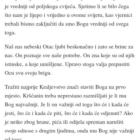
je vredniji od poljskoga cvijeća. Sjetimo li se bilo čega
što nam je lijepo i vrijedno u ovome svijetu, kao vjernici
trebali bismo zaključiti da smo Bogu vredniji od svega
toga.
Naš nas nebeski Otac ljubi beskonačno i zato se brine za
nas. On poznaje sve naše potrebe. On zna koje su od njih
istinske, a koje umišljene. Upravo stoga valja prepustiti
Ocu svu svoju brigu.
Tražiti najprije Kraljevstvo znači staviti Boga na prvo
mjesto. Kršćanin treba neprestano razmišljati je li mu
Bog najvažniji. Je li on važniji od toga što će i kada će
jesti, što će i kada će piti, što će i kada će odjenuti? Ako
je netko zbog hrane, pića ili odijela spreman narušiti
svoje odnose s drugim ljudima, onda mu Bog nije važniji
od toga.