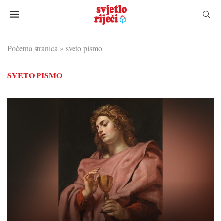
Početna stranica
»
sveto pismo
SVETO PISMO