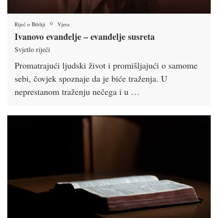
Riječ o Bibliji
Vjera
Ivanovo evanđelje – evanđelje susreta
Svjetlo riječi
Promatrajući ljudski život i promišljajući o samome
sebi, čovjek spoznaje da je biće traženja. U
neprestanom traženju nečega i u …