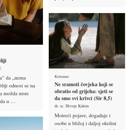
liji
ć
Kolumne
ja” da „nema
Ne sramoti čovjeka koji se
bliji odnosi se na
obratio od grijeha: sjeti se
ju možda niste
da smo svi krivci (Sir 8,5)
e da u …
dr. sc. Hrvoje Kalem
Motreći pojave, događaje i
osobe u bližoj i daljoj okolini