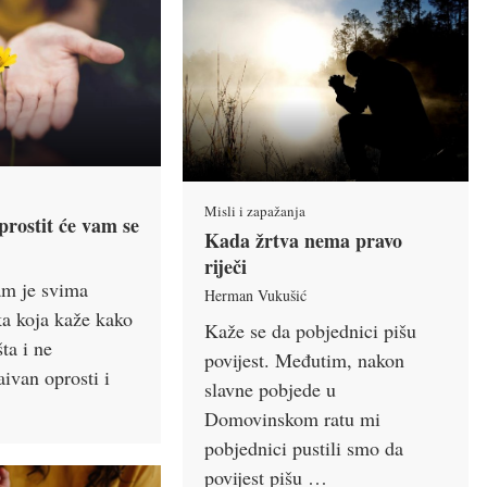
Misli i zapažanja
oprostit će vam se
Kada žrtva nema pravo
riječi
am je svima
Herman Vukušić
ka koja kaže kako
Kaže se da pobjednici pišu
ta i ne
povijest. Međutim, nakon
aivan oprosti i
slavne pobjede u
Domovinskom ratu mi
pobjednici pustili smo da
povijest pišu …