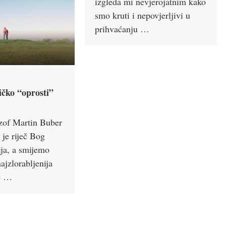
izgleda mi nevjerojatnim kako
smo kruti i nepovjerljivi u
prihvaćanju …
ičko “oprosti”
ozof Martin Buber
 je riječ Bog
ija, a smijemo
najzlorabljenija
je …