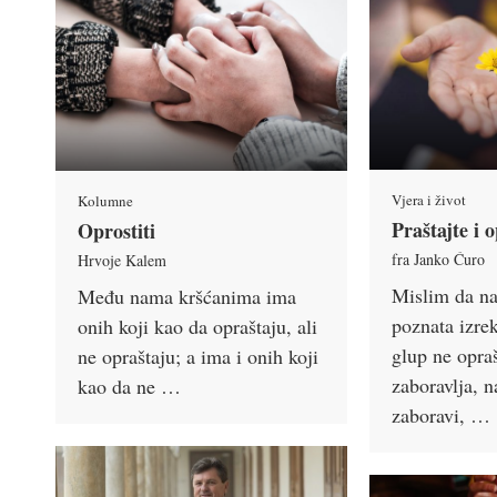
Vjera i život
Kolumne
Praštajte i 
Oprostiti
fra Janko Ćuro
Hrvoje Kalem
Mislim da n
Među nama kršćanima ima
poznata izre
onih koji kao da opraštaju, ali
glup ne opraš
ne opraštaju; a ima i onih koji
zaboravlja, n
kao da ne …
zaboravi, …