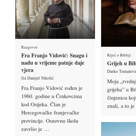
Razgovor
Fra Franjo Vidović: Snagu i
Riječ o Bibliji
nadu u vrijeme patnje daje
Grijeh u Bib
vjera
Darko Tomaševi
fra Danijel Nikolić
Moja „tvrdn
Fra Franjo Vidović rođen je
grijeha” u Bi
1960. godine u Črnkovcima
činjenicu ko
kod Osijeka. Član je
znali, a to j
Hercegovačke franjevačke
provincije. Osnovnu školu
završio je …