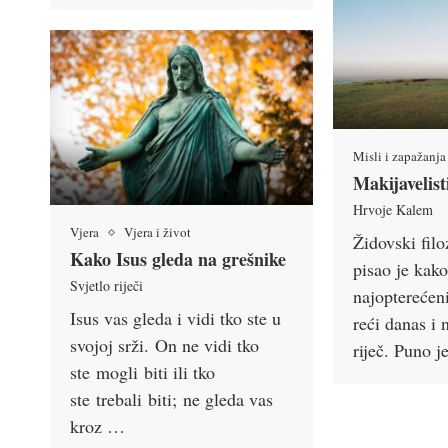
Misli i zapažanja
Makijavelist
Hrvoje Kalem
Vjera
Vjera i život
Židovski fil
Kako Isus gleda na grešnike
pisao je kako
Svjetlo riječi
najopterećen
Isus vas gleda i vidi tko ste u
reći danas i 
svojoj srži. On ne vidi tko
riječ. Puno 
ste mogli biti ili tko
ste trebali biti; ne gleda vas
kroz …