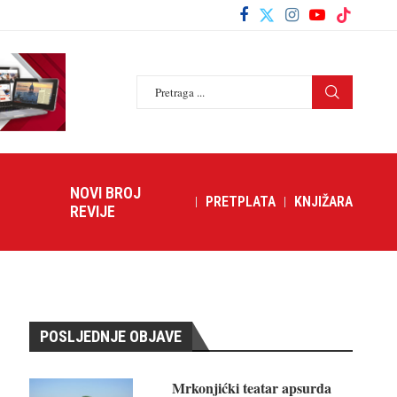
NOVI BROJ
PRETPLATA
KNJIŽARA
REVIJE
POSLJEDNJE OBJAVE
Mrkonjićki teatar apsurda