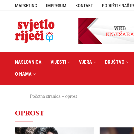
MARKETING
IMPRESUM
KONTAKT
PODRŽITE NAŠ R
NASLOVNICA
VIJESTI
VJERA
DRUŠTVO
O NAMA
Početna stranica
»
oprost
OPROST