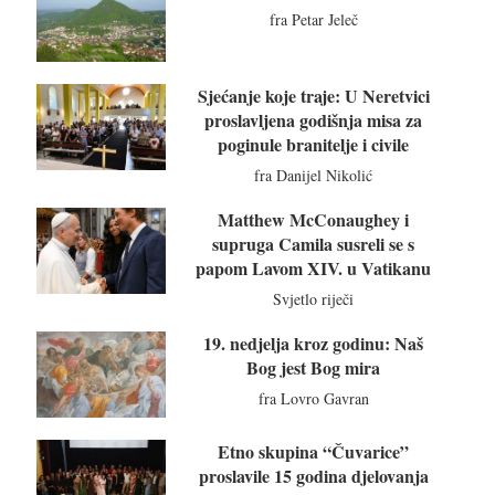
fra Petar Jeleč
Sjećanje koje traje: U Neretvici
proslavljena godišnja misa za
poginule branitelje i civile
fra Danijel Nikolić
Matthew McConaughey i
supruga Camila susreli se s
papom Lavom XIV. u Vatikanu
Svjetlo riječi
19. nedjelja kroz godinu: Naš
Bog jest Bog mira
fra Lovro Gavran
Etno skupina “Čuvarice”
proslavile 15 godina djelovanja