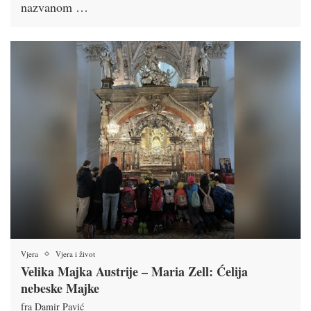
nazvanom …
Vjera
Vjera i život
Velika Majka Austrije – Maria Zell: Ćelija
nebeske Majke
fra Damir Pavić