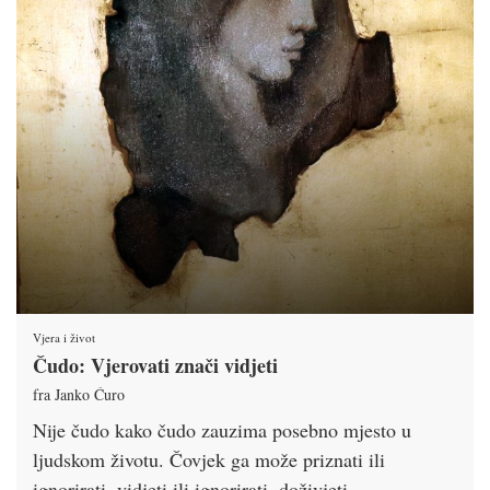
Vjera i život
Čudo: Vjerovati znači vidjeti
fra Janko Ćuro
Nije čudo kako čudo zauzima posebno mjesto u
ljudskom životu. Čovjek ga može priznati ili
ignorirati, vidjeti ili ignorirati, doživjeti …