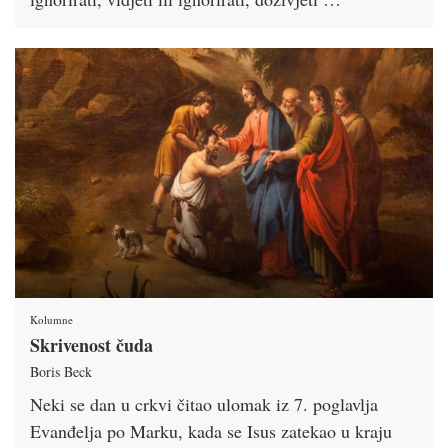
Kolumne
Skrivenost čuda
Boris Beck
Neki se dan u crkvi čitao ulomak iz 7. poglavlja
Evanđelja po Marku, kada se Isus zatekao u kraju