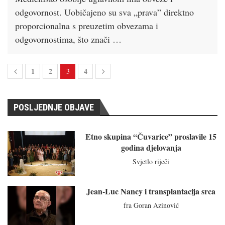
odgovornost. Uobičajeno su sva „prava” direktno
proporcionalna s preuzetim obvezama i
odgovornostima, što znači …
1
2
4
3
POSLJEDNJE OBJAVE
Etno skupina “Čuvarice” proslavile 15
godina djelovanja
Svjetlo riječi
Jean-Luc Nancy i transplantacija srca
fra Goran Azinović