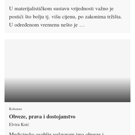
U materijalističkom sustavu vrijednosti važno je
postići što bolju tj. višu cijenu, po zakonima tržišta.
U određenom vremenu nešto je …
Kolumne
Obveze, prava i dostojanstvo
Elvira Koić
Medicinsko osoblje uglavnom ima obveze i