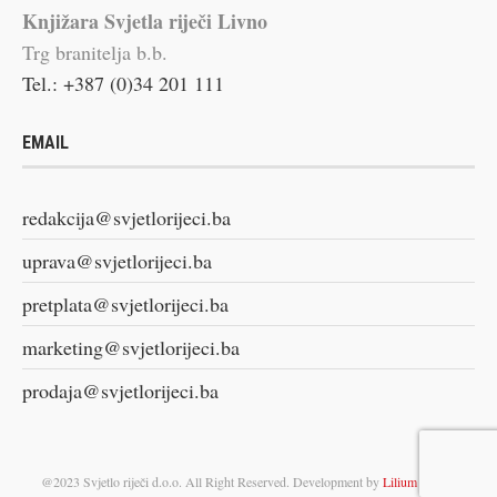
Knjižara Svjetla riječi Livno
Trg branitelja b.b.
Tel.: +387 (0)34 201 111
EMAIL
redakcija@svjetlorijeci.ba
uprava@svjetlorijeci.ba
pretplata@svjetlorijeci.ba
marketing@svjetlorijeci.ba
prodaja@svjetlorijeci.ba
@2023 Svjetlo riječi d.o.o. All Right Reserved. Development by
Lilium Digital