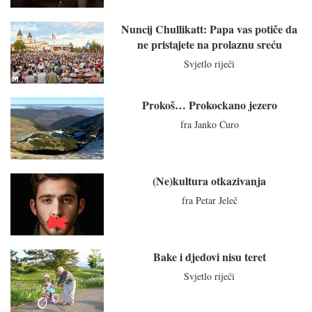
Nuncij Chullikatt: Papa vas potiče da
ne pristajete na prolaznu sreću
Svjetlo riječi
Prokoš… Prokockano jezero
fra Janko Ćuro
(Ne)kultura otkazivanja
fra Petar Jeleč
Bake i djedovi nisu teret
Svjetlo riječi