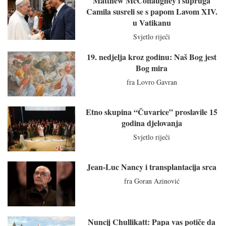
Matthew McConaughey i supruga
Camila susreli se s papom Lavom XIV.
u Vatikanu
Svjetlo riječi
19. nedjelja kroz godinu: Naš Bog jest
Bog mira
fra Lovro Gavran
Etno skupina “Čuvarice” proslavile 15
godina djelovanja
Svjetlo riječi
Jean-Luc Nancy i transplantacija srca
fra Goran Azinović
Nuncij Chullikatt: Papa vas potiče da