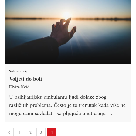
Sadržaj revije
Voljeti do boli
Elvira Koić
U psihijatrijsku ambulantu ljudi dolaze zbog
različitih problema. Često je to trenutak kada više ne
mogu sami savladati iscrpljujuću unutrašnju …
1
2
3
4