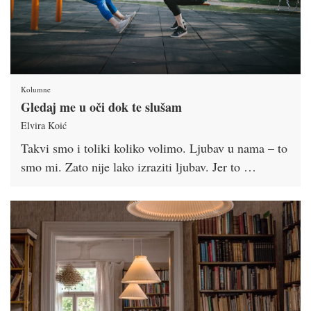
Kolumne
Gledaj me u oči dok te slušam
Elvira Koić
Takvi smo i toliki koliko volimo. Ljubav u nama – to
smo mi. Zato nije lako izraziti ljubav. Jer to …