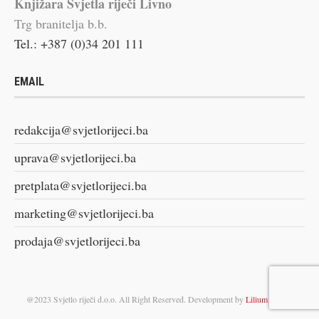
Knjižara Svjetla riječi Livno
Trg branitelja b.b.
Tel.: +387 (0)34 201 111
EMAIL
redakcija@svjetlorijeci.ba
uprava@svjetlorijeci.ba
pretplata@svjetlorijeci.ba
marketing@svjetlorijeci.ba
prodaja@svjetlorijeci.ba
@2023 Svjetlo riječi d.o.o. All Right Reserved. Development by
Lilium Digital