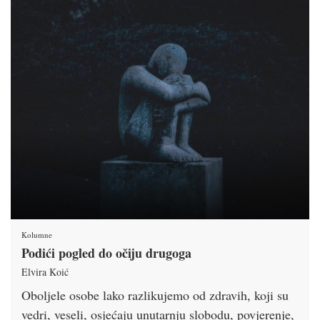
Kolumne
Podići pogled do očiju drugoga
Elvira Koić
Oboljele osobe lako razlikujemo od zdravih, koji su
vedri, veseli, osjećaju unutarnju slobodu, povjerenje,