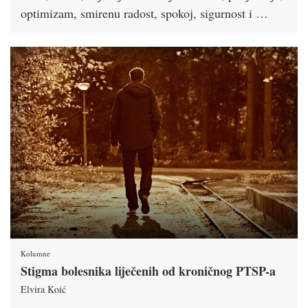
optimizam, smirenu radost, spokoj, sigurnost i …
Kolumne
Stigma bolesnika liječenih od kroničnog PTSP-a
Elvira Koić