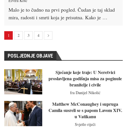
Elvira Koić
Malo je to čudno na prvi pogled. Čudan je taj sklad
mira, radosti i smrti koja je prisutna. Kako je …
2
3
4
1
POSLJEDNJE OBJAVE
Sjećanje koje traje: U Neretvici
proslavljena godišnja misa za poginule
branitelje i civile
fra Danijel Nikolić
Matthew McConaughey i supruga
Camila susreli se s papom Lavom XIV.
u Vatikanu
Svjetlo riječi