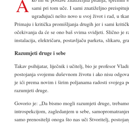
A
sami pri tom uče. I sami znatiželjno preispituj
ugrađujući nešto novo u svoj život i rad, u tk
Primaju i kritička promišljanja drugih jer i sami kritič
očekivanja da će se ono baš svima svidjeti. Slično je r
instalacija, električaru, postavljaču parketa, slikaru, grad
Razumjeti druge i sebe
Takav psihijatar, liječnik i učitelj, bio je profesor Vl
postojanja svojemu duševnom životu i ako nisu odgov
je ići prema novim i širim poljanama radosti svojega po
razumjeti druge.
Govorio je: „Da bismo mogli razumjeti druge, trebamo 
introspekcijom, zagledanjem u sebe, samopromatranjem.
samo prenositelji onoga što nas uči Stvoritelj, postojan