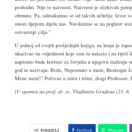
prohodni. Nije to naivnost. Naivnost je očekivati patnju
obrnuto. Pa, odmaknimo se od takvih učitelja. Izvor s
onom lijepom dijelu nas. Naviknimo se na poplave sreće
ostvarenje cilja.”
U jednoj od svojih posljednjih knjiga, na kraju je zapi
ukazivao na vrijednosti koje sam tu nalazio i na riječi
napisano bude korisno za čovjeka u njegovu traženju sr
god te nazivaju. Bože, Nepoznato u meni, Beskrajni 
Mene meni!” Počivao u miru i tišini, dragi Profesore. H
(U spomen na prof. dr. sc. Vladimira Grudena (21. 6. 
PODIJELI
Facebook
Whatsapp