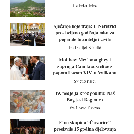
fra Petar Jeleč
Sjećanje koje traje: U Neretvici
proslavljena godišnja misa za
poginule branitelje i civile
fra Danijel Nikolić
Matthew McConaughey i
supruga Camila susreli se s
papom Lavom XIV. u Vatikanu
Svjetlo riječi
19. nedjelja kroz godinu: Naš
Bog jest Bog mira
fra Lovro Gavran
Etno skupina “Čuvarice”
proslavile 15 godina djelovanja