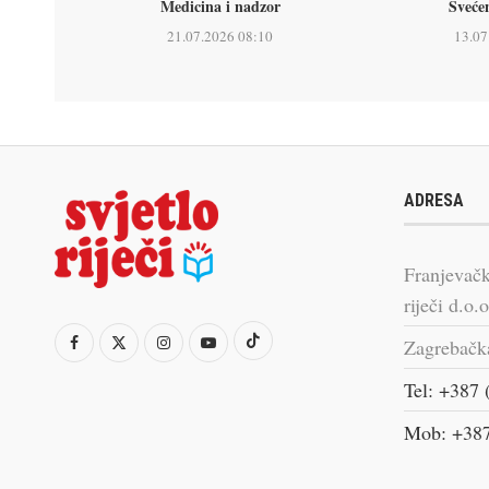
Medicina i nadzor
Sveće
21.07.2026 08:10
13.07
ADRESA
Franjevačk
riječi d.o.o
Zagrebačk
Tel: +387 
Mob: +387