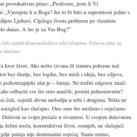
r provokativno pitao: „Profesore, jeste li Vi
 „Vjerujete li u Boga? Jer to bi bilo u suprotnosti jedno s
dijete Ljubavi. Cijeloga života prebirem po vlastitim
do danas. A što je za Vas Bog?”
i, osjetili divnu melodiju u sebi i drugima. Ništa ne pitaj, ne
ao slučajno
kroz život. Ako nešto izvana ili iznutra pokrene naš
 bez iluzije, bez logike, bez misli i ideja, bez ciljeva,
 psihoterapijski alat je – šutnja. Ne tražiti odgovor znači
 Kako odbaciti sve što smo naučili, postati jednostavnim?
čuli, osjetili divnu melodiju u sebi i drugima. Ništa ne
i, naizgled kao slučajno. Ono smo što mislimo i osjećamo.
e. Duševni se svijet pretače u stvarnost. U svojem duševnom
 želim sreću, konstruktivni život, osmijeh, ne slušajući
 gdje patnja nije dominantni osjećaj. Samo mirno,