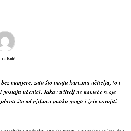
vira Koić
bez namjere, zato što imaju karizmu učitelja, to i
 i postaju učenici. Takav učitelj ne nameće svoje
zabrati što od njihova nauka mogu i žele usvojiti
u nesebično podijeliti ono što znaju, a ponašaju se kao da i