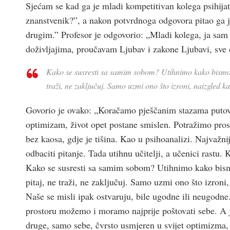
Sjećam se kad ga je mladi kompetitivan kolega psihijata
znanstvenik?”, a nakon potvrdnoga odgovora pitao ga je:
drugim.” Profesor je odgovorio: „Mladi kolega, ja sam 
doživljajima, proučavam Ljubav i zakone Ljubavi, sve 
Kako se susresti sa samim sobom? Utihnimo kako bismo čul
traži, ne zaključuj. Samo uzmi ono što izroni, naizgled k
Govorio je ovako: „Koračamo pješčanim stazama putova 
optimizam, život opet postane smislen. Potražimo prostor
bez kaosa, gdje je tišina. Kao u psihoanalizi. Najvažniji
odbaciti pitanje. Tada utihnu učitelji, a učenici rastu.
Kako se susresti sa samim sobom? Utihnimo kako bismo 
pitaj, ne traži, ne zaključuj. Samo uzmi ono što izron
Naše se misli ipak ostvaruju, bile ugodne ili neugodn
prostoru možemo i moramo najprije poštovati sebe. A ja
druge, samo sebe, čvrsto usmjeren u svijet optimizma,