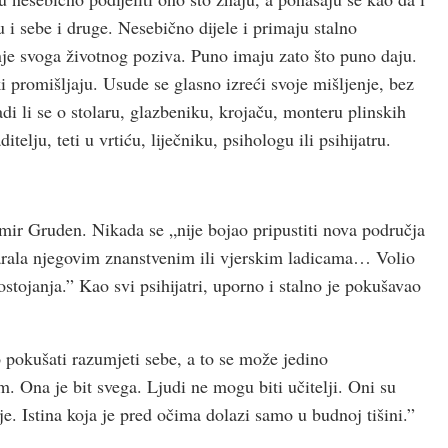
u i sebe i druge. Nesebično dijele i primaju stalno
anje svoga životnog poziva. Puno imaju zato što puno daju.
ki promišljaju. Usude se glasno izreći svoje mišljenje, bez
adi li se o stolaru, glazbeniku, krojaču, monteru plinskih
itelju, teti u vrtiću, liječniku, psihologu ili psihijatru.
adimir Gruden. Nikada se „nije bojao pripustiti nova područja
arala njegovim znanstvenim ili vjerskim ladicama… Volio
stojanja.” Kao svi psihijatri, uporno i stalno je pokušavao
pokušati razumjeti sebe, a to se može jedino
 Ona je bit svega. Ljudi ne mogu biti učitelji. Oni su
je. Istina koja je pred očima dolazi samo u budnoj tišini.”