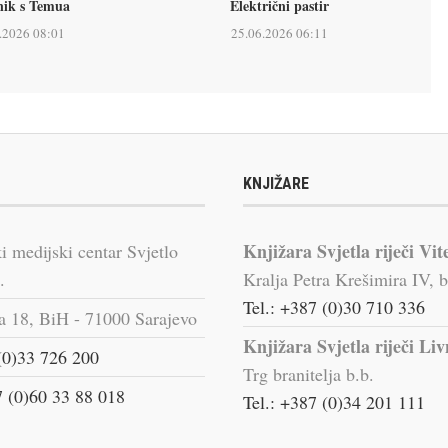
nik s Temua
Električni pastir
.2026 08:01
25.06.2026 06:11
KNJIŽARE
Knjižara Svjetla riječi Vit
i medijski centar Svjetlo
.
Kralja Petra Krešimira IV, b
Tel.: +387 (0)30 710 336
a 18, BiH - 71000 Sarajevo
Knjižara Svjetla riječi Li
(0)33 726 200
Trg branitelja b.b.
 (0)60 33 88 018
Tel.: +387 (0)34 201 111