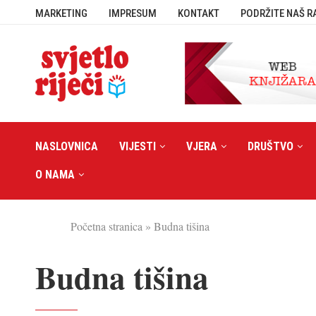
MARKETING
IMPRESUM
KONTAKT
PODRŽITE NAŠ R
NASLOVNICA
VIJESTI
VJERA
DRUŠTVO
O NAMA
Početna stranica
»
Budna tišina
Budna tišina