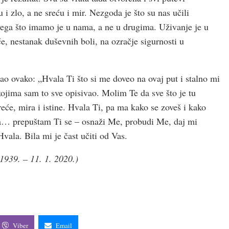
 i zlo, a ne sreću i mir. Nezgoda je što su nas učili
vega što imamo je u nama, a ne u drugima. Uživanje je u
, nestanak duševnih boli, na ozračje sigurnosti u
sao ovako: „Hvala Ti što si me doveo na ovaj put i stalno mi
 kojima sam to sve opisivao. Molim Te da sve što je tu
eće, mira i istine. Hvala Ti, pa ma kako se zoveš i kako
Ja… prepuštam Ti se – osnaži Me, probudi Me, daj mi
vala. Bila mi je čast učiti od Vas.
1939. – 11. 1. 2020.)
Viber
Email