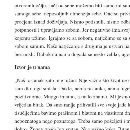
otvorenih očiju. Jači od sebe možemo biti samo mi sam
samoga sebe, nepovoljnih dimenzija sebe. One su priv
procjena iznad doživljaja. Nismo potisnuli, nismo odbac
potpunosti i upravljamo sobom. Jer negativno ima sv
kojemu težimo. Igrajmo se sa sobom, natječimo se sa 
sobom samim. Naše natjecanje s drugima je ustvari na
bez misli. Duboko u nama događa se nešto veliko, ugod
Izvor je u nama
„Naš rastanak zato nije tužan. Nije važno što život n
sam dio toga smisla. Dakle, nema rastanka, nema tuge.
pozitivnome. Mnogo imamo, a malo znamo. Mi jesmo is
vrijedan bitak. Da smo ranije prihvatili sve svoje jade
tisućljećima bavimo prašinom i blatom na vlastitom dnu.
nepoznatoga nego poznatoga. Treba samo poželjeti i tre
dobro. Živjeti znači biti sretan. Nije važno kako. Bitan 