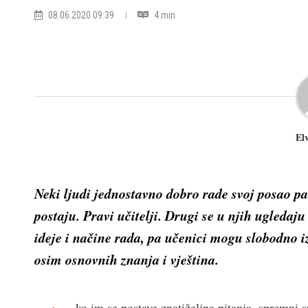
08.06.2020 09:39
4 min
El
Neki ljudi jednostavno dobro rade svoj posao pa 
postaju. Pravi učitelji. Drugi se u njih ugledaju
ideje i načine rada, pa učenici mogu slobodno i
osim osnovnih znanja i vještina.
ko im se postave znatiželjna pitanja, spremni s