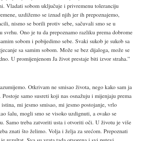
i. Vladati sobom uključuje i privremenu toleranciju
remene, uzdižemo se iznad njih jer ih prepoznajemo,
ili, nismo se borili protiv sebe, sačuvali smo se u
oju svrhu. Ono je tu da prepoznamo razliku prema dobrome
samim sobom i pobijedimo sebe. Svaki sukob je sukob sa
tjecanje sa samim sobom. Može se bez dijaloga, može se
no. U promijenjenom Ja život prestaje biti izvor straha.”
e razumijemo. Otkrivam ne smisao života, nego kako sam ja
 Postoje samo susreti koji nas osnažuju i mijenjaju prema
tina, mi jesmo smisao, mi jesmo postojanje, vrlo
 kao šalu, mogli smo se visoko uzdignuti, a ovako se
 Samo treba zatvoriti usta i otvoriti oči. U životu je više
ba znati što želimo. Volja i želja za srećom. Prepoznati
je rezultat. Sva su vrata tada otvorena i svi putevi