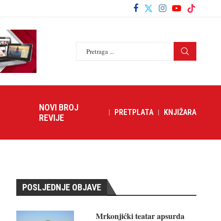
NOVI BROJ
PRETPLATA
KNJIŽARA
REVIJE
POSLJEDNJE OBJAVE
Mrkonjićki teatar apsurda