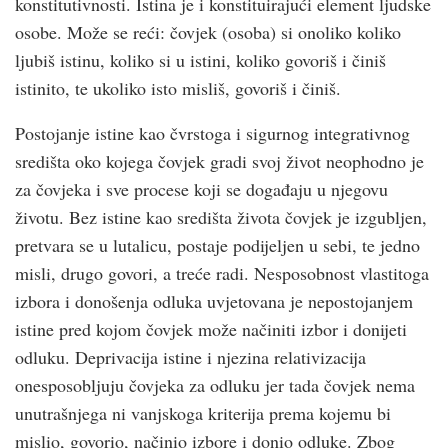
konstitutivnosti. Istina je i konstituirajući element ljudske
osobe. Može se reći: čovjek (osoba) si onoliko koliko
ljubiš istinu, koliko si u istini, koliko govoriš i činiš
istinito, te ukoliko isto misliš, govoriš i činiš.
Postojanje istine kao čvrstoga i sigurnog integrativnog
središta oko kojega čovjek gradi svoj život neophodno je
za čovjeka i sve procese koji se događaju u njegovu
životu. Bez istine kao središta života čovjek je izgubljen,
pretvara se u lutalicu, postaje podijeljen u sebi, te jedno
misli, drugo govori, a treće radi. Nesposobnost vlastitoga
izbora i donošenja odluka uvjetovana je nepostojanjem
istine pred kojom čovjek može načiniti izbor i donijeti
odluku. Deprivacija istine i njezina relativizacija
onesposobljuju čovjeka za odluku jer tada čovjek nema
unutrašnjega ni vanjskoga kriterija prema kojemu bi
mislio, govorio, načinio izbore i donio odluke. Zbog