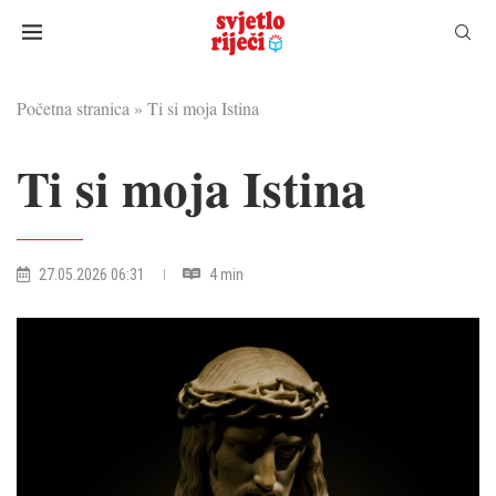
Početna stranica
»
Ti si moja Istina
Ti si moja Istina
27.05.2026 06:31
4 min