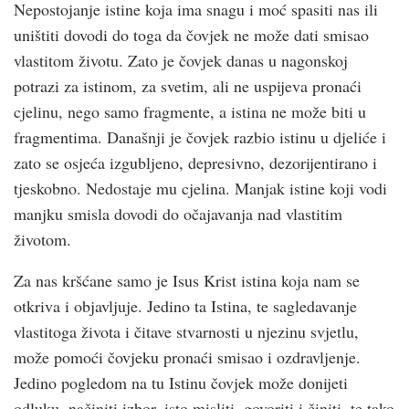
Nepostojanje istine koja ima snagu i moć spasiti nas ili
uništiti dovodi do toga da čovjek ne može dati smisao
vlastitom životu. Zato je čovjek danas u nagonskoj
potrazi za istinom, za svetim, ali ne uspijeva pronaći
cjelinu, nego samo fragmente, a istina ne može biti u
fragmentima. Današnji je čovjek razbio istinu u djeliće i
zato se osjeća izgubljeno, depresivno, dezorijentirano i
tjeskobno. Nedostaje mu cjelina. Manjak istine koji vodi
manjku smisla dovodi do očajavanja nad vlastitim
životom.
Za nas kršćane samo je Isus Krist istina koja nam se
otkriva i objavljuje. Jedino ta Istina, te sagledavanje
vlastitoga života i čitave stvarnosti u njezinu svjetlu,
može pomoći čovjeku pronaći smisao i ozdravljenje.
Jedino pogledom na tu Istinu čovjek može donijeti
odluku, načiniti izbor, isto misliti, govoriti i činiti, te tako