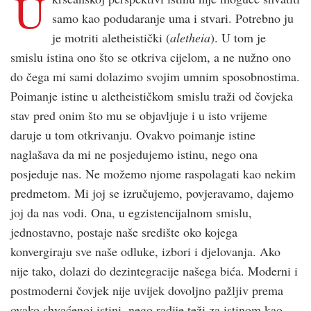
U
samo kao podudaranje uma i stvari. Potrebno ju
je motriti aletheistički (
aletheia
). U tom je
smislu istina ono što se otkriva cijelom, a ne nužno ono
do čega mi sami dolazimo svojim umnim sposobnostima.
Poimanje istine u aletheističkom smislu traži od čovjeka
stav pred onim što mu se objavljuje i u isto vrijeme
daruje u tom otkrivanju. Ovakvo poimanje istine
naglašava da mi ne posjedujemo istinu, nego ona
posjeduje nas. Ne možemo njome raspolagati kao nekim
predmetom. Mi joj se izručujemo, povjeravamo, dajemo
joj da nas vodi. Ona, u egzistencijalnom smislu,
jednostavno, postaje naše središte oko kojega
konvergiraju sve naše odluke, izbori i djelovanja. Ako
nije tako, dolazi do dezintegracije našega bića. Moderni i
postmoderni čovjek nije uvijek dovoljno pažljiv prema
ovako shvaćenoj istini, nego radije teži za istinom kao