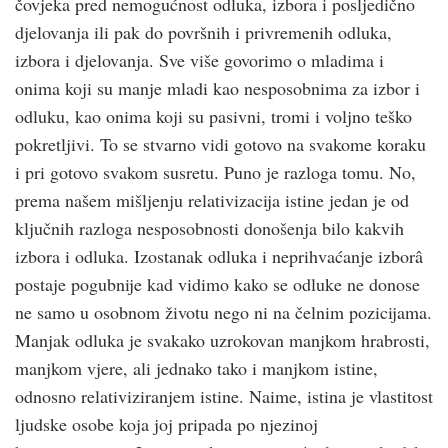
čovjeka pred nemogućnost odluka, izbora i posljedično
djelovanja ili pak do površnih i privremenih odluka,
izbora i djelovanja. Sve više govorimo o mladima i
onima koji su manje mladi kao nesposobnima za izbor i
odluku, kao onima koji su pasivni, tromi i voljno teško
pokretljivi. To se stvarno vidi gotovo na svakome koraku
i pri gotovo svakom susretu. Puno je razloga tomu. No,
prema našem mišljenju relativizacija istine jedan je od
ključnih razloga nesposobnosti donošenja bilo kakvih
izbora i odluka. Izostanak odluka i neprihvaćanje izborâ
postaje pogubnije kad vidimo kako se odluke ne donose
ne samo u osobnom životu nego ni na čelnim pozicijama.
Manjak odluka je svakako uzrokovan manjkom hrabrosti,
manjkom vjere, ali jednako tako i manjkom istine,
odnosno relativiziranjem istine. Naime, istina je vlastitost
ljudske osobe koja joj pripada po njezinoj