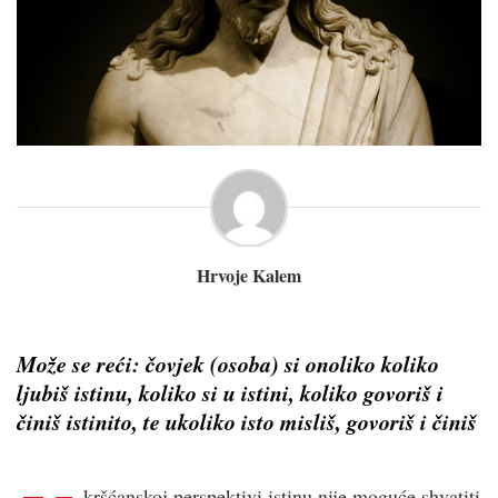
Hrvoje Kalem
Može se reći: čovjek (osoba) si onoliko koliko
ljubiš istinu, koliko si u istini, koliko govoriš i
činiš istinito, te ukoliko isto misliš, govoriš i činiš
kršćanskoj perspektivi istinu nije moguće shvatiti