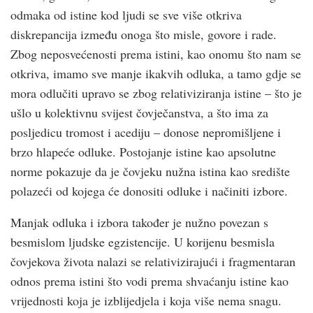
odmaka od istine kod ljudi se sve više otkriva
diskrepancija između onoga što misle, govore i rade.
Zbog neposvećenosti prema istini, kao onomu što nam se
otkriva, imamo sve manje ikakvih odluka, a tamo gdje se
mora odlučiti upravo se zbog relativiziranja istine – što je
ušlo u kolektivnu svijest čovječanstva, a što ima za
posljedicu tromost i acediju – donose nepromišljene i
brzo hlapeće odluke. Postojanje istine kao apsolutne
norme pokazuje da je čovjeku nužna istina kao središte
polazeći od kojega će donositi odluke i načiniti izbore.
Manjak odluka i izbora također je nužno povezan s
besmislom ljudske egzistencije. U korijenu besmisla
čovjekova života nalazi se relativizirajući i fragmentaran
odnos prema istini što vodi prema shvaćanju istine kao
vrijednosti koja je izblijedjela i koja više nema snagu.