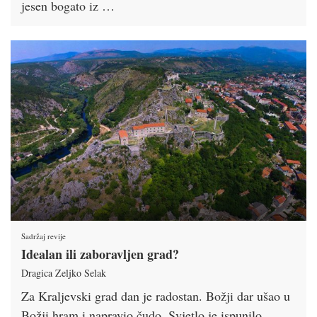
jesen bogato iz …
Sadržaj revije
Idealan ili zaboravljen grad?
Dragica Zeljko Selak
Za Kraljevski grad dan je radostan. Božji dar ušao u
Božji hram i napravio čudo. Svjetlo je ispunilo