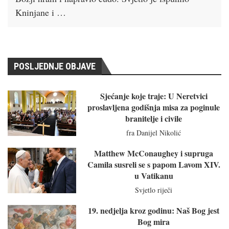
Kninjane i …
POSLJEDNJE OBJAVE
Sjećanje koje traje: U Neretvici
proslavljena godišnja misa za poginule
branitelje i civile
fra Danijel Nikolić
Matthew McConaughey i supruga
Camila susreli se s papom Lavom XIV.
u Vatikanu
Svjetlo riječi
19. nedjelja kroz godinu: Naš Bog jest
Bog mira