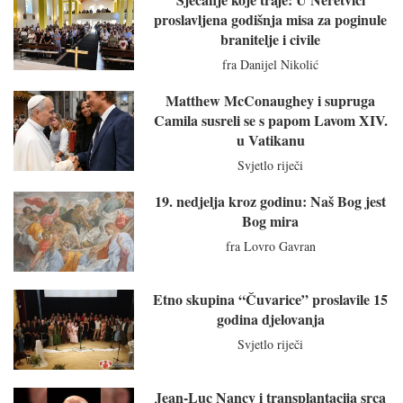
proslavljena godišnja misa za poginule
branitelje i civile
fra Danijel Nikolić
Matthew McConaughey i supruga
Camila susreli se s papom Lavom XIV.
u Vatikanu
Svjetlo riječi
19. nedjelja kroz godinu: Naš Bog jest
Bog mira
fra Lovro Gavran
Etno skupina “Čuvarice” proslavile 15
godina djelovanja
Svjetlo riječi
Jean-Luc Nancy i transplantacija srca