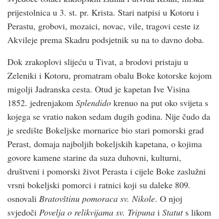
prijestolnica u 3. st. pr. Krista. Stari natpisi u Kotoru i
Perastu, grobovi, mozaici, novac, vile, tragovi ceste iz
Akvileje prema Skadru podsjetnik su na to davno doba.
Dok zrakoplovi slijeću u Tivat, a brodovi pristaju u
Zeleniki i Kotoru, promatram obalu Boke kotorske kojom
migolji Jadranska cesta. Otud je kapetan Ive Visina
1852. jedrenjakom
Splendido
krenuo na put oko svijeta s
kojega se vratio nakon sedam dugih godina. Nije čudo da
je središte Bokeljske mornarice bio stari pomorski grad
Perast, domaja najboljih bokeljskih kapetana, o kojima
govore kamene starine da suza duhovni, kulturni,
društveni i pomorski život Perasta i cijele Boke zaslužni
vrsni bokeljski pomorci i ratnici koji su daleke 809
.
osnovali
Bratovštinu pomoraca sv. Nikole
. O njoj
svjedoči
Povelja o relikvijama sv. Tripuna
i
Statut
s likom