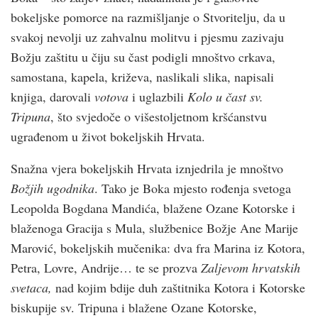
bokeljske pomorce na razmišljanje o Stvoritelju, da u
svakoj nevolji uz zahvalnu molitvu i pjesmu zazivaju
Božju zaštitu u čiju su čast podigli mnoštvo crkava,
samostana, kapela, križeva, naslikali slika, napisali
knjiga, darovali
votova
i uglazbili
Kolo u čast sv.
Tripuna
, što svjedoče o višestoljetnom kršćanstvu
ugrađenom u život bokeljskih Hrvata.
Snažna vjera bokeljskih Hrvata iznjedrila je mnoštvo
Božjih ugodnika
. Tako je Boka mjesto rođenja svetoga
Leopolda Bogdana Mandića, blažene Ozane Kotorske i
blaženoga Gracija s Mula, službenice Božje Ane Marije
Marović, bokeljskih mučenika: dva fra Marina iz Kotora,
Petra, Lovre, Andrije… te se prozva
Zaljevom hrvatskih
svetaca,
nad kojim bdije duh zaštitnika Kotora i Kotorske
biskupije sv. Tripuna i blažene Ozane Kotorske,