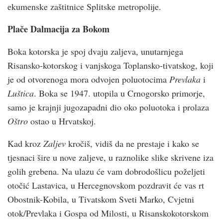
ekumenske zaštitnice Splitske metropolije.
Plače Dalmacija za Bokom
Boka kotorska je spoj dvaju zaljeva, unutarnjega
Risansko-kotorskog i vanjskoga Toplansko-tivatskog, koji
je od otvorenoga mora odvojen poluotocima
Prevlaka
i
Luštica
. Boka se 1947. utopila u Crnogorsko primorje,
samo je krajnji jugozapadni dio oko poluotoka i prolaza
Oštro
ostao u Hrvatskoj.
Kad kroz
Zaljev
kročiš, vidiš da ne prestaje i kako se
tjesnaci šire u nove zaljeve, u raznolike slike skrivene iza
golih grebena. Na ulazu će vam dobrodošlicu poželjeti
otočić Lastavica, u Hercegnovskom pozdravit će vas rt
Obostnik-Kobila, u Tivatskom Sveti Marko, Cvjetni
otok/Prevlaka i Gospa od Milosti, u Risanskokotorskom