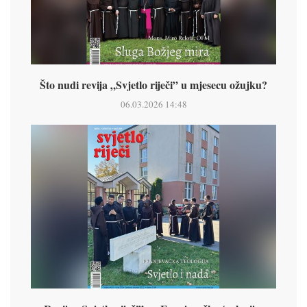
Što nudi revija „Svjetlo riječi” u mjesecu ožujku?
06.03.2026 14:48