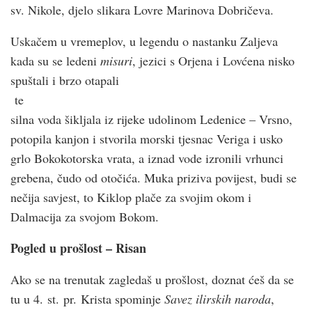
sv. Nikole, djelo slikara Lovre Marinova Dobričeva.
Uskačem u vremeplov, u legendu o nastanku Zaljeva
kada su se ledeni
misuri
, jezici s Orjena i Lovćena nisko
spuštali i brzo otapali
te
silna voda šikljala iz rijeke udolinom Ledenice – Vrsno,
potopila kanjon i stvorila morski tjesnac Veriga i usko
grlo Bokokotorska vrata, a iznad vode izronili vrhunci
grebena, čudo od otočića. Muka priziva povijest, budi se
nečija savjest, to Kiklop plače za svojim okom i
Dalmacija za svojom Bokom.
Pogled u prošlost – Risan
Ako se na trenutak zagledaš u prošlost, doznat ćeš da se
tu u 4. st. pr. Krista spominje
Savez ilirskih naroda
,