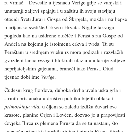
rt Vrmač – Devesile u tjesnacu Verige gdje se vanjski i
unutarnji zaljevi spajaju i u zaštitu ih svoju stavljaju
otočići Sveti Juraj i Gospa od Škrpjela, možda i najljepše
marijansko svetište Crkve u Hrvata. Nigdje takvoga
pogleda kao na usidrene otočiće i Perast s rta Gospe od
Anđela na kojemu je istoimena crkva i tvrđa. Tu su
Peraštani u srednjem vijeku iz mora podizali i razvlačili
gvozdeni lanac
verige
i blokirali ulaz u unutarnje zaljeve
neprijateljskim gajetama, braneći tako Perast. Otud
tjesnac dobi ime
Verige
.
Čudesni krug fjordova, duboka divlja uvala uska grla i
strmih pristanaka u društvu putnika bijelih oblaka i
primorkinja vila
, u čijem se zaleđu izdižu čuvari ove
krasote, planine Orjen i Lovćen, dozvao je u prapovijesti
čovjeka Ilirca iz plemena Pirusta da se tu nastani, što
svjedoče ostaci kiklopskih zidina i utvrda Risan, ilirska