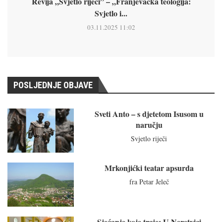
Revija „Svjetlo riječi” – „Franjevačka teologija:
Svjetlo i...
03.11.2025 11:02
POSLJEDNJE OBJAVE
Sveti Anto – s djetetom Isusom u
naručju
Svjetlo riječi
Mrkonjićki teatar apsurda
fra Petar Jeleč
Sjećanje koje traje: U Neretvici