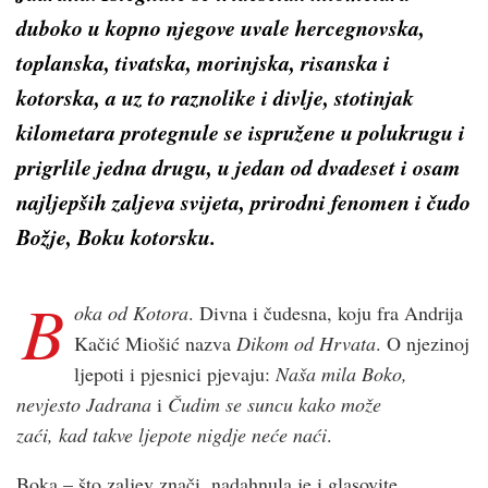
duboko u kopno njegove uvale hercegnovska,
toplanska, tivatska, morinjska, risanska i
kotorska, a uz to raznolike i divlje, stotinjak
kilometara protegnule se ispružene u polukrugu i
prigrlile jedna drugu, u jedan od dvadeset i osam
najljepših zaljeva svijeta, prirodni fenomen i čudo
Božje, Boku kotorsku.
B
oka od Kotora
. Divna i čudesna, koju fra Andrija
Kačić Miošić nazva
Dikom od Hrvata
. O njezinoj
ljepoti i pjesnici pjevaju:
Naša mila Boko,
nevjesto Jadrana
i
Čudim
se suncu kako može
zaći, kad takve ljepote nigdje neće naći
.
Boka – što zaljev znači, nadahnula je i glasovite