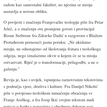
radom kao samostalni fakultet, no njezina se misija
nastavlja u novom obliku.
O povijesti i značenju Franjevačke teologije piše fra Petar
Jeleč, a o značenju ove promjene govori i provincijal
Bosne Srebrene fra Zdravko Dadić u razgovoru s Blažem
Protuđerom prenoseći jasnu poruku: „Ne ukidamo
misiju, ne odustajemo od školovanja fratara i teološkoga
odgoja, nego iznalazimo okvir u kojem će se ta misija
ostvarivati. Riječ je o transformaciji, prilagodbi, a ne o
gašenju.”
Revija je, kao i uvijek, ispunjena raznovrsnim tekstovima
s područja vjere, društva i kulture. Fra Danijel Nikolić
piše o povijesno-teološkom tumačenju obraćenja sv.
Franje Asiškog, a fra Josip Ikić svojim tekstom nudi
poticaj u borbi s napastima i ohrabruje duhovni rast