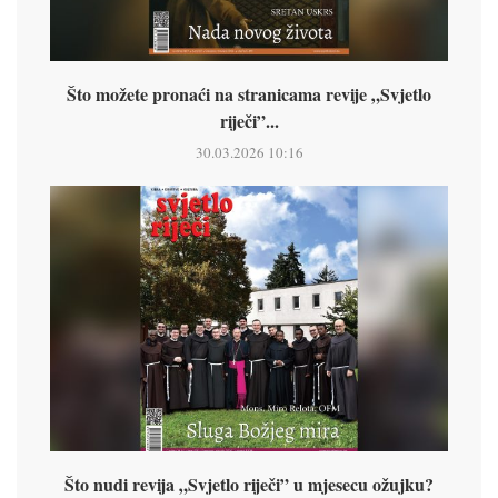
Što možete pronaći na stranicama revije „Svjetlo
riječi”...
30.03.2026 10:16
Što nudi revija „Svjetlo riječi” u mjesecu ožujku?