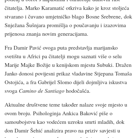
čitatelja. Marko Karamatić otkriva kako je kroz stoljeća
stvarano i čuvano umjetničko blago Bosne Srebrene, dok
Snježana Šušnjara promišlja o poučavanju i izazovima
prijenosa znanja novim generacijama.
Fra Damir Pavić ovoga puta predstavlja marijansko
svetištu u Africi pa čitatelji mogu saznati više o selu
Marije Majke Božije u kenijskom mjestu Subuki. Dražen
Janko donosi povijesni prikaz vladavine Stjepana Tomaša
Ostojića, a fra Gabrijel Slomo dijeli dojmljiva iskustva
svoga
Camino de Santiago
hodočašća.
Aktualne društvene teme također nalaze svoje mjesto u
ovom broju. Psihologinja Ankica Baković piše o
samoubojstvu kao vodećem uzroku smrti mladih, dok
don Damir Šehić analizira pravo na priziv savjesti u