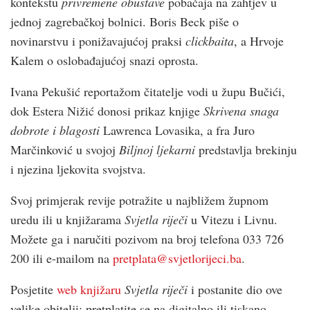
kontekstu
pri­vremene obustave
pobačaja na zahtjev u
jednoj zagrebačkoj bolnici. Boris Beck piše o
novinarstvu i ponižavajućoj praksi
clickbaita
, a Hrvoje
Kalem o oslobađajućoj snazi oprosta.
Ivana Pekušić reportažom čitatelje vodi u župu Bučići,
dok Estera Nižić donosi prikaz knjige
Skrivena snaga
dobrote i blagosti
Lawrenca Lovasika, a fra Juro
Marčinković u svojoj
Biljnoj ljekarni
predstavlja brekinju
i njezina ljekovita svojstva.
Svoj primjerak revije potražite u najbližem župnom
uredu ili u knjižarama
Svjetla riječi
u Vitezu i Livnu.
Možete ga i naručiti pozivom na broj telefona 033 726
200 ili e-mailom na
pretplata@svjetlorijeci.ba
.
Posjetite
web knjižaru
Svjetla riječi
i postanite dio ove
velike obitelji: pretplatite se na digitalno ili tiskano