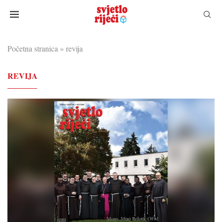
Početna stranica
»
revija
REVIJA