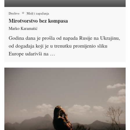
Društvo
Misli i zapažanja
Mirotvorstvo bez kompasa
Marko Karamatić
Godina dana je prošla od napada Rusije na Ukrajinu,
od događaja koji je u trenutku promijenio sliku
Europe udarivši na …