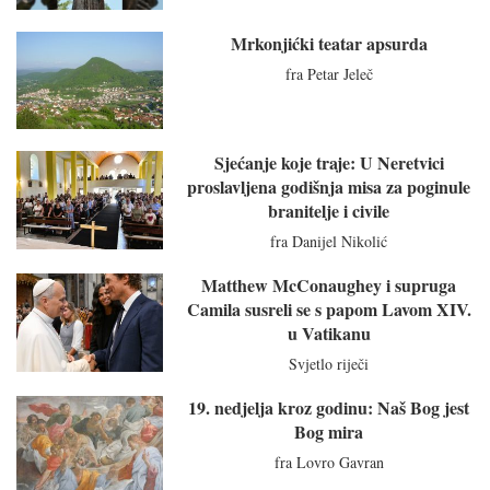
Mrkonjićki teatar apsurda
fra Petar Jeleč
Sjećanje koje traje: U Neretvici
proslavljena godišnja misa za poginule
branitelje i civile
fra Danijel Nikolić
Matthew McConaughey i supruga
Camila susreli se s papom Lavom XIV.
u Vatikanu
Svjetlo riječi
19. nedjelja kroz godinu: Naš Bog jest
Bog mira
fra Lovro Gavran