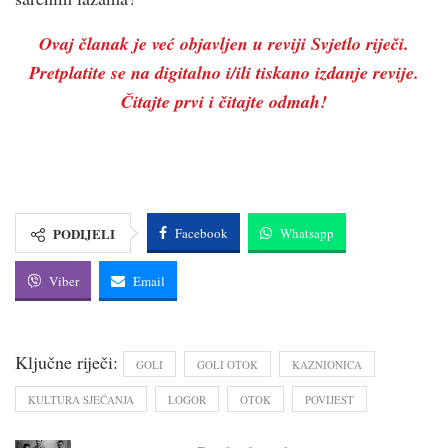
Ovaj članak je već objavljen u reviji Svjetlo riječi.
Pretplatite se na digitalno i/ili tiskano izdanje revije.
Čitajte prvi i čitajte odmah!
PODIJELI
Facebook
Whatsapp
Viber
Email
Ključne riječi:
GOLI
GOLI OTOK
KAZNIONICA
KULTURA SJEĆANJA
LOGOR
OTOK
POVIJEST