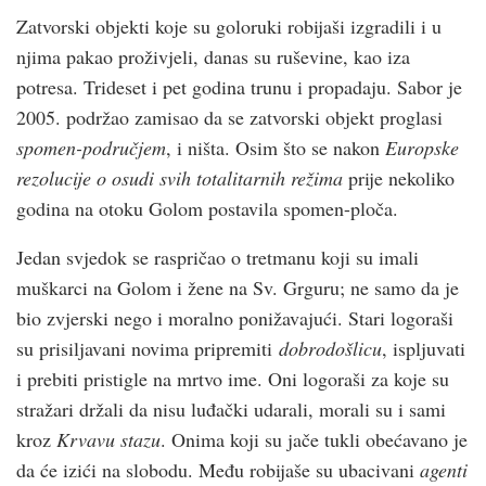
Zatvorski objekti koje su goloruki robijaši izgradili i u
njima pakao proživjeli, danas su ruševine, kao iza
potresa. Trideset i pet godina trunu i propadaju. Sabor je
2005. podržao zamisao da se zatvorski objekt proglasi
spomen-područjem
, i ništa. Osim što se nakon
Europske
rezolucije o osudi svih totalitarnih režima
prije nekoliko
godina na otoku Golom postavila spomen-ploča.
Jedan svjedok se raspričao o tretmanu koji su imali
muškarci na Golom i žene na Sv. Grguru; ne samo da je
bio zvjerski nego i moralno ponižavajući. Stari logoraši
su prisiljavani novima pripremiti
dobrodošlicu
, ispljuvati
i prebiti pristigle na mrtvo ime. Oni logoraši za koje su
stražari držali da nisu luđački udarali, morali su i sami
kroz
Krvavu stazu
. Onima koji su jače tukli obećavano je
da će izići na slobodu. Među robijaše su ubacivani
agenti