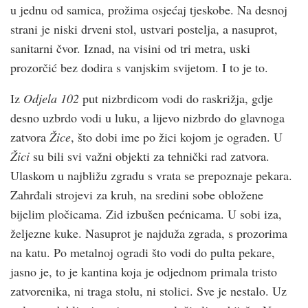
u jednu od samica, prožima osjećaj tjeskobe. Na desnoj
strani je niski drveni stol, ustvari postelja, a nasuprot,
sanitarni čvor. Iznad, na visini od tri metra, uski
prozorčić bez dodira s vanjskim svijetom. I to je to.
Iz
Odjela 102
put nizbrdicom vodi do raskrižja, gdje
desno uzbrdo vodi u luku, a lijevo nizbrdo do glavnoga
zatvora
Žice
, što dobi ime po žici kojom je ograđen. U
Žici
su bili svi važni objekti za tehnički rad zatvora.
Ulaskom u najbližu zgradu s vrata se prepoznaje pekara.
Zahrđali strojevi za kruh, na sredini sobe obložene
bijelim pločicama. Zid izbušen pećnicama. U sobi iza,
željezne kuke. Nasuprot je najduža zgrada, s prozorima
na katu. Po metalnoj ogradi što vodi do pulta pekare,
jasno je, to je kantina koja je odjednom primala tristo
zatvorenika, ni traga stolu, ni stolici. Sve je nestalo. Uz