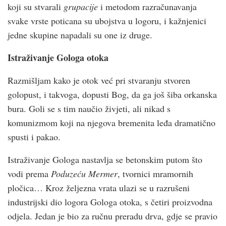
koji su stvarali
grupacije
i metodom razračunavanja
svake vrste poticana su ubojstva u logoru, i kažnjenici
jedne skupine napadali su one iz druge.
Istraživanje Gologa otoka
Razmišljam kako je otok već pri stvaranju stvoren
golopust, i takvoga, dopusti Bog, da ga još šiba orkanska
bura. Goli se s tim naučio živjeti, ali nikad s
komunizmom koji na njegova bremenita leđa dramatično
spusti i pakao.
Istraživanje Gologa nastavlja se betonskim putom što
vodi prema
Poduzeću Mermer
, tvornici mramornih
pločica… Kroz željezna vrata ulazi se u razrušeni
industrijski dio logora Gologa otoka, s četiri proizvodna
odjela. Jedan je bio za ručnu preradu drva, gdje se pravio