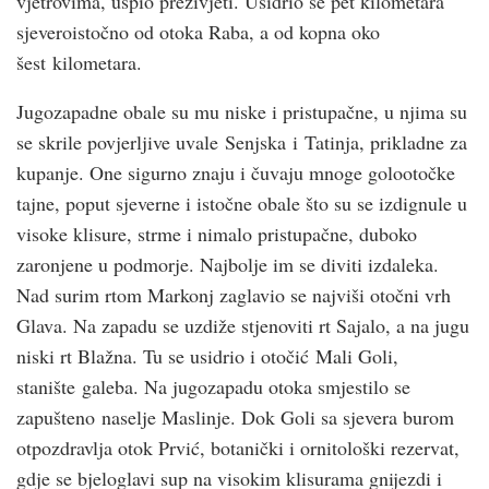
vjetrovima, uspio preživjeti. Usidrio se pet kilometara
sjeveroistočno od otoka Raba, a od kopna oko
šest kilometara.
Jugozapadne obale su mu niske i pristupačne, u njima su
se skrile povjerljive uvale Senjska i Tatinja, prikladne za
kupanje. One sigurno znaju i čuvaju mnoge golootočke
tajne, poput sjeverne i istočne obale što su se izdignule u
visoke klisure, strme i nimalo pristupačne, duboko
zaronjene u podmorje. Najbolje im se diviti izdaleka.
Nad surim rtom Markonj zaglavio se najviši otočni vrh
Glava. Na zapadu se uzdiže stjenoviti rt Sajalo, a na jugu
niski rt Blažna. Tu se usidrio i otočić Mali Goli,
stanište galeba. Na jugozapadu otoka smjestilo se
zapušteno naselje Maslinje. Dok Goli sa sjevera burom
otpozdravlja otok Prvić, botanički i ornitološki rezervat,
gdje se bjeloglavi sup na visokim klisurama gnijezdi i