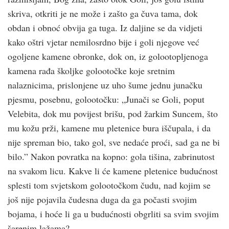
skriva, otkriti je ne može i zašto ga čuva tama, dok
obdan i obnoć obvija ga tuga. Iz daljine se da vidjeti
kako oštri vjetar nemilosrdno bije i goli njegove već
ogoljene kamene obronke, dok on, iz golootopljenoga
kamena rađa školjke golootočke koje sretnim
nalaznicima, prislonjene uz uho šume jednu junačku
pjesmu, posebnu, golootočku: „Junači se Goli, poput
Velebita, dok mu povijest brišu, pod žarkim Suncem, što
mu kožu prži, kamene mu pletenice bura iščupala, i da
nije spreman bio, tako gol, sve nedaće proći, sad ga ne bi
bilo.” Nakon povratka na kopno: gola tišina, zabrinutost
na svakom licu. Kakve li će kamene pletenice budućnost
splesti tom svjetskom golootočkom čudu, nad kojim se
još nije pojavila čudesna duga da ga počasti svojim
bojama, i hoće li ga u budućnosti obgrliti sa svim svojim
šarenim lažama?