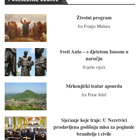
Životni program
fra Franjo Mušura
Sveti Anto – s djetetom Isusom u
naručju
Svjetlo riječi
Mrkonjićki teatar apsurda
fra Petar Jeleč
Sjećanje koje traje: U Neretvici
proslavljena godišnja misa za poginule
branitelje i civile