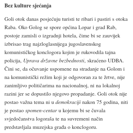
Bez kulture sjećanja
Goli otok danas posjećuju turisti te ribari i pastiri s otoka
Raba. Oko Golog se spore općina Lopar i grad Rab,
postoje zamisli o izgradnji hotela, čime bi se zauvijek
izbrisao trag najzloglasnijega jugoslavenskog
komunističkog konclogora kojim je rukovodila tajna
policija,
Uprava državne bezbednosti
, skraćeno UDBA.
Čini se, da očuvanje uspomene na stradanje na Golom i
na komunistički režim koji je odgovoran za te žrtve, nije
zanimljivo političarima na nacionalnoj, ni na lokalnoj
razini jer se dopustilo njegovo propadanje. Goli otok nije
postao važna tema ni u
demokraciji
nakon 75 godina, niti
je postao
spomen-centar
u kojemu bi se čuvala
svjedočanstva logoraša te na suvremeni način
predstavljala muzejska građa o konclogoru.