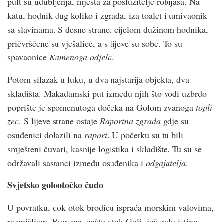
pult su udubljenja, mjesta za poslužitelje robijaša. Na
katu, hodnik dug koliko i zgrada, iza toalet i umivaonik
sa slavinama. S desne strane, cijelom dužinom hodnika,
pričvršćene su vješalice, a s lijeve su sobe. To su
spavaonice
Kamenoga odjela
.
Potom silazak u luku, u dva najstarija objekta, dva
skladišta. Makadamski put između njih što vodi uzbrdo
poprište je spomenutoga dočeka na Golom zvanoga
topli
zec
. S lijeve strane ostaje
Raportna zgrada
gdje su
osuđenici dolazili na
raport
. U početku su tu bili
smješteni čuvari, kasnije logistika i skladište. Tu su se
održavali sastanci između osuđenika i
odgajatelja
.
Svjetsko golootočko čudo
U povratku, dok otok brodicu ispraća morskim valovima,
razmišljam, Bog zna, zašto otok Goli, još golu istinu