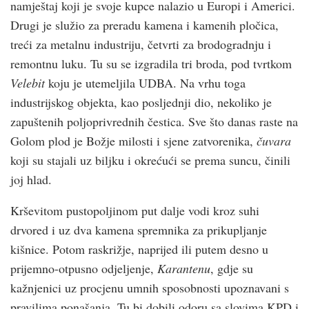
namještaj koji je svoje kupce nalazio u Europi i Americi.
Drugi je služio za preradu kamena i kamenih pločica,
treći za metalnu industriju, četvrti za brodogradnju i
remontnu luku. Tu su se izgradila tri broda, pod tvrtkom
Velebit
koju je utemeljila UDBA. Na vrhu toga
industrijskog objekta, kao posljednji dio, nekoliko je
zapuštenih poljoprivrednih čestica. Sve što danas raste na
Golom plod je Božje milosti i sjene zatvorenika,
čuvara
koji su stajali uz biljku i okrećući se prema suncu, činili
joj hlad.
Krševitom pustopoljinom put dalje vodi kroz suhi
drvored i uz dva kamena spremnika za prikupljanje
kišnice. Potom raskrižje, naprijed ili putem desno u
prijemno-otpusno odjeljenje,
Karantenu
, gdje su
kažnjenici uz procjenu umnih sposobnosti upoznavani s
pravilima ponašanja. Tu bi dobili odoru sa slovima KPD i