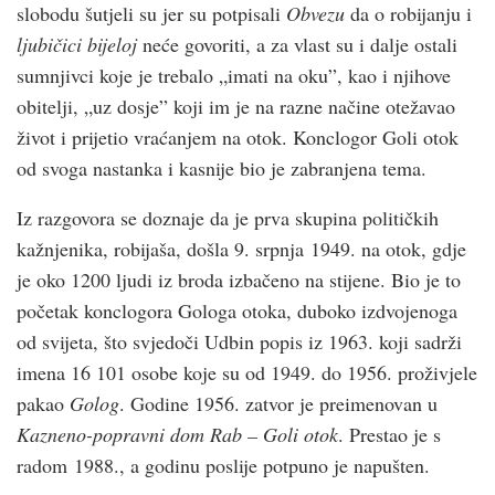
slobodu šutjeli su jer su potpisali
Obvezu
da o robijanju i
ljubičici bijeloj
neće govoriti, a za vlast su i dalje ostali
sumnjivci koje je trebalo „imati na oku”, kao i njihove
obitelji, „uz dosje” koji im je na razne načine otežavao
život i prijetio vraćanjem na otok. Konclogor Goli otok
od svoga nastanka i kasnije bio je zabranjena tema.
Iz razgovora se doznaje da je prva skupina političkih
kažnjenika, robijaša, došla 9. srpnja 1949. na otok, gdje
je oko 1200 ljudi iz broda izbačeno na stijene. Bio je to
početak konclogora Gologa otoka, duboko izdvojenoga
od svijeta, što svjedoči Udbin popis iz 1963. koji sadrži
imena 16 101 osobe koje su od 1949. do 1956. proživjele
pakao
Golog
. Godine 1956. zatvor je preimenovan u
Kazneno-popravni dom Rab – Goli otok
. Prestao je s
radom 1988., a godinu poslije potpuno je napušten.