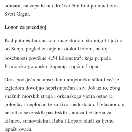
odmara, na zapadu mu društvo čini brat po muci otok
Sveti Grgur.
Logor za preodgoj
Kad putuješ Jadranskom magistralom što migolji južno
od Senja, pogled zastaje na otoku Golom, na toj
2
posebnosti površine 4,54 kilometra
, koja pripada
Primorsko-goranskoj županiji i općini Lopar.
Otok podsjeća na apstraktnu umjetničku sliku i već je
izgledom dovoljno nepristupačan i siv. Još uz to, zbog
snažnih morskih struja i orkanskoga vjetra ostao je
gologlav i neplodan te za život nedostatan. Uglavnom, s
nekoliko sezonskih pastirskih stanova i cisterna za
kišnicu, stanovnicima Raba i Lopara služi za ljetnu
ispašu ovaca.