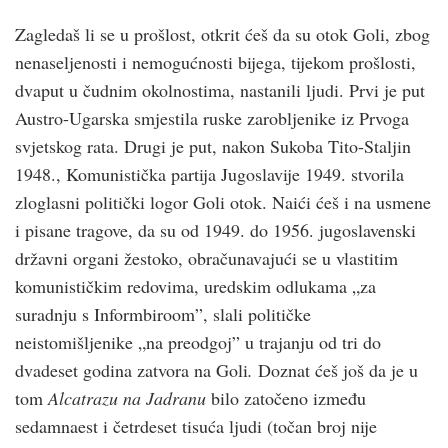
Zagledaš li se u prošlost, otkrit ćeš da su otok Goli, zbog
nenaseljenosti i nemogućnosti bijega, tijekom prošlosti,
dvaput u čudnim okolnostima, nastanili ljudi. Prvi je put
Austro-Ugarska smjestila ruske zarobljenike iz Prvoga
svjetskog rata. Drugi je put, nakon Sukoba Tito-Staljin
1948., Komunistička partija Jugoslavije 1949. stvorila
zloglasni politički logor Goli otok. Naići ćeš i na usmene
i pisane tragove, da su od 1949. do 1956. jugoslavenski
državni organi žestoko, obračunavajući se u vlastitim
komunističkim redovima, uredskim odlukama „za
suradnju s Informbiroom”, slali političke
neistomišljenike „na preodgoj” u trajanju od tri do
dvadeset godina zatvora na Goli
.
Doznat ćeš još da je u
tom
Alcatrazu na Jadranu
bilo zatočeno između
sedamnaest i četrdeset tisuća ljudi (točan broj nije