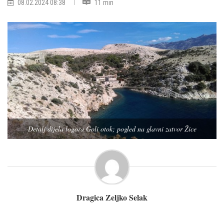
08.02.2024 08:38
11 min
Detalj dijela logora Goli otok; pogled na glavni zatvor Žice
Dragica Zeljko Selak