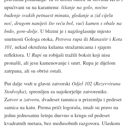
upućivani su na karantenu:
šišanje na golo
,
noćno
buđenje svakih petnaest minuta
,
gledanje u zid cijelu
noć
,
drugom nanijeti što veću bol
,
vući kamen s obale na
brdo
,
gore-dolje
. U blizini je i najzloglasnije mjesto
smrtnosti Gologa otoka,
Petrova rupa
ili
Manastir
i
Kota
101
, nekad okružena kulama stražarnicama i sjajem
reflektora. U
Rupi
su robijaši tražili boksit koji nisu
pronašli, ali jesu kamenovanje i smrt. Rupa je dijelom
zatrpana, ali su obrisi ostali.
Put dalje vodi u glavni zatvorski
Odjel 102
(
Rezervirana
Stodvojka
), spremljen za najokorjelije zatvorenike.
Z
atvor u zatvoru
, dvadeset tamnica u prizemlju i pedeset
samica na katu. Prema priči logoraša, imali su pravo na
jednu jednosatnu šetnju dnevno u krugu od pedeset
kvadratnih metara, bez međusobnih razgovora. Ulaskom