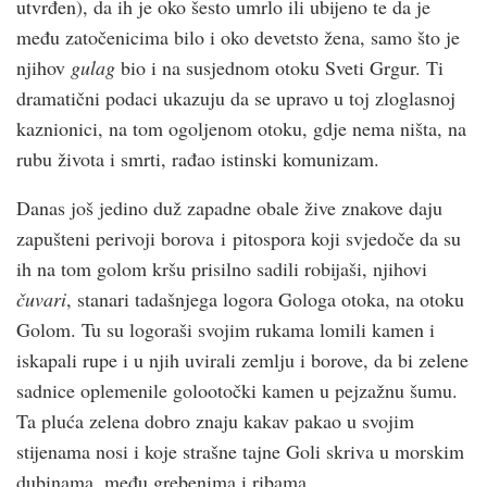
utvrđen), da ih je oko šesto umrlo ili ubijeno te da je
među zatočenicima bilo i oko devetsto žena, samo što je
njihov
gulag
bio i na susjednom otoku Sveti Grgur. Ti
dramatični podaci ukazuju da se upravo u toj zloglasnoj
kaznionici, na tom ogoljenom otoku, gdje nema ništa, na
rubu života i smrti, rađao istinski komunizam.
Danas još jedino duž zapadne obale žive znakove daju
zapušteni perivoji borova i pitospora koji svjedoče da su
ih na tom golom kršu prisilno sadili robijaši, njihovi
čuvari
, stanari tadašnjega logora Gologa otoka, na otoku
Golom. Tu su logoraši svojim rukama lomili kamen i
iskapali rupe i u njih uvirali zemlju i borove, da bi zelene
sadnice oplemenile golootočki kamen u pejzažnu šumu.
Ta pluća zelena dobro znaju kakav pakao u svojim
stijenama nosi i koje strašne tajne Goli skriva u morskim
dubinama, među grebenima i ribama.