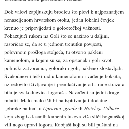
Dok valovi zapljuskuju brodicu što plovi k najpoznatijem
nenaseljenom hrvatskom otoku, jedan lokalni čovjek
krenuo je pripovijedati o golootočkoj važnosti.
Pokazujući rukom na Goli što se nazirao u daljini,
raspričao se, da se u jednom trenutku povijesti,
polovinom prošloga stoljeća, tu otvorio pakleni
kamenolom, u kojem su se, za opstanak i goli život,
politički zatvorenici, goloruki i goli, pakleno zlostavljali.
Svakodnevni teški rad u kamenolomu i vađenje boksita,
uz redovito iživljavanje i premlaćivanje od strane stražara
bila je svakodnevica logoraša. Navođeni su jedni druge
mlatiti. Malo-malo išli bi na ispitivanja i dodatne
„obroke batina” u
Upravnu zgradu
ili
Hotel za Udbaše
koja zbog isklesanih kamenih lukova više sliči bogataškoj
vili nego upravi logora. Robijaši koji su bili puštani na