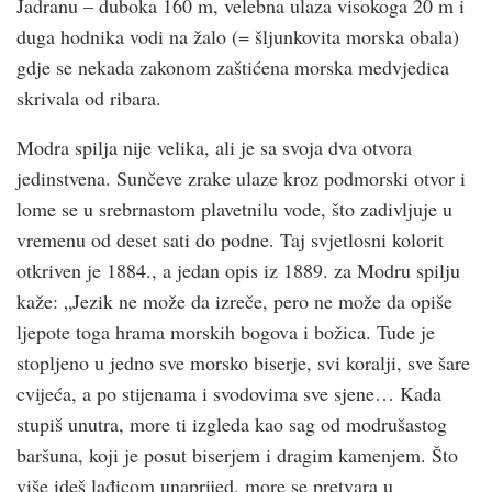
Jadranu – duboka 160 m, velebna ulaza visokoga 20 m i
duga hodnika vodi na žalo (= šljunkovita morska obala)
gdje se nekada zakonom zaštićena morska medvjedica
skrivala od ribara.
Modra spilja nije velika, ali je sa svoja dva otvora
jedinstvena. Sunčeve zrake ulaze kroz podmorski otvor i
lome se u srebrnastom plavetnilu vode, što zadivljuje u
vremenu od deset sati do podne. Taj svjetlosni kolorit
otkriven je 1884., a jedan opis iz 1889. za Modru spilju
kaže: „Jezik ne može da izreče, pero ne može da opiše
ljepote toga hrama morskih bogova i božica. Tude je
stopljeno u jedno sve morsko biserje, svi koralji, sve šare
cvijeća, a po stijenama i svodovima sve sjene… Kada
stupiš unutra, more ti izgleda kao sag od modrušastog
baršuna, koji je posut biserjem i dragim kamenjem. Što
više ideš lađicom unaprijed, more se pretvara u