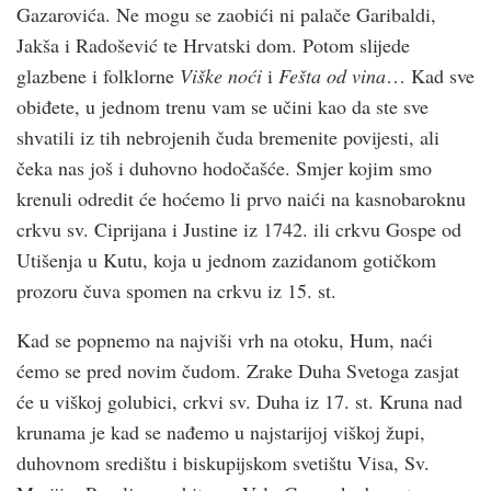
Gazarovića. Ne mogu se zaobići ni palače Garibaldi,
Jakša i Radošević te Hrvatski dom. Potom slijede
glazbene i folklorne
Viške noći
i
Fešta od vina
… Kad sve
obiđete, u jednom trenu vam se učini kao da ste sve
shvatili iz tih nebrojenih čuda bremenite povijesti, ali
čeka nas još i duhovno hodočašće. Smjer kojim smo
krenuli odredit će hoćemo li prvo naići na kasnobaroknu
crkvu sv. Ciprijana i Justine iz 1742. ili crkvu Gospe od
Utišenja u Kutu, koja u jednom zazidanom gotičkom
prozoru čuva spomen na crkvu iz 15. st.
Kad se popnemo na najviši vrh na otoku, Hum, naći
ćemo se pred novim čudom. Zrake Duha Svetoga zasjat
će u viškoj golubici, crkvi sv. Duha iz 17. st. Kruna nad
krunama je kad se nađemo u najstarijoj viškoj župi,
duhovnom središtu i biskupijskom svetištu Visa, Sv.