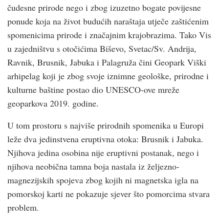
čudesne prirode nego i zbog izuzetno bogate povijesne
ponude koja na život budućih naraštaja utječe zaštićenim
spomenicima prirode i značajnim krajobrazima. Tako Vis
u zajedništvu s otočićima Biševo, Svetac/Sv. Andrija,
Ravnik, Brusnik, Jabuka i Palagruža čini Geopark Viški
arhipelag koji je zbog svoje iznimne geološke, prirodne i
kulturne baštine postao dio UNESCO-ove mreže
geoparkova 2019. godine.
U tom prostoru s najviše prirodnih spomenika u Europi
leže dva jedinstvena eruptivna otoka: Brusnik i Jabuka.
Njihova jedina osobina nije eruptivni postanak, nego i
njihova neobična tamna boja nastala iz željezno-
magnezijskih spojeva zbog kojih ni magnetska igla na
pomorskoj karti ne pokazuje sjever što pomorcima stvara
problem.