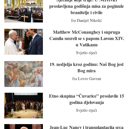
proslavljena godišnja misa za poginule
branitelje i civile
fra Danijel Nikolić
Matthew McConaughey i supruga
Camila susreli se s papom Lavom XIV.
u Vatikanu
Svjetlo riječi
19. nedjelja kroz godinu: Naš Bog jest
Bog mira
fra Lovro Gavran
Etno skupina “Čuvarice” proslavile 15
godina djelovanja
Svjetlo riječi
Jean-Luc Nancy i transplantacija srca