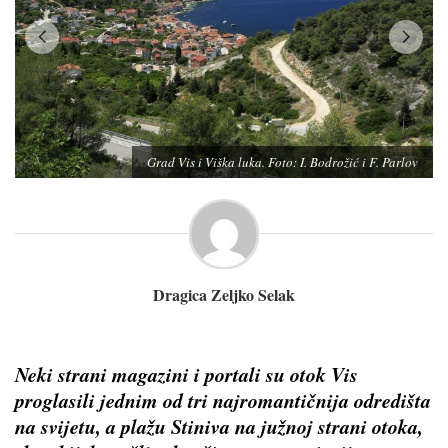
Crkva sv. Marije ili Gospe Gusarice 
Parlo
Grad Vis i Viška luka. Foto: I. Bodrožić i F. Parlov
Kameni libri. Foto: I. Bodrožić i F. Parlov
Dragica Zeljko Selak
Neki strani magazini i portali su otok Vis
proglasili jednim od tri najromantičnija odredišta
na svijetu, a plažu Stiniva na južnoj strani otoka,