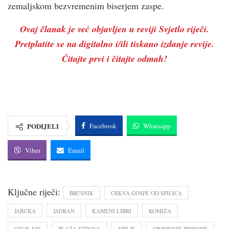
zemaljskom bezvremenim biserjem zaspe.
Ovaj članak je već objavljen u reviji Svjetlo riječi.
Pretplatite se na digitalno i/ili tiskano izdanje revije.
Čitajte prvi i čitajte odmah!
PODIJELI
Facebook
Whatsapp
Viber
Email
Ključne riječi:
BRUSNIK
CRKVA GOSPE OD SPILICA
JABUKA
JADRAN
KAMENI LIBRI
KOMIŽA
OTOK VIS
PLAŽA STINIVA
SPILJE
SPOMENIK PRIRODE