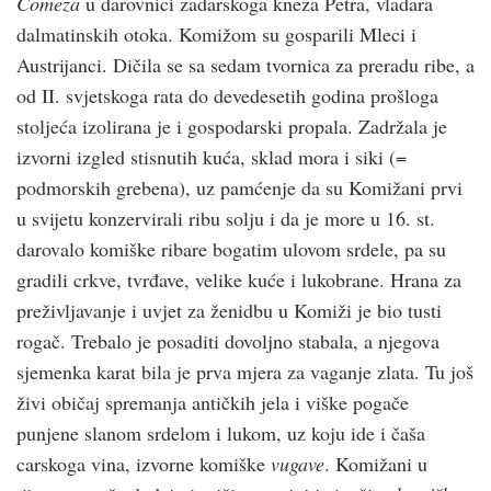
Comeza
u darovnici zadarskoga kneza Petra, vladara
dalmatinskih otoka. Komižom su gosparili Mleci i
Austrijanci. Dičila se sa sedam tvornica za preradu ribe, a
od II. svjetskoga rata do devedesetih godina prošloga
stoljeća izolirana je i gospodarski propala. Zadržala je
izvorni izgled stisnutih kuća, sklad mora i siki (=
podmorskih grebena), uz pamćenje da su Komižani prvi
u svijetu konzervirali ribu solju i da je more u 16. st.
darovalo komiške ribare bogatim ulovom srdele, pa su
gradili crkve, tvrđave, velike kuće i lukobrane. Hrana za
preživljavanje i uvjet za ženidbu u Komiži je bio tusti
rogač. Trebalo je posaditi dovoljno stabala, a njegova
sjemenka karat bila je prva mjera za vaganje zlata. Tu još
živi običaj spremanja antičkih jela i viške pogače
punjene slanom srdelom i lukom, uz koju ide i čaša
carskoga vina, izvorne komiške
vugave
. Komižani u