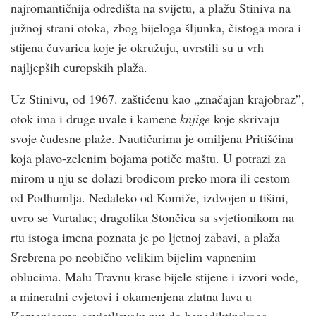
najromantičnija odredišta na svijetu, a plažu Stiniva na
južnoj strani otoka, zbog bijeloga šljunka, čistoga mora i
stijena čuvarica koje je okružuju, uvrstili su u vrh
najljepših europskih plaža.
Uz Stinivu, od 1967. zaštićenu kao „značajan krajobraz”,
otok ima i druge uvale i kamene
knjige
koje skrivaju
svoje čudesne plaže. Nautičarima je omiljena Pritišćina
koja plavo-zelenim bojama potiče maštu. U potrazi za
mirom u nju se dolazi brodicom preko mora ili cestom
od Podhumlja. Nedaleko od Komiže, izdvojen u tišini,
uvro se Vartalac; dragolika Stončica sa svjetionikom na
rtu istoga imena poznata je po ljetnoj zabavi, a plaža
Srebrena po neobično velikim bijelim vapnenim
oblucima. Malu Travnu krase bijele stijene i izvori vode,
a mineralni cvjetovi i okamenjena zlatna lava u
Kamenicama osvjetljavaju put do benediktinskoga