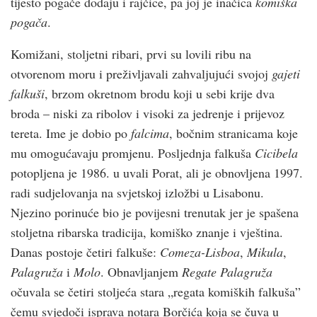
tijesto pogače dodaju i rajčice, pa joj je inačica
komiška
pogača
.
Komižani, stoljetni ribari, prvi su lovili ribu na
otvorenom moru i preživljavali zahvaljujući svojoj
gajeti
falkuši
, brzom okretnom brodu koji u sebi krije dva
broda – niski za ribolov i visoki za jedrenje i prijevoz
tereta. Ime je dobio po
falcima
, bočnim stranicama koje
mu omogućavaju promjenu. Posljednja falkuša
Cicibela
potopljena je 1986. u uvali Porat, ali je obnovljena 1997.
radi sudjelovanja na svjetskoj izložbi u Lisabonu.
Njezino porinuće bio je povijesni trenutak jer je spašena
stoljetna ribarska tradicija, komiško znanje i vještina.
Danas postoje četiri falkuše:
Comeza-Lisboa
,
Mikula
,
Palagruža
i
Molo
. Obnavljanjem
Regate Palagruža
očuvala se četiri stoljeća stara „regata komiških falkuša”
čemu svjedoči isprava notara Borčića koja se čuva u