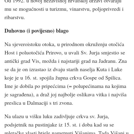
Od 1992. u novoj nezavisnoj hrvatskoj državi otvaraju
mu se mogućnosti u turizmu, vinarstvu, poljoprivredi i
ribarstvu.
Duhovno (i povijesno) blago
Na sjeveroistoku otoka, u prirodnom okruženju otočića
Host i poluotočića Prirovo, u uvali Sv. Jurja smjestio se
antički grad Vis, možda i najstariji grad na Jadranu. Zna
se da je on izrastao iz dvaju starih naselja Kuta i Luke
koje je u 16. st. spojila župna crkva Gospe od Spilica.
Ime je dobila po pripećcima (= polupećinama na kojima
je sagrađena), a draž joj najbolje oslikava vitka i najviša
preslica u Dalmaciji s tri zvona.
Na ulazu u višku luku zadivljuje crkva sv. Jurja,
podsjetnik na pustinjake iz 15. st. i doba kad su se
mletačke vlasti htjele nametnuti Višanima. Tada Višani u