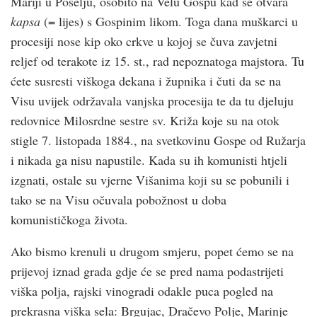
Mariji u Poselju, osobito na Velu Gospu kad se otvara
kapsa
(= lijes) s Gospinim likom. Toga dana muškarci u
procesiji nose kip oko crkve u kojoj se čuva zavjetni
reljef od terakote iz 15. st., rad nepoznatoga majstora. Tu
ćete susresti viškoga dekana i župnika i čuti da se na
Visu uvijek održavala vanjska procesija te da tu djeluju
redovnice Milosrdne sestre sv. Križa koje su na otok
stigle 7. listopada 1884., na svetkovinu Gospe od Ružarja
i nikada ga nisu napustile. Kada su ih komunisti htjeli
izgnati, ostale su vjerne Višanima koji su se pobunili i
tako se na Visu očuvala pobožnost u doba
komunističkoga života.
Ako bismo krenuli u drugom smjeru, popet ćemo se na
prijevoj iznad grada gdje će se pred nama podastrijeti
viška polja, rajski vinogradi odakle puca pogled na
prekrasna viška sela: Brgujac, Dračevo Polje, Marinje