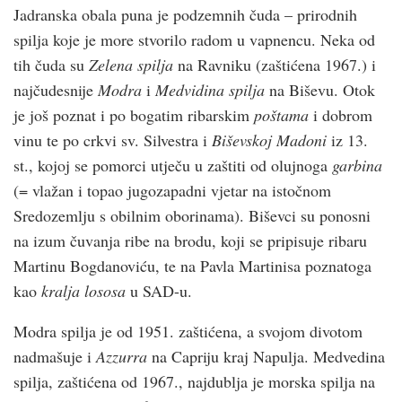
Jadranska obala puna je podzemnih čuda – prirodnih
spilja koje je more stvorilo radom u vapnencu. Neka od
tih čuda su
Zelena spilja
na Ravniku (zaštićena 1967.) i
najčudesnije
Modra
i
Medvidina spilja
na Biševu. Otok
je još poznat i po bogatim ribarskim
poštama
i dobrom
vinu te po crkvi sv. Silvestra i
Biševskoj Madoni
iz 13.
st., kojoj se pomorci utječu u zaštiti od olujnoga
garbina
(= vlažan i topao jugozapadni vjetar na istočnom
Sredozemlju s obilnim oborinama). Biševci su ponosni
na izum čuvanja ribe na brodu, koji se pripisuje ribaru
Martinu Bogdanoviću, te na Pavla Martinisa poznatoga
kao
kralja lososa
u SAD-u.
Modra spilja je od 1951. zaštićena, a svojom divotom
nadmašuje i
Azzurra
na Capriju kraj Napulja. Medvedina
spilja, zaštićena od 1967., najdublja je morska spilja na