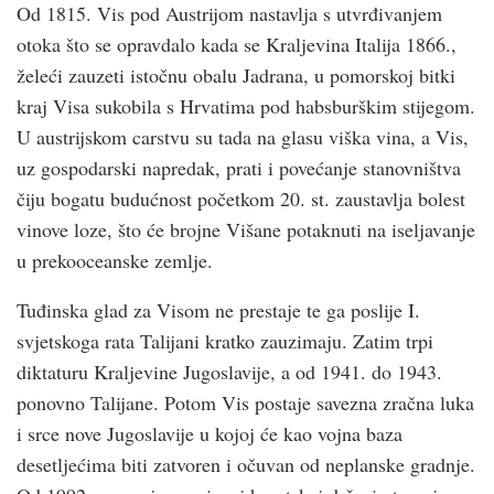
Od 1815. Vis pod Austrijom nastavlja s utvrđivanjem
otoka što se opravdalo kada se Kraljevina Italija 1866.,
želeći zauzeti istočnu obalu Jadrana, u pomorskoj bitki
kraj Visa sukobila s Hrvatima pod habsburškim stijegom.
U austrijskom carstvu su tada na glasu viška vina, a Vis,
uz gospodarski napredak, prati i povećanje stanovništva
čiju bogatu budućnost početkom 20. st. zaustavlja bolest
vinove loze, što će brojne Višane potaknuti na iseljavanje
u prekooceanske zemlje.
Tuđinska glad za Visom ne prestaje te ga poslije I.
svjetskoga rata Talijani kratko zauzimaju. Zatim trpi
diktaturu Kraljevine Jugoslavije, a od 1941. do 1943.
ponovno Talijane. Potom Vis postaje savezna zračna luka
i srce nove Jugoslavije u kojoj će kao vojna baza
desetljećima biti zatvoren i očuvan od neplanske gradnje.