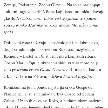
Zemlje, Podstražje, Žednu Glavu… Na to se naslanjaju i
kulturni tragovi starih Višana koji danas promiču i čuvaju
glasilo
Hrvatska zora
,
Libar viškiga jazika
te spomen-
zbirku
Ranko Marinković
kroz smotru
Marinković nas
spaja
.
Dok jedni rone i uživaju u speleologiji i padobranstvu,
drugi se odmaraju u skrovitom Rukavcu, razgledaju
Komunu – kaštel iz 16. st., ili crkvu komiških ribara,
Gospu Mariju čiju je ukradenu sliku vratilo more pa je
zato prozvana crkva
Gospe Gusarice
. U njoj se, kao i u
crkvi sv. Jere na Prirovu, održava
Festival orgulja
.
Komižanima je na ponos najstarija crkva Gospe od
Planice iz 11. st. i najmlađa crkva Gospe od Sedam
Žalosti. Uz to ih čuva sv. Roko, a budnim okom nadzire
crkva Muster, benediktinski samostan iz 12. st. posvećen