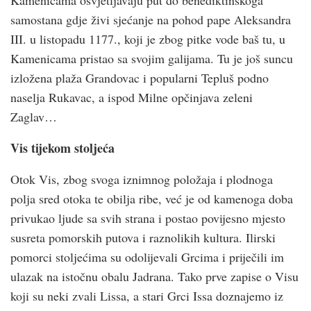
samostana gdje živi sjećanje na pohod pape Aleksandra
III. u listopadu 1177., koji je zbog pitke vode baš tu, u
Kamenicama pristao sa svojim galijama. Tu je još suncu
izložena plaža Grandovac i popularni Tepluš podno
naselja Rukavac, a ispod Milne opčinjava zeleni
Zaglav…
Vis tijekom stoljeća
Otok Vis, zbog svoga iznimnog položaja i plodnoga
polja sred otoka te obilja ribe, već je od kamenoga doba
privukao ljude sa svih strana i postao povijesno mjesto
susreta pomorskih putova i raznolikih kultura. Ilirski
pomorci stoljećima su odolijevali Grcima i priječili im
ulazak na istočnu obalu Jadrana. Tako prve zapise o Visu
koji su neki zvali Lissa, a stari Grci Issa doznajemo iz