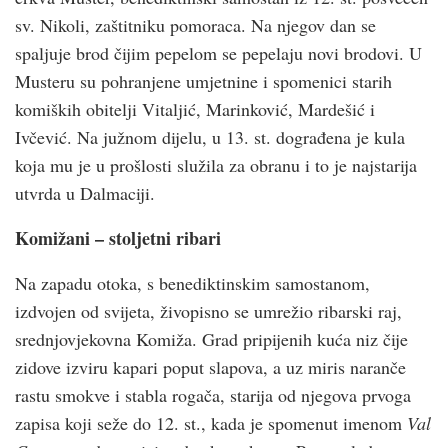
sv. Nikoli, zaštitniku pomoraca. Na njegov dan se
spaljuje brod čijim pepelom se pepelaju novi brodovi. U
Musteru su pohranjene umjetnine i spomenici starih
komiških obitelji Vitaljić, Marinković, Mardešić i
Ivčević. Na južnom dijelu, u 13. st. dograđena je kula
koja mu je u prošlosti služila za obranu i to je najstarija
utvrda u Dalmaciji.
Komižani – stoljetni ribari
Na zapadu otoka, s benediktinskim samostanom,
izdvojen od svijeta, živopisno se umrežio ribarski raj,
srednjovjekovna Komiža. Grad pripijenih kuća niz čije
zidove izviru kapari poput slapova, a uz miris naranče
rastu smokve i stabla rogača, starija od njegova prvoga
zapisa koji seže do 12. st., kada je spomenut imenom
Val