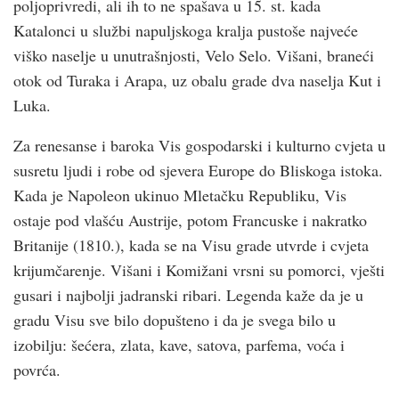
poljoprivredi, ali ih to ne spašava u 15. st. kada
Katalonci u službi napuljskoga kralja pustoše najveće
viško naselje u unutrašnjosti, Velo Selo. Višani, braneći
otok od Turaka i Arapa, uz obalu grade dva naselja Kut i
Luka.
Za renesanse i baroka Vis gospodarski i kulturno cvjeta u
susretu ljudi i robe od sjevera Europe do Bliskoga istoka.
Kada je Napoleon ukinuo Mletačku Republiku, Vis
ostaje pod vlašću Austrije, potom Francuske i nakratko
Britanije (1810.), kada se na Visu grade utvrde i cvjeta
krijumčarenje. Višani i Komižani vrsni su pomorci, vješti
gusari i najbolji jadranski ribari. Legenda kaže da je u
gradu Visu sve bilo dopušteno i da je svega bilo u
izobilju: šećera, zlata, kave, satova, parfema, voća i
povrća.