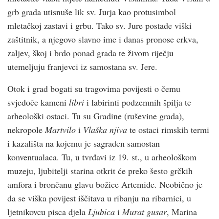
grb grada utisnuše lik sv. Jurja kao protusimbol
mletačkoj zastavi i grbu. Tako sv. Jure postade viški
zaštitnik, a njegovo slavno ime i danas pronose crkva,
zaljev, škoj i brdo ponad grada te živom riječju
utemeljuju franjevci iz samostana sv. Jere.
Otok i grad bogati su tragovima povijesti o čemu
svjedoče kameni
l
ibri
i labirinti podzemnih špilja te
arheološki ostaci. Tu su Gradine (ruševine grada),
nekropole
Martvilo
i
Vlaška njiva
te ostaci rimskih termi
i kazališta na kojemu je sagrađen samostan
konventualaca. Tu, u tvrđavi iz 19. st., u arheološkom
muzeju, ljubitelji starina otkrit će preko šesto grčkih
amfora i brončanu glavu božice Artemide. Neobično je
da se viška povijest iščitava u ribanju na ribarnici, u
ljetnikovcu pisca djela
Ljubica
i
Murat gusar
, Marina