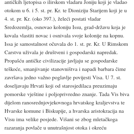
antičkih ljetopisa o ilirskom vladaru Joniju koji je vladao
otokom u 6. i 5. st. pr. Kr. te Dioniziju Starijem koji je u
4. st. pr. Kr. (oko 397.), želeći postati vladar
Sredozemlja, osnovao koloniju Issu, grad-državu koja je
kovala vlastiti novac i osnivala svoje kolonije na kopnu.
Issa je samostalnost očuvala do 1. st. pr. Kr. U Rimskom
Carstvu uživala je društveni i gospodarski napredak.
Propašću antičke civilizacije javljaju se gospodarske
teškoće, smanjivanje stanovništva i napadi barbara čime
završava jedno važno poglavlje povijesti Visa. U 7. st.
doseljavaju Hrvati koji od starosjedilaca preuzimaju
pomorske vještine i poljoprivredno znanje. Tada Vis biva
dijelom ranosrednjovjekovnoga hrvatskog kraljevstva te
Hvarske komune i Biskupije, a hvarska aristokracija na
Visu ima velike posjede. Višani se zbog mletačkoga
razaranja povlače u unutrašnjost otoka i okreću