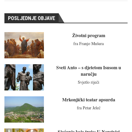
POSLJEDNJE OBJAVE
Životni program
fra Franjo Mušura
Sveti Anto – s djetetom Isusom u
naručju
Svjetlo riječi
Mrkonjićki teatar apsurda
fra Petar Jeleč
Sjećanje koje traje: U Neretvici