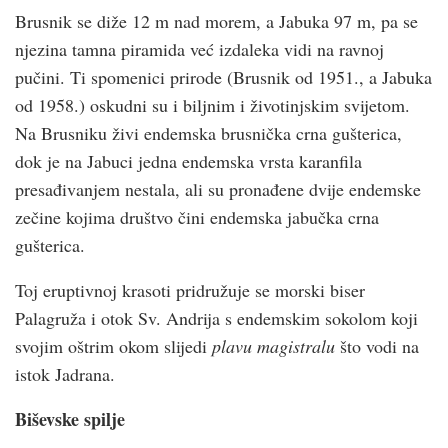
Brusnik se diže 12 m nad morem, a Jabuka 97 m, pa se
njezina tamna piramida već izdaleka vidi na ravnoj
pučini. Ti spomenici prirode (Brusnik od 1951., a Jabuka
od 1958.) oskudni su i biljnim i životinjskim svijetom.
Na Brusniku živi endemska brusnička crna gušterica,
dok je na Jabuci jedna endemska vrsta karanfila
presađivanjem nestala, ali su pronađene dvije endemske
zečine kojima društvo čini endemska jabučka crna
gušterica.
Toj eruptivnoj krasoti pridružuje se morski biser
Palagruža i otok Sv. Andrija s endemskim sokolom koji
svojim oštrim okom slijedi
plavu magistralu
što vodi na
istok Jadrana.
Biševske spilje