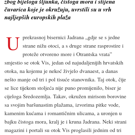
zbog bijeloga šljunka, čistoga mora i stijena
čuvarica koje je okružuju, uvrstili su u vrh
najljepših europskih plaža
U
prekrasnoj bisernici Jadrana „gdje se s jedne
strane nižu otoci, a s druge strane rasprostire i
proteže otvoreno more i Otrantska vrata”
smjestio se otok Vis, jedan od najudaljenijih hrvatskih
otoka, na kojemu je nekoć živjelo dvanaest, a danas
nešto manje od tri i pol tisuće stanovnika. Taj otok, čije
se lice tijekom stoljeća nije puno promijenilo, biser je
cijeloga Sredozemlja. Takav, okružen mirisom borovine
sa svojim baršunastim plažama, izvorima pitke vode,
kamenim kućama i romantičnim ulicama, a uronjen u
bajku čistoga mora, kralj je i kruna Jadrana. Neki strani
magazini i portali su otok Vis proglasili jednim od tri