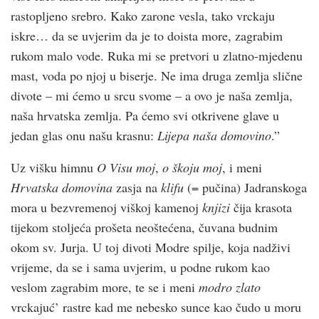
rastopljeno srebro. Kako zarone vesla, tako vrckaju
iskre… da se uvjerim da je to doista more, zagrabim
rukom malo vode. Ruka mi se pretvori u zlatno-mjedenu
mast, voda po njoj u biserje. Ne ima druga zemlja slične
divote – mi ćemo u srcu svome – a ovo je naša zemlja,
naša hrvatska zemlja. Pa ćemo svi otkrivene glave u
jedan glas onu našu krasnu:
Lijepa naša domovino
.”
Uz višku himnu
O Visu moj
,
o škoju moj
, i meni
Hrvatska domovina
zasja na
klifu
(= pučina) Jadranskoga
mora u bezvremenoj viškoj kamenoj
knjizi
čija krasota
tijekom stoljeća prošeta neoštećena, čuvana budnim
okom sv. Jurja. U toj divoti Modre spilje, koja nadživi
vrijeme, da se i sama uvjerim, u podne rukom kao
veslom zagrabim more, te se i meni
modro zlato
vrckajuć’ rastre kad me nebesko sunce kao čudo u moru