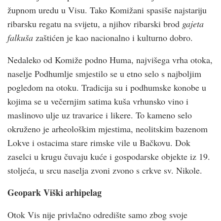
župnom uredu u Visu. Tako Komižani spasiše najstariju
ribarsku regatu na svijetu, a njihov ribarski brod
gajeta
falkuša
zaštićen je kao nacionalno i kulturno dobro.
Nedaleko od Komiže podno Huma, najvišega vrha otoka,
naselje Podhumlje smjestilo se u etno selo s najboljim
pogledom na otoku. Tradicija su i podhumske konobe u
kojima se u večernjim satima kuša vrhunsko vino i
maslinovo ulje uz travarice i likere. To kameno selo
okruženo je arheološkim mjestima, neolitskim bazenom
Lokve i ostacima stare rimske vile u Bačkovu. Dok
zaselci u krugu čuvaju kuće i gospodarske objekte iz 19.
stoljeća, u srcu naselja zvoni zvono s crkve sv. Nikole.
Geopark Viški arhipelag
Otok Vis nije privlačno odredište samo zbog svoje