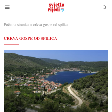
Početna stranica
»
crkva gospe od spilica
CRKVA GOSPE OD SPILICA