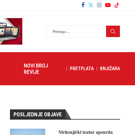
NOVI BROJ
PRETPLATA
KNJIŽARA
REVIJE
POSLJEDNJE OBJAVE
Mrkonjićki teatar apsurda