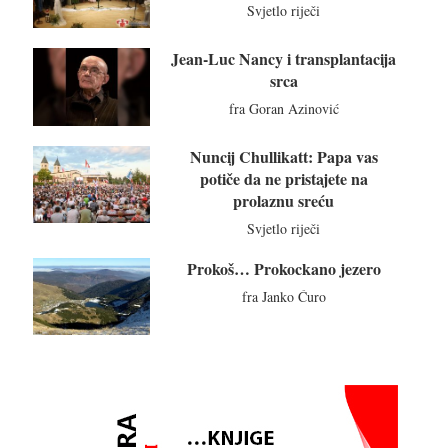
Svjetlo riječi
Jean-Luc Nancy i transplantacija
srca
fra Goran Azinović
Nuncij Chullikatt: Papa vas
potiče da ne pristajete na
prolaznu sreću
Svjetlo riječi
Prokoš… Prokockano jezero
fra Janko Ćuro