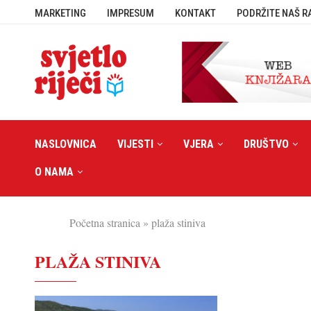
MARKETING
IMPRESUM
KONTAKT
PODRŽITE NAŠ R
NASLOVNICA
VIJESTI
VJERA
DRUŠTVO
O NAMA
Početna stranica
»
plaža stiniva
PLAŽA STINIVA