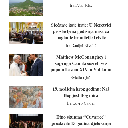
fra Petar Jeleč
Sjećanje koje traje: U Neretvici
proslavljena godišnja misa za
poginule branitelje i civile
fra Danijel Nikolić
Matthew McConaughey i
supruga Camila susreli se s
papom Lavom XIV. u Vatikanu
Svjetlo riječi
19. nedjelja kroz godinu: Naš
Bog jest Bog mira
fra Lovro Gavran
Etno skupina “Čuvarice”
proslavile 15 godina djelovanja