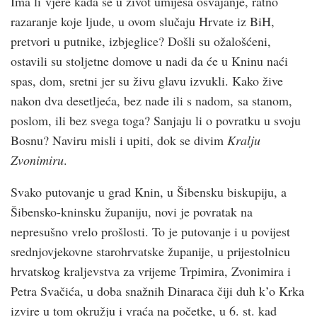
Ima li vjere kada se u život umiješa osvajanje, ratno
razaranje koje ljude, u ovom slučaju Hrvate iz BiH,
pretvori u putnike, izbjeglice? Došli su ožalošćeni,
ostavili su stoljetne domove u nadi da će u Kninu naći
spas, dom, sretni jer su živu glavu izvukli. Kako žive
nakon dva desetljeća, bez nade ili s nadom, sa stanom,
poslom, ili bez svega toga? Sanjaju li o povratku u svoju
Bosnu? Naviru misli i upiti, dok se divim
Kralju
Zvonimiru
.
Svako putovanje u grad Knin, u Šibensku biskupiju, a
Šibensko-kninsku županiju, novi je povratak na
nepresušno vrelo prošlosti. To je putovanje i u povijest
srednjovjekovne starohrvatske županije, u prijestolnicu
hrvatskog kraljevstva za vrijeme Trpimira, Zvonimira i
Petra Svačića, u doba snažnih Dinaraca čiji duh k’o Krka
izvire u tom okružju i vraća na početke, u 6. st. kad