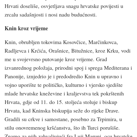
Hrvati doseliše, osvjetljava snagu hrvatske povijesti u
zrcalu sadašnjosti i nosi nadu budućnosti.
Knin kroz vrijeme
Knin, obrubljen tokovima Kosovčice, Marčinkovca,
Radljevca i Krćića, Orašnice, Bitužnice, kroz Krku, vodi
me u svojevrsno putovanje kroz vrijeme. Grad
izvanrednog položaja, prirodni spoj i sprega Mediterana i
Panonije, iznjedrio je i predodredio Knin u upravno i
vojno uporište te političko, kulturno i vjersko sjedište
mlade hrvatske kneževine i kraljevstva tek pokrštenih
Hrvata, gdje od 11. do 15. stoljeća stoluje i biskup
Hrvata, kad Kninska biskupija seže do rijeke Drave.
Gradili su crkve i samostane, posebno za Trpimira, u
stilu onovremenog kršćanstva, što ih Turci porušiše.
Znamo za njih zahvaljujući fra Luji Maruni, ocu hrvatske