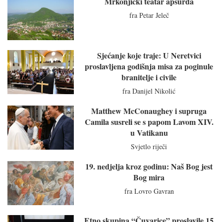
Mrkonjićki teatar apsurda
fra Petar Jeleč
Sjećanje koje traje: U Neretvici
proslavljena godišnja misa za poginule
branitelje i civile
fra Danijel Nikolić
Matthew McConaughey i supruga
Camila susreli se s papom Lavom XIV.
u Vatikanu
Svjetlo riječi
19. nedjelja kroz godinu: Naš Bog jest
Bog mira
fra Lovro Gavran
Etno skupina “Čuvarice” proslavile 15