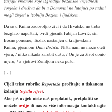
zasjaju vrednote koje izgrađuju božanske vrijednosti
čovjeka i društva da bi u Domovini ne lutajući po tuđini
mogli živjeti u izobilju Božjem i ljudskom
.
Da se u Kninu zadovoljno živi i da Hrvatsku ne treba
bezglavo napuštati, tvrdi pjesnik Fabijan Lovrić, sin
Bosne ponosne, Tuzlak nastanjen u kraljevskom
Kninu, pjesmom
Dani Božića:
Ništa nam ne može oteti
vjeru, / nitko nikada zarobit dušu, / On je za život donio
mjeru, / a vjetrovi Zemljom neka pušu.
(…)
Cijeli tekst rubrike
pročitajte u tiskanom
Reportaža
izdanju
.
Svjetla riječi
Ako još uvijek niste naš preplatnik, pretplatiti se
možete
ovdje
ili nas za više informacija kontaktirajte