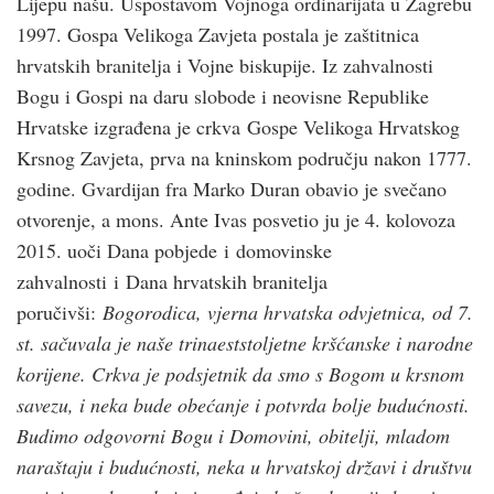
Lijepu našu. Uspostavom Vojnoga ordinarijata u Zagrebu
1997. Gospa Velikoga Zavjeta postala je zaštitnica
hrvatskih branitelja i Vojne biskupije. Iz zahvalnosti
Bogu i Gospi na daru slobode i neovisne Republike
Hrvatske izgrađena je crkva Gospe Velikoga Hrvatskog
Krsnog Zavjeta, prva na kninskom području nakon 1777.
godine. Gvardijan fra Marko Duran obavio je svečano
otvorenje, a mons. Ante Ivas posvetio ju je 4. kolovoza
2015. uoči Dana pobjede i domovinske
zahvalnosti i Dana hrvatskih branitelja
poručivši:
Bogorodica, vjerna hrvatska odvjetnica, od 7.
st. sačuvala je naše
trinaeststoljetne kršćanske i narodne
korijene. Crkva je podsjetnik da smo s
Bogom u krsnom
savezu, i neka bude obećanje i potvrda bolje budućnosti.
Budimo odgovorni Bogu i Domovini, obitelji, mladom
naraštaju i budućnosti, neka u hrvatskoj državi i društvu