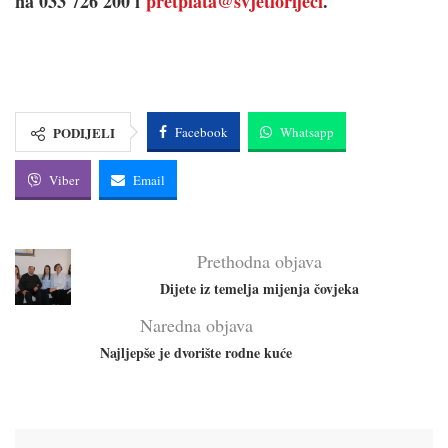
na 033 726 200 i
pretplata@svjetlorijeci
.
PODIJELI
Facebook
Whatsapp
Viber
Email
Prethodna objava
Dijete iz temelja mijenja čovjeka
Naredna objava
Najljepše je dvorište rodne kuće