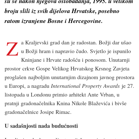
su se nakon njegova oslobađanja, 1995. u velikom
broju slili iz svih dijelova Hrvatske, posebno
ratom izranjene Bosne i Hercegovine.
Z
a Kraljevski grad dan je radostan. Božji dar ušao
u Božji hram i napravio čudo. Svjetlo je ispunilo
Kninjane i Hrvate radošću i ponosom. Unutarnji
prostor crkve Gospe Velikog Hrvatskog Krsnog Zavjeta
proglašen najboljim unutarnjim dizajnom javnog prostora
u Europi, a nagradu
International Property Awards
je 27.
listopada u Londonu primio arhitekt Ante Vrban, u
pratnji gradonačelnika Knina Nikole Blaževića i bivše
gradonačelnice Josipe Rimac.
U sadašnjosti nada budućnosti