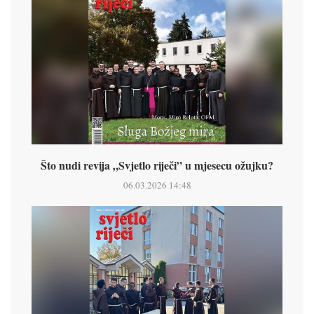
Što nudi revija „Svjetlo riječi” u mjesecu ožujku?
06.03.2026 14:48