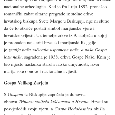
nacionalne arheologije. Kad je fra Lujo 1892. pronašao
romanički zabat oltarne pregrade iz stolne crkve
hrvatskog biskupa Svete Marije u Biskupiji, nije ni slutio
da će to otkriće postati simbol marijanske vjere i
hrvatske svijesti. Uz temelje crkve iz 9. stoljeća u kojoj
je pronađen najstariji hrvatski marijanski lik, gdje
je
zemlja naša sačuvala
uspomene
naše, a naša Gospa
lozu našu
, sagrađena je 1938. crkva Gospe Naše. Knin je
bio mjesto nastanka
starohrvatske umjetnosti, izvor
marijanske obnove i nacionalne svijesti.
Gospa Velikog Zavjeta
S
Gospom
iz Biskupije započela je duhovna
obnova
Trinaest stoljeća kršćanstva u Hrvata
. Hrvati su
posvjedočili svoju vjeru, a
Gospa Hodočasnica
obišla