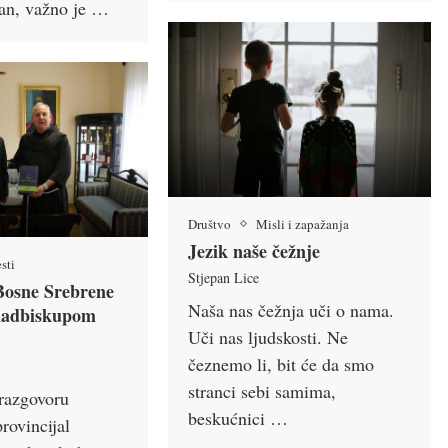
van, važno je …
Društvo
Misli i zapažanja
Jezik naše čežnje
sti
Stjepan Lice
 Bosne Srebrene
Naša nas čežnja uči o nama.
 nadbiskupom
Uči nas ljudskosti. Ne
čeznemo li, bit će da smo
stranci sebi samima,
razgovoru
beskućnici …
rovincijal