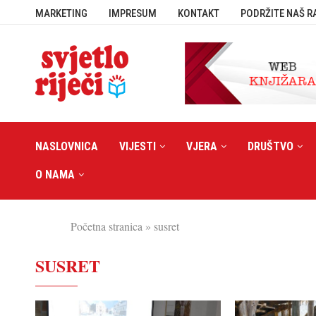
MARKETING
IMPRESUM
KONTAKT
PODRŽITE NAŠ R
NASLOVNICA
VIJESTI
VJERA
DRUŠTVO
O NAMA
Početna stranica
»
susret
SUSRET