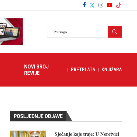
NOVI BROJ
PRETPLATA
KNJIŽARA
REVIJE
POSLJEDNJE OBJAVE
Sjećanje koje traje: U Neretvici