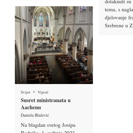
dotaknuli su 
tema, s nagl
djelovanje f
Srebrene u 
Svijet
Vijesti
Susret ministranata u
Aachenu
Daniela Blažević
Na blagdan svetog Josipa
Radnika, 1. svibnja 2023.