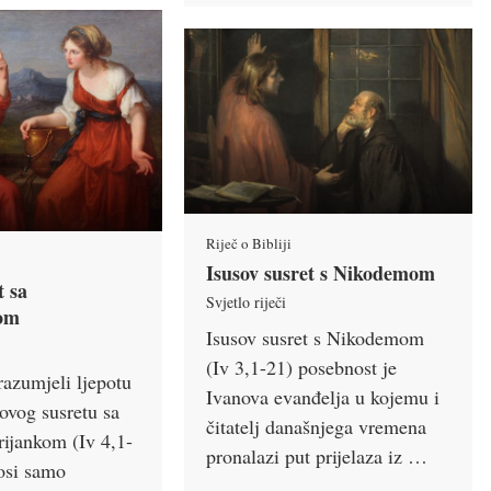
Riječ o Bibliji
Isusov susret s Nikodemom
t sa
Svjetlo riječi
om
Isusov susret s Nikodemom
(Iv 3,1-21) posebnost je
azumjeli ljepotu
Ivanova evanđelja u kojemu i
ovog susretu sa
čitatelj današnjega vremena
ijankom (Iv 4,1-
pronalazi put prijelaza iz …
osi samo