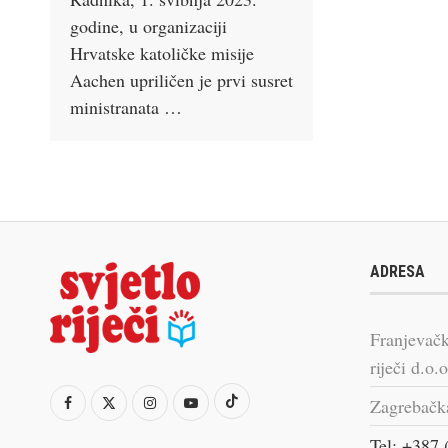
godine, u organizaciji
Hrvatske katoličke misije
Aachen upriličen je prvi susret
ministranata …
ADRESA
Franjevačk
riječi d.o.o
Zagrebačk
Tel: +387 