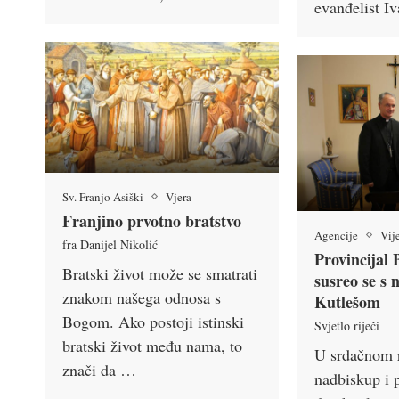
evanđelist I
Sv. Franjo Asiški
Vjera
Franjino prvotno bratstvo
Agencije
Vije
fra Danijel Nikolić
Provincijal
Bratski život može se smatrati
susreo se s
znakom našega odnosa s
Kutlešom
Bogom. Ako postoji istinski
Svjetlo riječi
bratski život među nama, to
U srdačnom 
znači da …
nadbiskup i p