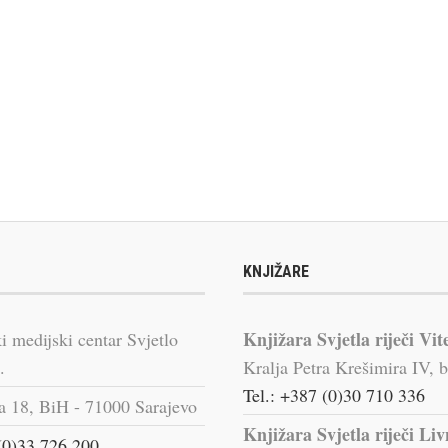
KNJIŽARE
Knjižara Svjetla riječi Vit
i medijski centar Svjetlo
.
Kralja Petra Krešimira IV, b
Tel.: +387 (0)30 710 336
a 18, BiH - 71000 Sarajevo
Knjižara Svjetla riječi Li
(0)33 726 200