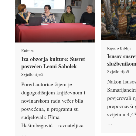
Riječ o Bibliji
Kultura
Isusov susre
Iza obzorja kulture: Susret
službeniko
posvećen Leoni Sabolek
Svjetlo riječi
Svjetlo riječi
Nakon Isusov
Pored autorice čijem je
Samarijancim
dugogodišnjem književnom i
povjerovali n
novinarskom radu večer bila
prepoznavši 
posvećena, u programu su
svijeta u 4,4
sudjelovali: Elma
…
Hašimbegović – ravnateljica
…