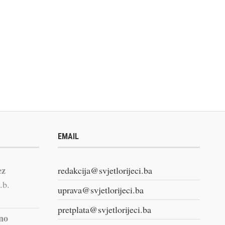
EMAIL
ez
redakcija@svjetlorijeci.ba
.b.
uprava@svjetlorijeci.ba
pretplata@svjetlorijeci.ba
vno