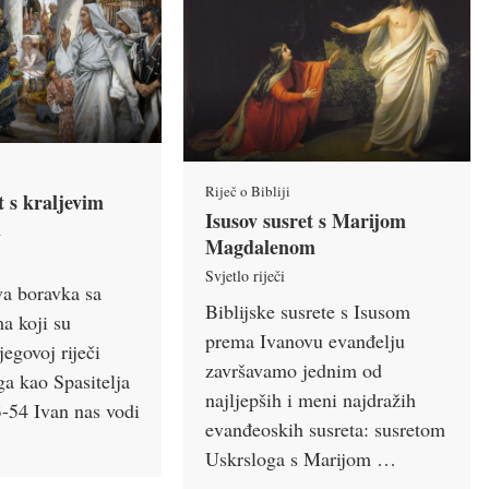
Riječ o Bibliji
t s kraljevim
Isusov susret s Marijom
m
Magdalenom
Svjetlo riječi
a boravka sa
Biblijske susrete s Isusom
a koji su
prema Ivanovu evanđelju
jegovoj riječi
završavamo jednim od
ga kao Spasitelja
najljepših i meni najdražih
3-54 Ivan nas vodi
evanđeoskih susreta: susretom
Uskrsloga s Marijom …