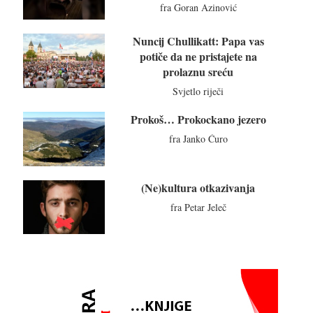
fra Goran Azinović
Nuncij Chullikatt: Papa vas
potiče da ne pristajete na
prolaznu sreću
Svjetlo riječi
Prokoš… Prokockano jezero
fra Janko Ćuro
(Ne)kultura otkazivanja
fra Petar Jeleč