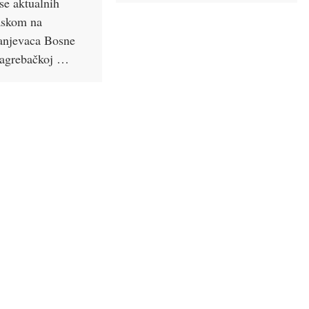
se aktualnih
askom na
ranjevaca Bosne
Zagrebačkoj …