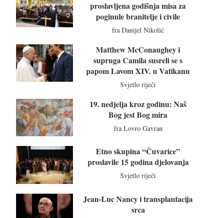
proslavljena godišnja misa za
poginule branitelje i civile
fra Danijel Nikolić
Matthew McConaughey i
supruga Camila susreli se s
papom Lavom XIV. u Vatikanu
Svjetlo riječi
19. nedjelja kroz godinu: Naš
Bog jest Bog mira
fra Lovro Gavran
Etno skupina “Čuvarice”
proslavile 15 godina djelovanja
Svjetlo riječi
Jean-Luc Nancy i transplantacija
srca