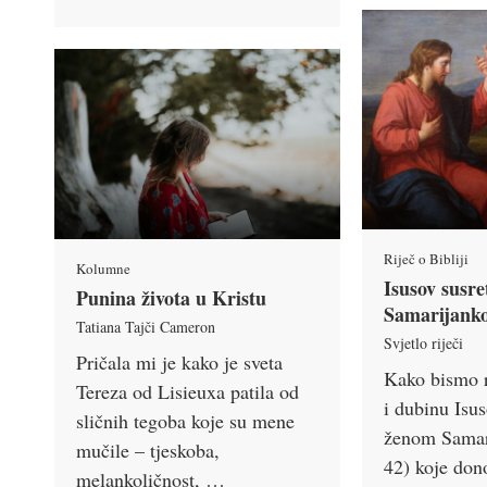
Riječ o Bibliji
Kolumne
Isusov susre
Punina života u Kristu
Samarijank
Tatiana Tajči Cameron
Svjetlo riječi
Pričala mi je kako je sveta
Kako bismo r
Tereza od Lisieuxa patila od
i dubinu Isus
sličnih tegoba koje su mene
ženom Samar
mučile – tjeskoba,
42) koje don
melankoličnost, …