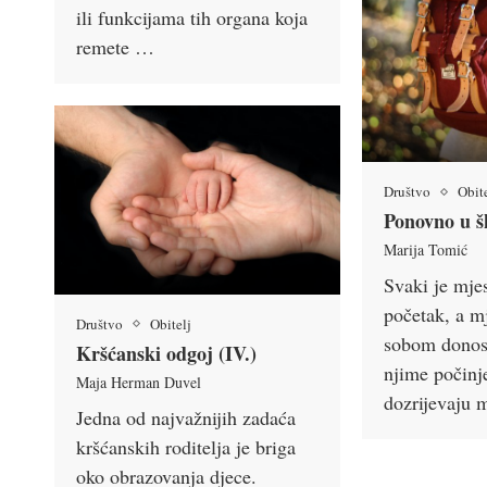
ili funkcijama tih organa koja
remete …
Društvo
Obit
Ponovno u š
Marija Tomić
Svaki je mje
početak, a m
Društvo
Obitelj
sobom donosi
Kršćanski odgoj (IV.)
njime počinje
Maja Herman Duvel
dozrijevaju
Jedna od najvažnijih zadaća
kršćanskih roditelja je briga
oko obrazovanja djece.