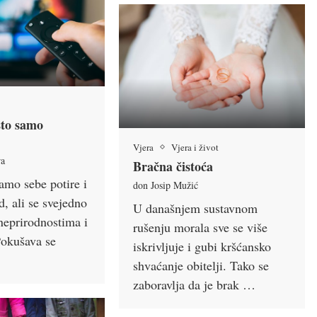
sto samo
Vjera
Vjera i život
ra
Bračna čistoća
amo sebe potire i
don Josip Mužić
d, ali se svejedno
U današnjem sustavnom
neprirodnostima i
rušenju morala sve se više
Pokušava se
iskrivljuje i gubi kršćansko
shvaćanje obitelji. Tako se
zaboravlja da je brak …