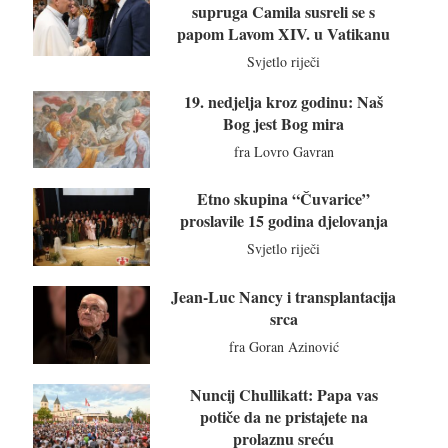
supruga Camila susreli se s
papom Lavom XIV. u Vatikanu
Svjetlo riječi
19. nedjelja kroz godinu: Naš
Bog jest Bog mira
fra Lovro Gavran
Etno skupina “Čuvarice”
proslavile 15 godina djelovanja
Svjetlo riječi
Jean-Luc Nancy i transplantacija
srca
fra Goran Azinović
Nuncij Chullikatt: Papa vas
potiče da ne pristajete na
prolaznu sreću