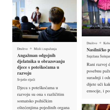
Društvo
Kol
Društvo
Misli i zapažanja
Nasilničko 
Angažman odgojnih
Snježana Šušnja
djelatnika u obrazovanju
Rani razvoj 
djece s poteškoćama u
posebnu pažn
razvoju
suradnji i o
Svjetlo riječi
dijete uči ka
Djeca s poteškoćama u
emocije, i p
razvoju su ona s različitim
somatsko psihičkim
oštećenjima pojedinih organa