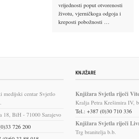
vrijednosti poput otvorenosti
životu, vjerničkoga odgoja i
kreposti pobožnosti …
KNJIŽARE
Knjižara Svjetla riječi Vit
i medijski centar Svjetlo
.
Kralja Petra Krešimira IV, b
Tel.: +387 (0)30 710 336
a 18, BiH - 71000 Sarajevo
Knjižara Svjetla riječi Li
(0)33 726 200
Trg branitelja b.b.
 (0)60 33 88 018