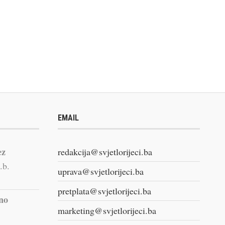
EMAIL
ez
redakcija@svjetlorijeci.ba
.b.
uprava@svjetlorijeci.ba
pretplata@svjetlorijeci.ba
vno
marketing@svjetlorijeci.ba