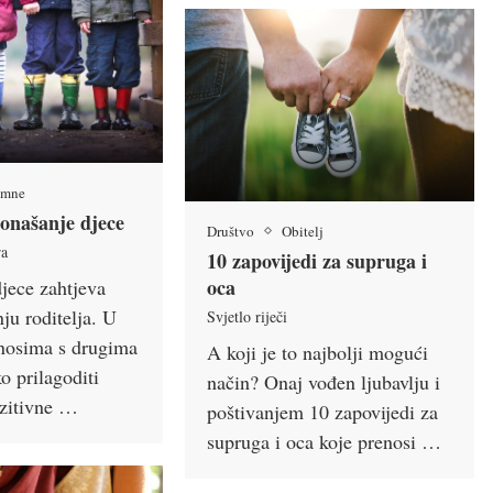
umne
ponašanje djece
Društvo
Obitelj
ra
10 zapovijedi za supruga i
oca
djece zahtjeva
ju roditelja. U
Svjetlo riječi
dnosima s drugima
A koji je to najbolji mogući
ko prilagoditi
način? Onaj vođen ljubavlju i
ozitivne …
poštivanjem 10 zapovijedi za
supruga i oca koje prenosi …