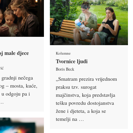
oj male djece
Kolumne
Tvornice ljudi
vić
Boris Beck
 gradnji nečega
„Smatram prezira vrijednom
og – mosta, kuće,
praksu tzv. surogat
i u odgoju pa i
majčinstva, koja predstavlja
 …
tešku povredu dostojanstva
žene i djeteta, a koja se
temelji na …