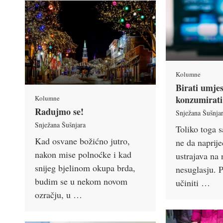
Kolumne
Birati umje
konzumirati
Kolumne
Radujmo se!
Snježana Šušnja
Snježana Šušnjara
Toliko toga s
Kad osvane božićno jutro,
ne da naprije
nakon mise polnoćke i kad
ustrajava na 
snijeg bjelinom okupa brda,
nesuglasju. 
budim se u nekom novom
učiniti …
ozračju, u …