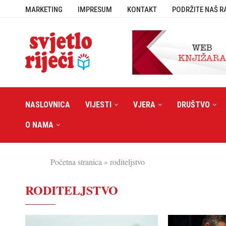
MARKETING
IMPRESUM
KONTAKT
PODRŽITE NAŠ R
NASLOVNICA
VIJESTI
VJERA
DRUŠTVO
O NAMA
Početna stranica
»
roditeljstvo
RODITELJSTVO