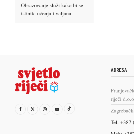
Obrazovanje služi kako bi se
istinita učenja i valjana …
ADRESA
Franjevačk
riječi d.o.o
Zagrebačk
Tel: +387 
Mob: +387