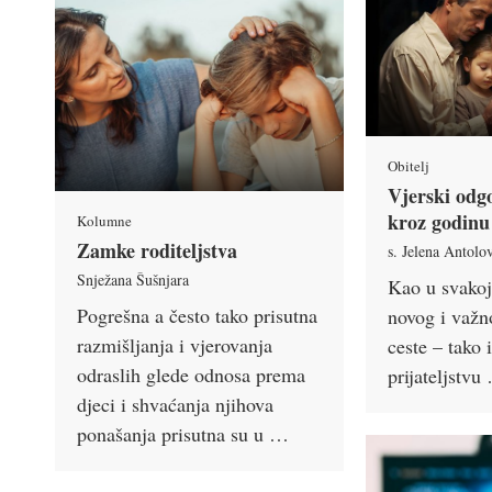
Obitelj
Vjerski odg
kroz godinu
Kolumne
Zamke roditeljstva
s. Jelena Antolo
Snježana Šušnjara
Kao u svakoj
Pogrešna a često tako prisutna
novog i važn
razmišljanja i vjerovanja
ceste – tako 
odraslih glede odnosa prema
prijateljstvu
djeci i shvaćanja njihova
ponašanja prisutna su u …