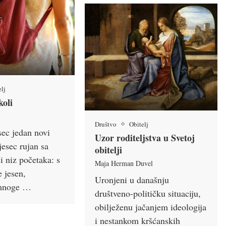
elj
koli
Društvo
Obitelj
sec jedan novi
Uzor roditeljstva u Svetoj
jesec rujan sa
obitelji
 niz početaka: s
Maja Herman Duvel
 jesen,
Uronjeni u današnju
 mnoge …
društveno-političku situaciju,
obilježenu jačanjem ideologija
i nestankom kršćanskih