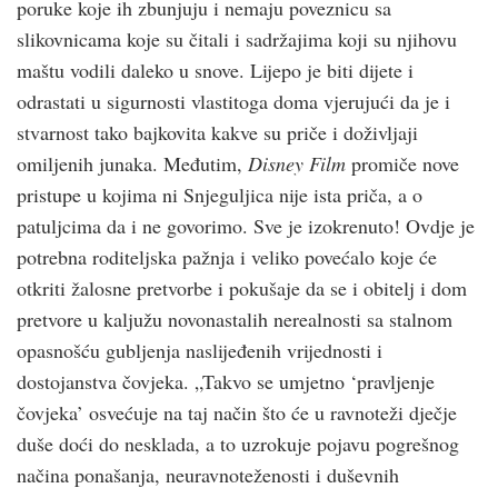
poruke koje ih zbunjuju i nemaju poveznicu sa
slikovnicama koje su čitali i sadržajima koji su njihovu
maštu vodili daleko u snove. Lijepo je biti dijete i
odrastati u sigurnosti vlastitoga doma vjerujući da je i
stvarnost tako bajkovita kakve su priče i doživljaji
omiljenih junaka. Međutim,
Disney Film
promiče nove
pristupe u kojima ni Snjeguljica nije ista priča, a o
patuljcima da i ne govorimo. Sve je izokrenuto! Ovdje je
potrebna roditeljska pažnja i veliko povećalo koje će
otkriti žalosne pretvorbe i pokušaje da se i obitelj i dom
pretvore u kaljužu novonastalih nerealnosti sa stalnom
opasnošću gubljenja naslijeđenih vrijednosti i
dostojanstva čovjeka. „Takvo se umjetno ‘pravljenje
čovjeka’ osvećuje na taj način što će u ravnoteži dječje
duše doći do nesklada, a to uzrokuje pojavu pogrešnog
načina ponašanja, neuravnoteženosti i duševnih