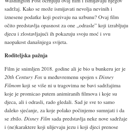
Washington Post ocrnjuju ovaj film i ismijavaju njegov
sadržaj. Kako se može ismijavati nevolja nevinih i
iznesene podatke koji pozivaju na uzbunu? Ovaj film
očito predstavlja opasnost za one „odrasle” koji izrabljuju
djecu i zlostavljajući ih pokazuju svoju moć i svu
naopakost današnjega svijeta.
Roditeljska pažnja
Film je snimljen 2018. godine ali je bio u bunkeru jer je
20th Century Fox
u međuvremenu spojen s
Disney
Filmom
koji se više ni u tragovima ne bavi sadržajima
koje je promicao putem animiranih filmova i koje su
djeca, ali i odrasli, rado gledali. Sad je sve to samo
daleko sjećanje, za koje polako počinjemo sumnjati i da
se zbilo.
Disney Film
sada predstavlja neke nove sadržaje
i (ne)karaktere koji ulijevaju jezu i koji djeci prenose