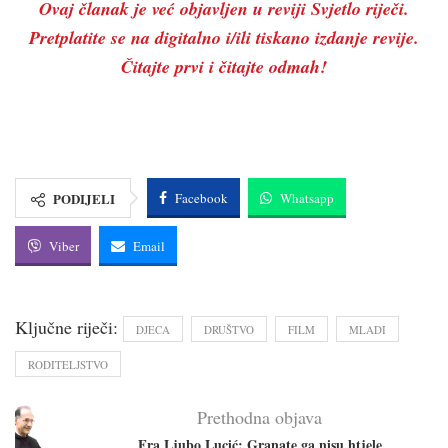
Ovaj članak je već objavljen u reviji Svjetlo riječi.
Pretplatite se na digitalno i/ili tiskano izdanje revije.
Čitajte prvi i čitajte odmah!
PODIJELI
Facebook
Whatsapp
Viber
Email
Ključne riječi:
DJECA
DRUŠTVO
FILM
MLADI
RODITELJSTVO
Prethodna objava
Fra Ljubo Lucić: Granate ga nisu htjele