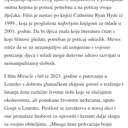
onima kojima je pomoć potrebna a na poticaj ovoga
dječaka. Film je nastao po knjizi Catherine Ryan Hyde iz
1999., koja je proglašena najboljom knjigom za mlade u
2001. godini. Da bi djeca znala koju literaturu čitati i
koje filmove gledati, potreban je poticaj odraslih. Meves
ističe da se uz nezamjetljvo ali usmjereno i svjesno
poticanje djeca i mladi mogu duševno zdravo razvijati u
nemanipuliranoj slobodi.
I film
Miracle club
iz 2023. godine o putovanju u
Lourdes s dobrom glumačkom ekipom govori o traženju i
lutanju žena različite životne dobi koje se slučajnim
okolnostima, ali ponukane životnim nedaćama, upute
Gospi u Lourdes. Prošlost se razotkriva u novoj slici i
one pronalaze hrabrost za oprostiti i krenuti dalje skupa
sa svojim obiteljima. „Mnoge žene prihvaćaju bojni