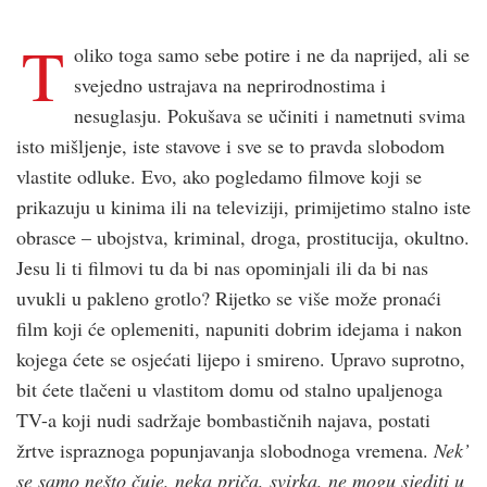
T
oliko toga samo sebe potire i ne da naprijed, ali se
svejedno ustrajava na neprirodnostima i
nesuglasju. Pokušava se učiniti i nametnuti svima
isto mišljenje, iste stavove i sve se to pravda slobodom
vlastite odluke. Evo, ako pogledamo filmove koji se
prikazuju u kinima ili na televiziji, primijetimo stalno iste
obrasce – ubojstva, kriminal, droga, prostitucija, okultno.
Jesu li ti filmovi tu da bi nas opominjali ili da bi nas
uvukli u pakleno grotlo? Rijetko se više može pronaći
film koji će oplemeniti, napuniti dobrim idejama i nakon
kojega ćete se osjećati lijepo i smireno. Upravo suprotno,
bit ćete tlačeni u vlastitom domu od stalno upaljenoga
TV-a koji nudi sadržaje bombastičnih najava, postati
žrtve ispraznoga popunjavanja slobodnoga vremena.
Nek’
se samo nešto čuje, neka priča, svirka, ne mogu sjediti u