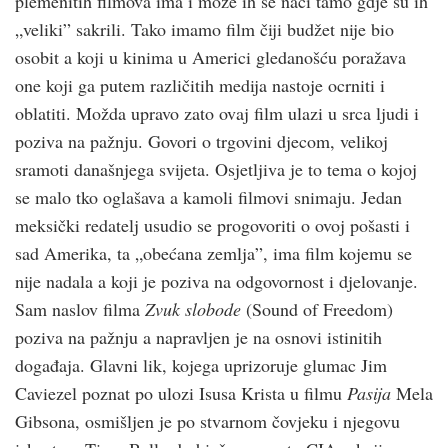
plemenitih filmova ima i može ih se naći tamo gdje su ih
„veliki” sakrili. Tako imamo film čiji budžet nije bio
osobit a koji u kinima u Americi gledanošću poražava
one koji ga putem različitih medija nastoje ocrniti i
oblatiti. Možda upravo zato ovaj film ulazi u srca ljudi i
poziva na pažnju. Govori o trgovini djecom, velikoj
sramoti današnjega svijeta. Osjetljiva je to tema o kojoj
se malo tko oglašava a kamoli filmovi snimaju. Jedan
meksički redatelj usudio se progovoriti o ovoj pošasti i
sad Amerika, ta „obećana zemlja”, ima film kojemu se
nije nadala a koji je poziva na odgovornost i djelovanje.
Sam naslov filma
Zvuk slobode
(Sound of Freedom)
poziva na pažnju a napravljen je na osnovi istinitih
događaja. Glavni lik, kojega uprizoruje glumac Jim
Caviezel poznat po ulozi Isusa Krista u filmu
Pasija
Mela
Gibsona, osmišljen je po stvarnom čovjeku i njegovu