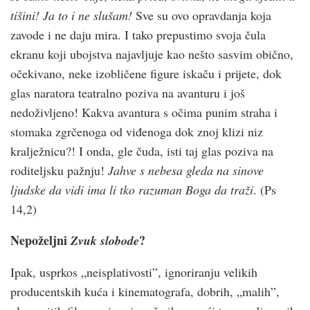
tišini! Ja to i ne slušam!
Sve su ovo opravdanja koja
zavode i ne daju mira. I tako prepustimo svoja čula
ekranu koji ubojstva najavljuje kao nešto sasvim obično,
očekivano, neke izobličene figure iskaču i prijete, dok
glas naratora teatralno poziva na avanturu i još
nedoživljeno! Kakva avantura s očima punim straha i
stomaka zgrčenoga od viđenoga dok znoj klizi niz
kralježnicu?! I onda, gle čuda, isti taj glas poziva na
roditeljsku pažnju!
Jahve s nebesa gleda na sinove
ljudske da vidi ima li tko razuman Boga da traži
. (Ps
14,2)
Nepoželjni
?
Zvuk slobode
Ipak, usprkos „neisplativosti”, ignoriranju velikih
producentskih kuća i kinematografa, dobrih, „malih”,