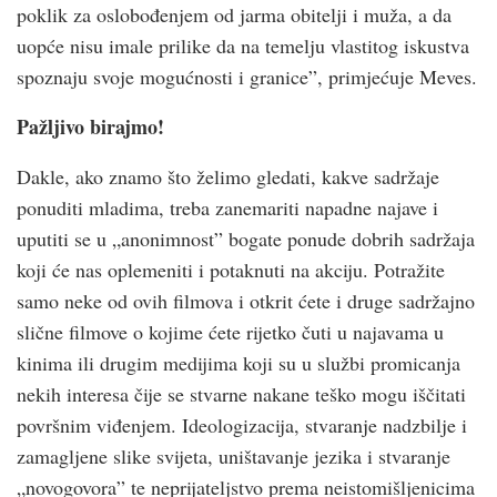
poklik za oslobođenjem od jarma obitelji i muža, a da
uopće nisu imale prilike da na temelju vlastitog iskustva
spoznaju svoje mogućnosti i granice”, primjećuje Meves.
Pažljivo birajmo!
Dakle, ako znamo što želimo gledati, kakve sadržaje
ponuditi mladima, treba zanemariti napadne najave i
uputiti se u „anonimnost” bogate ponude dobrih sadržaja
koji će nas oplemeniti i potaknuti na akciju. Potražite
samo neke od ovih filmova i otkrit ćete i druge sadržajno
slične filmove o kojime ćete rijetko čuti u najavama u
kinima ili drugim medijima koji su u službi promicanja
nekih interesa čije se stvarne nakane teško mogu iščitati
površnim viđenjem. Ideologizacija, stvaranje nadzbilje i
zamagljene slike svijeta, uništavanje jezika i stvaranje
„novogovora” te neprijateljstvo prema neistomišljenicima