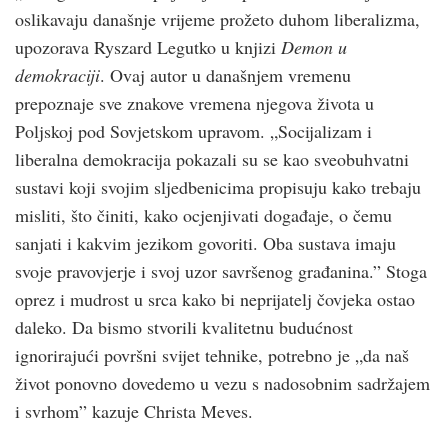
oslikavaju današnje vrijeme prožeto duhom liberalizma,
upozorava Ryszard Legutko u knjizi
Demon u
demokraciji
. Ovaj autor u današnjem vremenu
prepoznaje sve znakove vremena njegova života u
Poljskoj pod Sovjetskom upravom. „Socijalizam i
liberalna demokracija pokazali su se kao sveobuhvatni
sustavi koji svojim sljedbenicima propisuju kako trebaju
misliti, što činiti, kako ocjenjivati događaje, o čemu
sanjati i kakvim jezikom govoriti. Oba sustava imaju
svoje pravovjerje i svoj uzor savršenog građanina.” Stoga
oprez i mudrost u srca kako bi neprijatelj čovjeka ostao
daleko. Da bismo stvorili kvalitetnu budućnost
ignorirajući površni svijet tehnike, potrebno je „da naš
život ponovno dovedemo u vezu s nadosobnim sadržajem
i svrhom” kazuje Christa Meves.