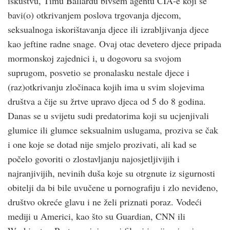
iskustvu, Timu Ballardu bivšem agentu CIA-e koji se
bavi(o) otkrivanjem poslova trgovanja djecom,
seksualnoga iskorištavanja djece ili izrabljivanja djece
kao jeftine radne snage. Ovaj otac devetero djece pripada
mormonskoj zajednici i, u dogovoru sa svojom
suprugom, posvetio se pronalasku nestale djece i
(raz)otkrivanju zločinaca kojih ima u svim slojevima
društva a čije su žrtve upravo djeca od 5 do 8 godina.
Danas se u svijetu sudi predatorima koji su ucjenjivali
glumice ili glumce seksualnim uslugama, proziva se čak
i one koje se dotad nije smjelo prozivati, ali kad se
počelo govoriti o zlostavljanju najosjetljivijih i
najranjivijih, nevinih duša koje su otrgnute iz sigurnosti
obitelji da bi bile uvučene u pornografiju i zlo neviđeno,
društvo okreće glavu i ne želi priznati poraz. Vodeći
mediji u Americi, kao što su Guardian, CNN ili