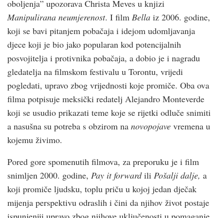
oboljenja” upozorava Christa Meves u knjizi
Manipulirana neumjerenost
. I film
Bella
iz 2006. godine,
koji se bavi pitanjem pobačaja i idejom udomljavanja
djece koji je bio jako popularan kod potencijalnih
posvojitelja i protivnika pobačaja, a dobio je i nagradu
gledatelja na filmskom festivalu u Torontu, vrijedi
pogledati, upravo zbog vrijednosti koje promiče. Oba ova
filma potpisuje meksički redatelj Alejandro Monteverde
koji se usudio prikazati teme koje se rijetki odluče snimiti
a nasušna su potreba s obzirom na
novopojave
vremena u
kojemu živimo.
Pored gore spomenutih filmova, za preporuku je i film
snimljen 2000. godine,
Pay it forward
ili
Pošalji dalje,
a
koji promiče ljudsku, toplu priču u kojoj jedan dječak
mijenja perspektivu odraslih i čini da njihov život postaje
ispunjeniji upravo zbog njihove uključenosti u pomaganje