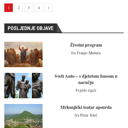
2
3
4
1
POSLJEDNJE OBJAVE
Životni program
fra Franjo Mušura
Sveti Anto – s djetetom Isusom u
naručju
Svjetlo riječi
Mrkonjićki teatar apsurda
fra Petar Jeleč