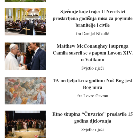
Sjećanje koje traje: U Neretvici
proslavljena godišnja misa za poginule
branitelje i civile
fra Danijel Nikolić
Matthew McConaughey i supruga
Camila susreli se s papom Lavom XIV.
u Vatikanu
Svjetlo riječi
19. nedjelja kroz godinu: Naš Bog jest
Bog mira
fra Lovro Gavran
Etno skupina “Čuvarice” proslavile 15
godina djelovanja
Svjetlo riječi