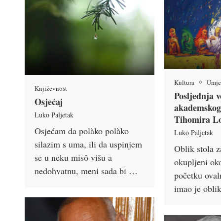
Kultura
Umje
Književnost
Posljednja v
Osjećaj
akademskoga
Luko Paljetak
Tihomira L
Osjećam da polàko polàko
Luko Paljetak
silazim s uma, ili da uspinjem
Oblik stola z
se u neku misô višu a
okupljeni oko
nedohvatnu, meni sada bi …
početku ovaln
imao je obli