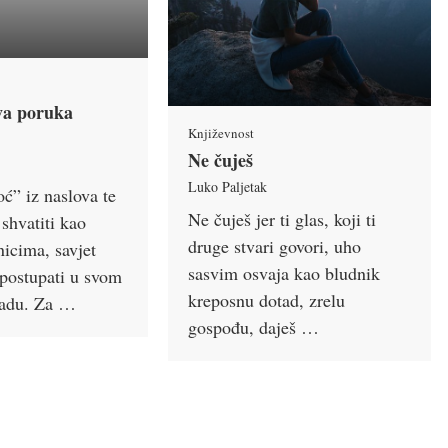
va poruka
Književnost
Ne čuješ
Luko Paljetak
” iz naslova te
Ne čuješ jer ti glas, koji ti
shvatiti kao
druge stvari govori, uho
nicima, savjet
sasvim osvaja kao bludnik
 postupati u svom
kreposnu dotad, zrelu
radu. Za …
gospođu, daješ …