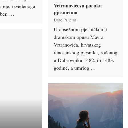
Vetranovićeva poruka
reje, izvedenoga
pjesnicima
Eber, …
Luko Paljetak
U opsežnom pjesničkom i
dramskom opusu Mavra
Vetranovića, hrvatskog
renesansnog pjesnika, rođenog
u Dubrovniku 1482. ili 1483.
godine, a umrlog …