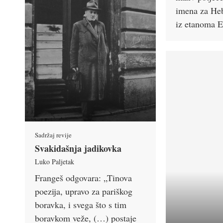
imena za Heb
iz etanoma 
Sadržaj revije
Svakidašnja jadikovka
Luko Paljetak
Frangeš odgovara: „Tinova
poezija, upravo za pariškog
boravka, i svega što s tim
boravkom veže, (…) postaje