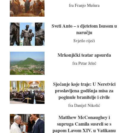
fra Franjo Mušura
Sveti Anto – s djetetom Isusom u
naručju
Svjetlo riječi
Mrkonjićki teatar apsurda
fra Petar Jeleč
Sjećanje koje traje: U Neretvici
proslavljena godišnja misa za
poginule branitelje i civile
fra Danijel Nikolić
Matthew McConaughey i
supruga Camila susreli se s
papom Lavom XIV. u Vatikanu