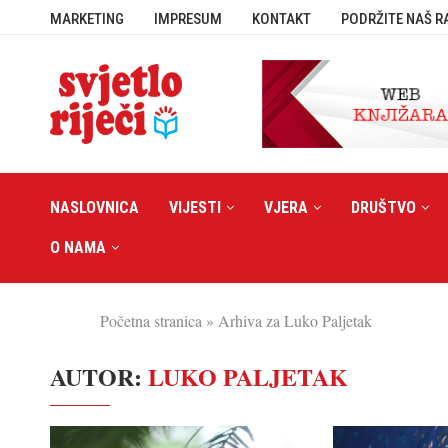
MARKETING
IMPRESUM
KONTAKT
PODRŽITE NAŠ R
NASLOVNICA
VIJESTI
VJERA
DRUŠTVO
O NAMA
Početna stranica
»
Arhiva za Luko Paljetak
AUTOR:
LUKO PALJETAK