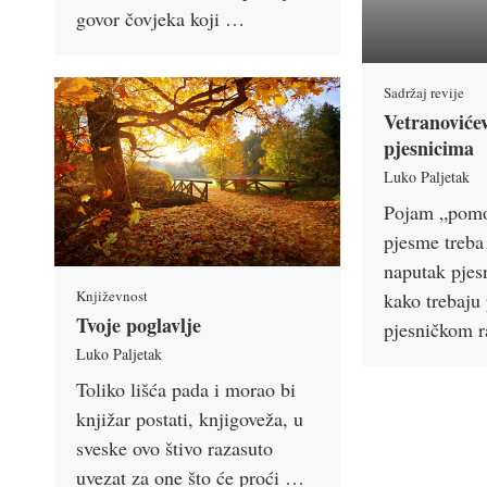
govor čovjeka koji …
Sadržaj revije
Vetranoviće
pjesnicima
Luko Paljetak
Pojam „pomoć
pjesme treba 
naputak pjes
Književnost
kako trebaju
Tvoje poglavlje
pjesničkom 
Luko Paljetak
Toliko lišća pada i morao bi
knjižar postati, knjigoveža, u
sveske ovo štivo razasuto
uvezat za one što će proći …