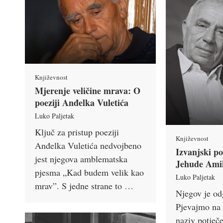
Književnost
Mjerenje veličine mrava: O
poeziji Anđelka Vuletića
Luko Paljetak
Ključ za pristup poeziji
Književnost
Anđelka Vuletića nedvojbeno
Izvanjski po
jest njegova amblematska
Jehude Ami
pjesma „Kad budem velik kao
Luko Paljetak
mrav”. S jedne strane to …
Njegov je od
Pjevajmo na i
naziv potječ