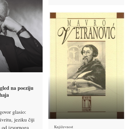
gled na poeziju
haja
govor glasio:
vritu, jeziku čiji
e od izvornoga
Književnost