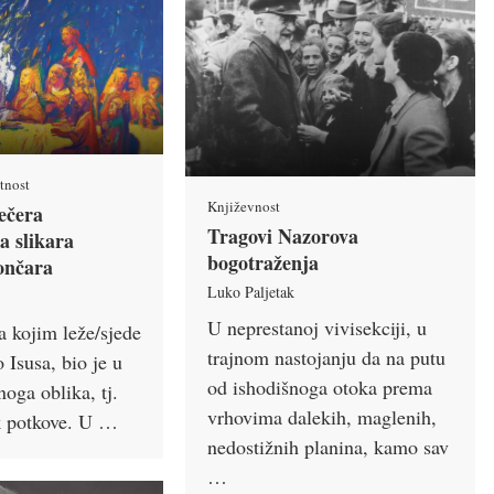
tnost
Književnost
ečera
Tragovi Nazorova
 slikara
bogotraženja
ončara
Luko Paljetak
U neprestanoj vivisekciji, u
a kojim leže/sjede
trajnom nastojanju da na putu
 Isusa, bio je u
od ishodišnoga otoka prema
oga oblika, tj.
vrhovima dalekih, maglenih,
k potkove. U …
nedostižnih planina, kamo sav
…