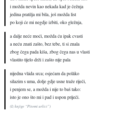
i možda nevin kao nekada kad je čežnja
jedina pratilja mi bila, još možda list
po koji će mi negdje izbiti, oko gležnja,
a dalje neće moći, možda ću ipak cvasti
a neću znati zašto, bez tebe, ti si znala
zbog čega pada kiša, zbog čega nas u vlasti
vlastito tijelo drži i zašto nije pala
nijedna vláda srca; osjećam da polàko
silazim s uma, dolje gdje usne traže riječi,
i penjem se, a možda i nije to baš tako:
isto je ono što mi i pad i uspon priječi.
(Iz knjige “Pitomi urlici”)