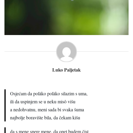
Luko Paljetak
Osjećam da polàko polàko silazim s uma,
ili da uspinjem se u neku misô višu
a nedohvatnu, meni sada bi svaka šuma
najbolje boravište bila, da čekam kišu
da s mene spere mene, da opet budem čist