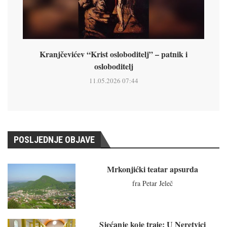
Kranjčevićev “Krist osloboditelj” – patnik i
osloboditelj
11.05.2026 07:44
POSLJEDNJE OBJAVE
Mrkonjićki teatar apsurda
fra Petar Jeleč
Sjećanje koje traje: U Neretvici