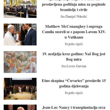
proslavljena godišnja misa za poginule
branitelje i civile
fra Danijel Nikolić
Matthew McConaughey i supruga
Camila susreli se s papom Lavom XIV.
u Vatikanu
Svjetlo riječi
19. nedjelja kroz godinu: Naš Bog jest
Bog mira
fra Lovro Gavran
Etno skupina “Čuvarice” proslavile 15
godina djelovanja
Svjetlo riječi
Jean-Luc Nancy i transplantacija srca