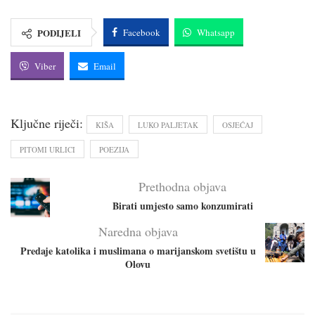
PODIJELI
Facebook
Whatsapp
Viber
Email
Ključne riječi:
KIŠA
LUKO PALJETAK
OSJEĆAJ
PITOMI URLICI
POEZIJA
Prethodna objava
Birati umjesto samo konzumirati
Naredna objava
Predaje katolika i muslimana o marijanskom svetištu u
Olovu