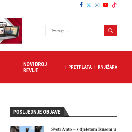
NOVI BROJ
PRETPLATA
KNJIŽARA
REVIJE
POSLJEDNJE OBJAVE
Sveti Anto – s djetetom Isusom u