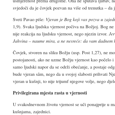
usmjerenost prema drugome. Ona ne sputava ljubav, neg
svjedoči da je čovjek pozvan na više od trenutka – da 
Sveti Pavao piše:
Vjeran je Bog koji vas pozva u zajed
1,9). Svaka ljudska vjernost počiva na Božjoj. Bog ne 
nije reakcija na ljudsku vjernost, nego njezin izvor.
Jer
Jahvina – naume mira, a ne nesreće: da vam dadnem 
Čovjek, stvoren na sliku Božju (usp. Post 1,27), ne mož
postojanosti, ako ne uzme Božju vjernost kao počelo i m
samo ljudski napor da se održi obećanje, a postaje od
bude vjeran sâm, nego da u svojoj slabosti prihvati Nj
vjeran u kušnji, to nije trijumf njegove volje, nego dje
Privilegirana mjesta rasta u vjernosti
U svakodnevnom životu vjernost se uči ponajprije u mal
kušnjama, zajednici.