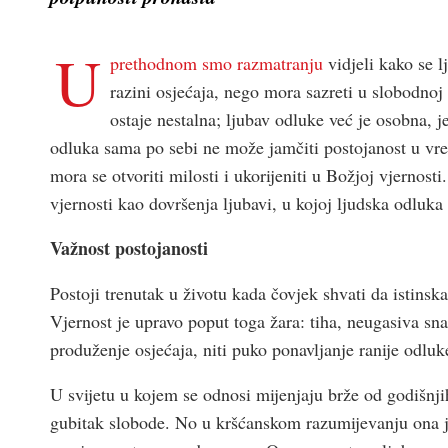
U
prethodnom smo razmatranju
vidjeli kako se l
razini osjećaja, nego mora sazreti u slobodnoj
ostaje nestalna; ljubav odluke već je osobna, j
odluka sama po sebi ne može jamčiti postojanost u vrem
mora se otvoriti milosti i ukorijeniti u Božjoj vjernos
vjernosti kao dovršenja ljubavi, u kojoj ljudska odluk
Važnost postojanosti
Postoji trenutak u životu kada čovjek shvati da istinska
Vjernost je upravo poput toga žara: tiha, neugasiva sna
produženje osjećaja, niti puko ponavljanje ranije odluk
U svijetu u kojem se odnosi mijenjaju brže od godišnjih
gubitak slobode. No u kršćanskom razumijevanju ona je