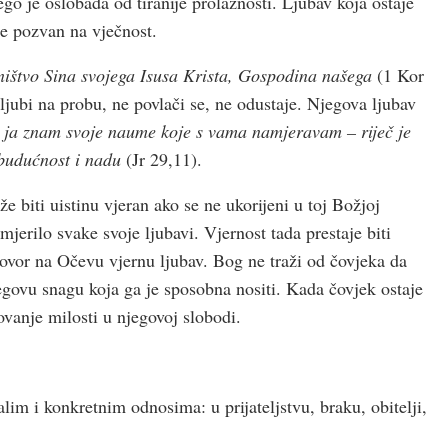
o je oslobađa od tiranije prolaznosti. Ljubav koja ostaje
je pozvan na vječnost.
ništvo Sina svojega Isusa Krista, Gospodina našega
(1 Kor
ljubi na probu, ne povlači se, ne odustaje. Njegova ljubav
 ja znam svoje naume koje s vama namjeravam – riječ je
budućnost i nadu
(Jr 29,11).
e biti uistinu vjeran ako se ne ukorijeni u toj Božjoj
jerilo svake svoje ljubavi. Vjernost tada prestaje biti
govor na Očevu vjernu ljubav. Bog ne traži od čovjeka da
egovu snagu koja ga je sposobna nositi. Kada čovjek ostaje
lovanje milosti u njegovoj slobodi.
im i konkretnim odnosima: u prijateljstvu, braku, obitelji,