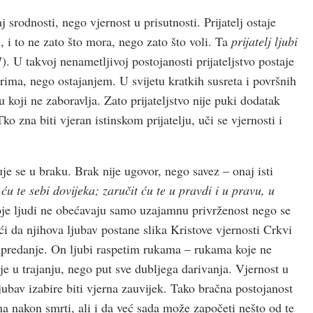
j srodnosti, nego vjernost u prisutnosti. Prijatelj ostaje
, i to ne zato što mora, nego zato što voli. Ta
prijatelj ljubi
). U takvoj nenametljivoj postojanosti prijateljstvo postaje
orima, nego ostajanjem. U svijetu kratkih susreta i površnih
 koji ne zaboravlja. Zato prijateljstvo nije puki dodatak
o zna biti vjeran istinskom prijatelju, uči se vjernosti i
je se u braku. Brak nije ugovor, nego savez – onaj isti
 ću te sebi dovijeka; zaručit ću te u pravdi i u pravu, u
e ljudi ne obećavaju samo uzajamnu privrženost nego se
i da njihova ljubav postane slika Kristove vjernosti Crkvi
o predanje. On ljubi raspetim rukama – rukama koje ne
e u trajanju, nego put sve dubljega darivanja. Vjernost u
jubav izabire biti vjerna zauvijek. Tako bračna postojanost
a nakon smrti, ali i da već sada može započeti nešto od te