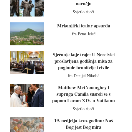
naručju
Svjetlo riječi
Mrkonjićki teatar apsurda
fra Petar Jeleč
Sjećanje koje traje: U Neretvici
proslavljena godišnja misa za
poginule branitelje i civile
fra Danijel Nikolić
Matthew McConaughey i
supruga Camila susreli se s
papom Lavom XIV. u Vatikanu
Svjetlo riječi
19. nedjelja kroz godinu: Naš
Bog jest Bog mira