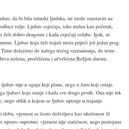
jubav, da bi bila istinski ljudska, ne može zaustaviti na
 odluci volje. Ljubav osjećaja, iako nužna kao početak,
er želi dobro drugome i kada osjećaji oslabe. Ipak, ni
enu. Ljubav koja želi trajati mora prijeći još jedan prag:
ti. Time dolazimo do našega trećeg razmatranja, do teme
a biva nošena, pročišćena i učvršćena Božjim darom.
 ljubav nije u ognju koji plane, nego u žaru koji ostaje.
ga ljubavi koja ostaje i kada sve drugo prođe. Ona nije tek
e, nego oblik u kojem se ljubav upisuje u trajanje.
 doba, vjernost se često doživljava kao ukočenost ili
 upravo suprotno: vjernost nije statičnost, nego postojana