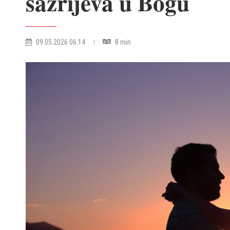
sazrijeva u Bogu
09.05.2026 06:14
8 min