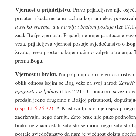
Vjernost u prijateljstvu.
Pravo prijateljstvo nije osjeća
prisutan i kada nestanu razlozi koji su nekoć povezivali
u svako vrijeme, a u nevolji i bratom postaje
(Izr 17,17
znak Božje vjernosti. Prijatelj ne mijenja situacije gov
veza, prijateljeva vjernost postaje svjedočanstvo o Bogu
životu, nego prostor u kojem učimo voljeti u trajanju. Tk
prema Bogu.
Vjernost u braku.
Najpotpuniji oblik vjernosti ostvaru
oblik odnosa kojim se Bog veže za svoj narod:
Zaručit
nježnosti i u ljubavi
(Hoš 2,21). U bračnom savezu dvoj
predaju jedno drugome u Božjoj prisutnosti, dopuštajuć
(usp. Ef 5,25-32).
A Kristova ljubav nije osjećaj, neg
zadržavaju, nego daruju. Zato brak nije puko podnošenj
braku ne znači ostati zato što se mora, nego zato što L
postaje svjedočanstvo da nam je vječnost doista obećan