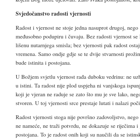
Svjedočanstvo radosti vjernosti
Radost i vjernost ne stoje jedna nasuprot drugoj, nego 
međusobno podupiru i čuvaju. Bez radosti vjernost se 
lišenu nutarnjega smisla; bez vjernosti pak radost osta
vremena. Samo ondje gdje se te dvije stvarnosti proži
bude istinita i postojana.
U Božjem svjetlu vjernost rađa duboku vedrinu: ne uzbu
u istini. Ta radost nije plod uspjeha ni vanjskoga ispu
koji je vjeran ne raduje se zato što mu je sve lako, neg
stvoren. U toj vjernosti srce prestaje lutati i nalazi po
Radost vjernosti stoga nije površno zadovoljstvo, nego
ne nameće, ne traži potvrdu, ne dokazuje se riječima i 
postojana. To je radost onih koji su naučili da se isti