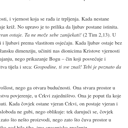
sti, i vjernost koja se rađa iz trpljenja. Kada nestane
aje križ. No upravo je to prilika da ljubav postane istinita.
ran ostaje. Ta ne može sebe zanijekati!
(2 Tim 2,13). U
i i ljubavi prema vlastitom osjećaju. Kada ljubav ostaje bez
ansku dimenziju, učiniti nas dionicima Kristove vjernosti
rajanju, nego prikazanje Bogu – čin koji posvećuje i
va tijela i srca:
Gospodine, ti sve znaš! Tebi je poznato da
ošlost, nego ga otvara budućnosti. Ona stvara prostor u
jstvu povjerenje, u Crkvi zajedništvo. Ona je poput tla koje
nuti. Kada čovjek ostane vjeran Crkvi, on postaje vjeran i
e sloboda ne gubi, nego oblikuje: tek darujući se, čovjek
 zato što nešto proizvodi, nego zato što čuva prostor u
iko god bila tiha, ima spasenjsko značenje.