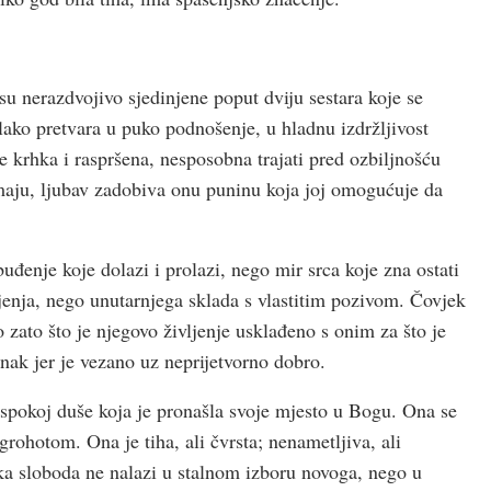
su nerazdvojivo sjedinjene poput dviju sestara koje se
lako pretvara u puko podnošenje, u hladnu izdržljivost
je krhka i raspršena, nesposobna trajati pred ozbiljnošću
maju, ljubav zadobiva onu puninu koja joj omogućuje da
đenje koje dolazi i prolazi, nego mir srca koje zna ostati
njenja, nego unutarnjega sklada s vlastitim pozivom. Čovjek
o zato što je njegovo življenje usklađeno s onim za što je
činak jer je vezano uz neprijetvorno dobro.
 spokoj duše koja je pronašla svoje mjesto u Bogu. Ona se
grohotom. Ona je tiha, ali čvrsta; nenametljiva, ali
nska sloboda ne nalazi u stalnom izboru novoga, nego u