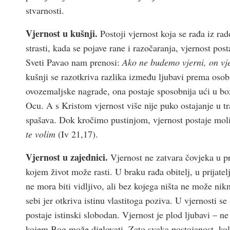
stvarnosti.
Vjernost u kušnji.
Postoji vjernost koja se rađa iz rado
strasti, kada se pojave rane i razočaranja, vjernost post
Sveti Pavao nam prenosi:
Ako ne budemo vjerni, on vje
kušnji se razotkriva razlika između ljubavi prema osob
ovozemaljske nagrade, ona postaje sposobnija ući u bož
Ocu. A s Kristom vjernost više nije puko ostajanje u t
spašava. Dok kročimo pustinjom, vjernost postaje molit
te volim
(Iv 21,17).
Vjernost u zajednici.
Vjernost ne zatvara čovjeka u pr
kojem život može rasti. U braku rađa obitelj, u prijatel
ne mora biti vidljivo, ali bez kojega ništa ne može nik
sebi jer otkriva istinu vlastitoga poziva. U vjernosti s
postaje istinski slobodan. Vjernost je plod ljubavi – ne
kojem Bog može djelovati. Zato svaka postojanost, kol