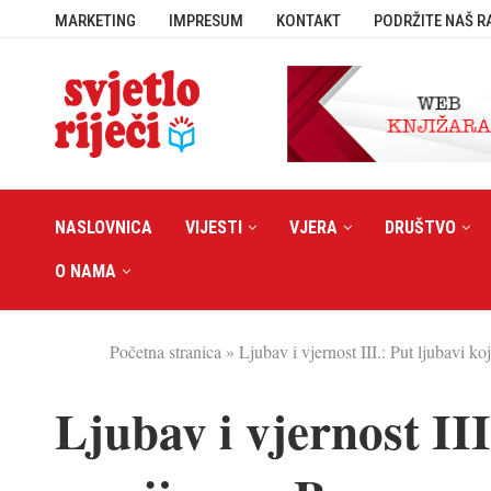
MARKETING
IMPRESUM
KONTAKT
PODRŽITE NAŠ R
NASLOVNICA
VIJESTI
VJERA
DRUŠTVO
O NAMA
Početna stranica
»
Ljubav i vjernost III.: Put ljubavi k
Ljubav i vjernost III