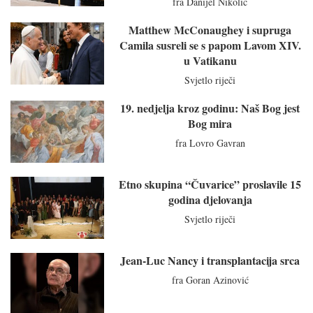
fra Danijel Nikolić
Matthew McConaughey i supruga
Camila susreli se s papom Lavom XIV.
u Vatikanu
Svjetlo riječi
19. nedjelja kroz godinu: Naš Bog jest
Bog mira
fra Lovro Gavran
Etno skupina “Čuvarice” proslavile 15
godina djelovanja
Svjetlo riječi
Jean-Luc Nancy i transplantacija srca
fra Goran Azinović