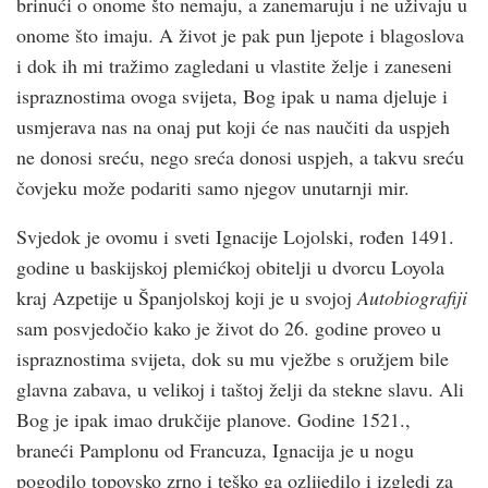
brinući o onome što nemaju, a zanemaruju i ne uživaju u
onome što imaju. A život je pak pun ljepote i blagoslova
i dok ih mi tražimo zagledani u vlastite želje i zaneseni
ispraznostima ovoga svijeta, Bog ipak u nama djeluje i
usmjerava nas na onaj put koji će nas naučiti da uspjeh
ne donosi sreću, nego sreća donosi uspjeh, a takvu sreću
čovjeku može podariti samo njegov unutarnji mir.
Svjedok je ovomu i sveti Ignacije Lojolski, rođen 1491.
godine u baskijskoj plemićkoj obitelji u dvorcu Loyola
kraj Azpetije u Španjolskoj koji je u svojoj
Autobiografiji
sam posvjedočio kako je život do 26. godine proveo u
ispraznostima svijeta, dok su mu vježbe s oružjem bile
glavna zabava, u velikoj i taštoj želji da stekne slavu. Ali
Bog je ipak imao drukčije planove. Godine 1521.,
braneći Pamplonu od Francuza, Ignacija je u nogu
pogodilo topovsko zrno i teško ga ozlijedilo i izgledi za