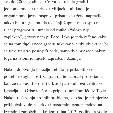
sve do 2009. godine. „Crkva se trebala graditi na
jednome mjestu uz rijeku Miljacku, ali kada je
organizirana javna rasprava prisutne su žene napravile
takvu buku i galamu da tadašnji župnik nije uspio ni
riječi progovoriti i umalo od muke i žalosti nije
zaplakao”, govori nam p. Pero. Iako je tada rečeno kako
se na tom dijelu neće graditi nikakav vjerski objekt jer bi
se time uništio postojeći park, samo dva mjeseca nakon
toga na istom je mjestu izgrađena džamija.
Nakon dobivanja lokacije trebalo je prikupiti sve
potrebne suglasnosti za gradnju te izabrati projektanta
koji će napraviti projekt crkve i pastoralnoga centra sv.
Ignacija na Grbavici što je pripalo Juri Pranjiću iz Tuzle.
Nakon rješavanja brojnih problema, kao što je primjerice
priključak vode za crkvu i pastoralni centar, radovi na
izgradnji započeli su krajem rujna 2013. godine, a vodio