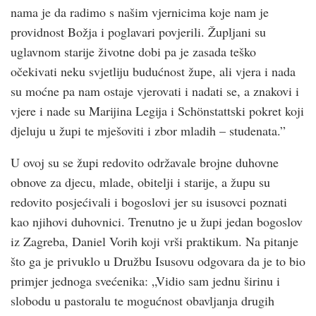
nama je da radimo s našim vjernicima koje nam je
providnost Božja i poglavari povjerili. Župljani su
uglavnom starije životne dobi pa je zasada teško
očekivati neku svjetliju budućnost župe, ali vjera i nada
su moćne pa nam ostaje vjerovati i nadati se, a znakovi i
vjere i nade su Marijina Legija i Schönstattski pokret koji
djeluju u župi te mješoviti i zbor mladih – studenata.”
U ovoj su se župi redovito održavale brojne duhovne
obnove za djecu, mlade, obitelji i starije, a župu su
redovito posjećivali i bogoslovi jer su isusovci poznati
kao njihovi duhovnici. Trenutno je u župi jedan bogoslov
iz Zagreba, Daniel Vorih koji vrši praktikum. Na pitanje
što ga je privuklo u Družbu Isusovu odgovara da je to bio
primjer jednoga svećenika: „Vidio sam jednu širinu i
slobodu u pastoralu te mogućnost obavljanja drugih