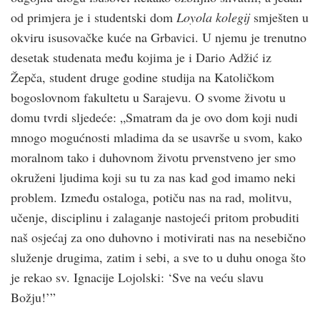
od primjera je i studentski dom
Loyola kolegij
smješten u
okviru isusovačke kuće na Grbavici. U njemu je trenutno
desetak studenata među kojima je i Dario Adžić iz
Žepča, student druge godine studija na Katoličkom
bogoslovnom fakultetu u Sarajevu. O svome životu u
domu tvrdi sljedeće: „Smatram da je ovo dom koji nudi
mnogo mogućnosti mladima da se usavrše u svom, kako
moralnom tako i duhovnom životu prvenstveno jer smo
okruženi ljudima koji su tu za nas kad god imamo neki
problem. Između ostaloga, potiču nas na rad, molitvu,
učenje, disciplinu i zalaganje nastojeći pritom probuditi
naš osjećaj za ono duhovno i motivirati nas na nesebično
služenje drugima, zatim i sebi, a sve to u duhu onoga što
je rekao sv. Ignacije Lojolski: ‘Sve na veću slavu
Božju!’”