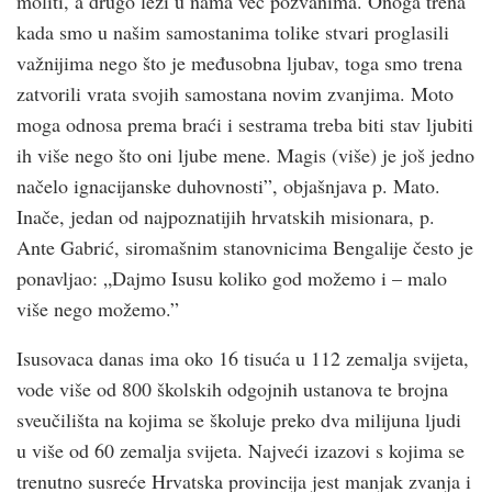
moliti, a drugo leži u nama već pozvanima. Onoga trena
kada smo u našim samostanima tolike stvari proglasili
važnijima nego što je međusobna ljubav, toga smo trena
zatvorili vrata svojih samostana novim zvanjima. Moto
moga odnosa prema braći i sestrama treba biti stav ljubiti
ih više nego što oni ljube mene. Magis (više) je još jedno
načelo ignacijanske duhovnosti”, objašnjava p. Mato.
Inače, jedan od najpoznatijih hrvatskih misionara, p.
Ante Gabrić, siromašnim stanovnicima Bengalije često je
ponavljao: „Dajmo Isusu koliko god možemo i – malo
više nego možemo.”
Isusovaca danas ima oko 16 tisuća u 112 zemalja svijeta,
vode više od 800 školskih odgojnih ustanova te brojna
sveučilišta na kojima se školuje preko dva milijuna ljudi
u više od 60 zemalja svijeta. Najveći izazovi s kojima se
trenutno susreće Hrvatska provincija jest manjak zvanja i