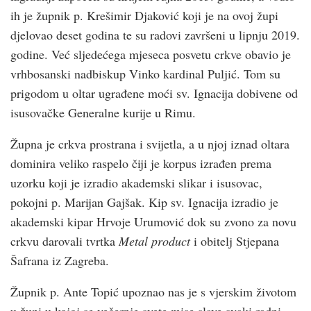
ih je župnik p. Krešimir Djaković koji je na ovoj župi
djelovao deset godina te su radovi završeni u lipnju 2019.
godine. Već sljedećega mjeseca posvetu crkve obavio je
vrhbosanski nadbiskup Vinko kardinal Puljić. Tom su
prigodom u oltar ugrađene moći sv. Ignacija dobivene od
isusovačke Generalne kurije u Rimu.
Župna je crkva prostrana i svijetla, a u njoj iznad oltara
dominira veliko raspelo čiji je korpus izrađen prema
uzorku koji je izradio akademski slikar i isusovac,
pokojni p. Marijan Gajšak. Kip sv. Ignacija izradio je
akademski kipar Hrvoje Urumović dok su zvono za novu
crkvu darovali tvrtka
Metal product
i obitelj Stjepana
Šafrana iz Zagreba.
Župnik p. Ante Topić upoznao nas je s vjerskim životom
u župi u kojoj se večernje svete mise slave svaki radni