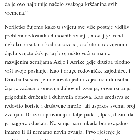
da je ovo najbitnije načelo svakoga kršćanina svih
vremena.”
Nerijetko čujemo kako u svijetu sve više postaje vidljiv
problem nedostatka duhovnih zvanja, a ovaj je trend
itekako prisutan i kod isusovaca, osobito u razvijenom
dijelu svijeta dok je taj broj nešto veći u manje
razvijenim zemljama Azije i Afrike gdje družba plodno
vrši svoje poslanje. Kao i druge redovničke zajednice, i
Družba Isusova je imenovala jednu zajednicu ili osobu
čija je zadaća promocija duhovnih zvanja, organiziranje
prigodnih druženja i duhovnih obnova. Kao sredstva se
redovito koriste i društvene mreže, ali usprkos svemu broj
zvanja u Družbi i provinciji i dalje pada: „Ipak, držim da
je najgore odustati. Ne smije nam nikada biti svejedno
imamo li ili nemamo novih zvanja. Prvo rješenje je