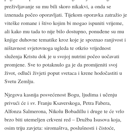
preživljavanje su mu bili skoro nikakvi, a onda se
iznenada počeo oporavljati. Tijekom oporavka zatražio je
viteške romane i štivo kojim bi mogao ispuniti vrijeme,
ali kako mu tada to nije bilo dostupno, ponuđene su mu
knjige duhovne tematike kroz koje je spoznao ranjivost i
ništavnost svjetovnoga ugleda te otkrio vrijednost
služenja Kristu dok je u svojoj nutrini počeo uočavati
promjene. Sve to potaknulo ga je da promijeniti svoj
život, odluči živjeti poput svetaca i krene hodočastiti u
Svetu Zemlju.
Njegova kasnija posvećenost Bogu, ljudima i učenju
privući će i sv. Franju Ksaverskoga, Petra Fabera,
Alfonza Salmerona, Nikolu Bobadillu i druge te će vrlo
brzo biti utemeljen crkveni red – Družba Isusova koja,
osim triju zavjeta: siromaštva, poslušnosti i čistoće,