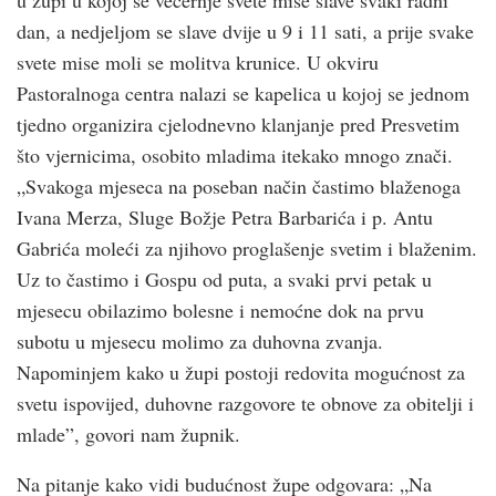
dan, a nedjeljom se slave dvije u 9 i 11 sati, a prije svake
svete mise moli se molitva krunice. U okviru
Pastoralnoga centra nalazi se kapelica u kojoj se jednom
tjedno organizira cjelodnevno klanjanje pred Presvetim
što vjernicima, osobito mladima itekako mnogo znači.
„Svakoga mjeseca na poseban način častimo blaženoga
Ivana Merza, Sluge Božje Petra Barbarića i p. Antu
Gabrića moleći za njihovo proglašenje svetim i blaženim.
Uz to častimo i Gospu od puta, a svaki prvi petak u
mjesecu obilazimo bolesne i nemoćne dok na prvu
subotu u mjesecu molimo za duhovna zvanja.
Napominjem kako u župi postoji redovita mogućnost za
svetu ispovijed, duhovne razgovore te obnove za obitelji i
mlade”, govori nam župnik.
Na pitanje kako vidi budućnost župe odgovara: „Na