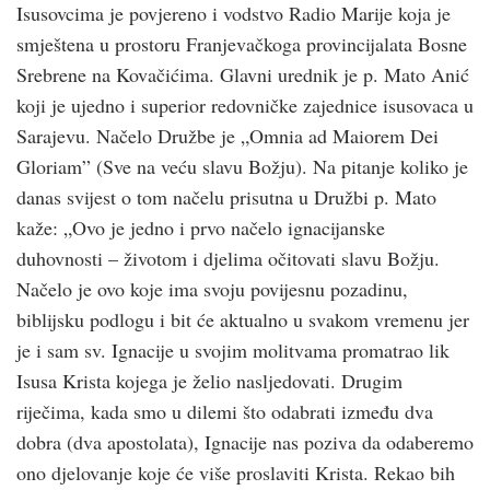
Isusovcima je povjereno i vodstvo Radio Marije koja je
smještena u prostoru Franjevačkoga provincijalata Bosne
Srebrene na Kovačićima. Glavni urednik je p. Mato Anić
koji je ujedno i superior redovničke zajednice isusovaca u
Sarajevu. Načelo Družbe je „Omnia ad Maiorem Dei
Gloriam” (Sve na veću slavu Božju). Na pitanje koliko je
danas svijest o tom načelu prisutna u Družbi p. Mato
kaže: „Ovo je jedno i prvo načelo ignacijanske
duhovnosti – životom i djelima očitovati slavu Božju.
Načelo je ovo koje ima svoju povijesnu pozadinu,
biblijsku podlogu i bit će aktualno u svakom vremenu jer
je i sam sv. Ignacije u svojim molitvama promatrao lik
Isusa Krista kojega je želio nasljedovati. Drugim
riječima, kada smo u dilemi što odabrati između dva
dobra (dva apostolata), Ignacije nas poziva da odaberemo
ono djelovanje koje će više proslaviti Krista. Rekao bih