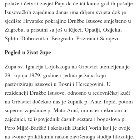
polaže i četvrti zavjet Papi da će ići kamo god ih pošalje.
Isusovačkih zajednica danas ima diljem svijeta dok je
sjedište Hrvatske pokrajine Družbe Isusove smješteno u
Zagrebu, a prisutni su još u Rijeci, Opatiji, Osijeku,
Splitu, Dubrovniku, Beogradu, Prizrenu i Sarajevu.
Pogled u život župe
Župa sv. Ignacija Lojolskoga na Grbavici utemeljena je
29. srpnja 1979. godine i jedina je župa koju
pastoriziraju isusovci u Bosni i Hercegovini. U
rezidenciji Družbe Isusove, odnosno u redovničkoj kući
na Grbavici dočekao nas je župnik p. Ante Topić, potom
superior zajednice p. Mato Anić, minister i ekonom u
zajednici, te ispovjednik časnih sestara i bogoslova p.
Pero Mijić-Barišić i skolastik Daniel Vorih koji je ovdje
na svome praktikumu nakon završenoga studija filozofije.