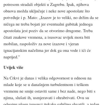
potresom stradali objekti u Zagrebu. Ipak, njihova
obnova možda uključuje i neke nove apostolate što
potvrđuje i p. Mato: „Izazov je to veliki, no držim da se
ničega ne treba bojati jer eventualni gubitak jednoga
apostolata jest poziv da se otvorimo drugome. Treba
čitati znakove vremena, a isusovac uvijek mora biti
mobilan, raspoloživ za nove izazove i vjeran
ignacijanskim načelima jer dok ga ona vode i ići će
naprijed.”
Uvijek više
Na Crkvi je danas i velika odgovornost u odnosu na
mlade koje se u današnjem turbulentnom i teškom
vremenu ne smije ostaviti same i bez nade, nego biti s
njima, slušati ih, usmjeravati i ohrabrivati. Ovu su
odgojnu ulogu isusovci itekako ozbiljno shvatili, a jedan