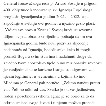
General isusovačkoga reda p. Arturo Sosa je u prigodi
400. obljetnice kanonizacije sv. Ignacija Lojolskoga
proglasio Ignacijansku godinu 2021. – 2022. koja
započinje u svibnju ove godine, a njezino geslo glasi:
„Vidjeti sve novo u Kristu.” Svojoj braći isusovcima
diljem svijeta obratio se riječima poticaja da im ova
Ignacijanska godina bude novi poziv za slijeđenje
nadahnuća od Ignacija, hodočasnika kako bi mogli
pronaći Boga u svim stvarima i nadahnuti druge da
zajedno tvore apostolsko tijelo puno misionarske revnosti
jer nasljednici su te karizme i stoga su odgovorni za
njezin legitimitet u vremenima u kojima živimo.
Mladima je General pak poručio: „Želimo naučiti pratiti
vas. Želimo učiti od vas. Svatko je od vas jedinstven,
rođen s posebnom svrhom. Ignacije se borio za to da
otkrije smisao svoga života i u njemu možete pronaći