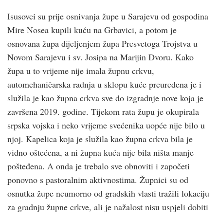
Isusovci su prije osnivanja župe u Sarajevu od gospodina
Mire Nosea kupili kuću na Grbavici, a potom je
osnovana župa dijeljenjem župa Presvetoga Trojstva u
Novom Sarajevu i sv. Josipa na Marijin Dvoru. Kako
župa u to vrijeme nije imala župnu crkvu,
automehaničarska radnja u sklopu kuće preuređena je i
služila je kao župna crkva sve do izgradnje nove koja je
završena 2019. godine. Tijekom rata župu je okupirala
srpska vojska i neko vrijeme svećenika uopće nije bilo u
njoj. Kapelica koja je služila kao župna crkva bila je
vidno oštećena, a ni župna kuća nije bila ništa manje
pošteđena. A onda je trebalo sve obnoviti i započeti
ponovno s pastoralnim aktivnostima. Župnici su od
osnutka župe neumorno od gradskih vlasti tražili lokaciju
za gradnju župne crkve, ali je nažalost nisu uspjeli dobiti