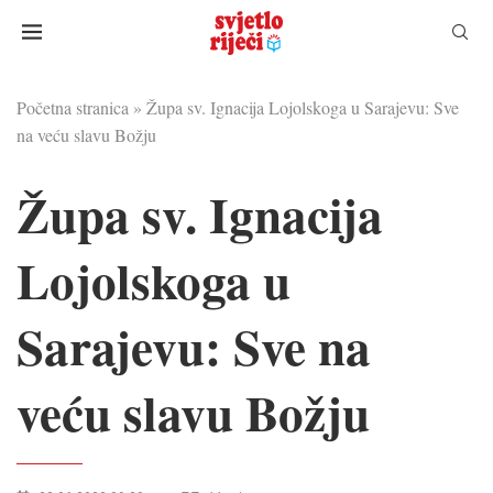
Početna stranica
»
Župa sv. Ignacija Lojolskoga u Sarajevu: Sve
na veću slavu Božju
Župa sv. Ignacija
Lojolskoga u
Sarajevu: Sve na
veću slavu Božju