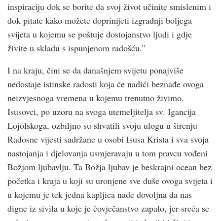
inspiraciju dok se borite da svoj život učinite smislenim i
dok pitate kako možete doprinijeti izgradnji boljega
svijeta u kojemu se poštuje dostojanstvo ljudi i gdje
živite u skladu s ispunjenom radošću.”
I na kraju, čini se da današnjem svijetu ponajviše
nedostaje istinske radosti koja će nadići beznađe ovoga
neizvjesnoga vremena u kojemu trenutno živimo.
Isusovci, po uzoru na svoga utemeljitelja sv. Igancija
Lojolskoga, ozbiljno su shvatili svoju ulogu u širenju
Radosne vijesti sadržane u osobi Isusa Krista i sva svoja
nastojanja i djelovanja usmjeravaju u tom pravcu vođeni
Božjom ljubavlju. Ta Božja ljubav je beskrajni ocean bez
početka i kraja u koji su uronjene sve duše ovoga svijeta i
u kojemu je tek jedna kapljica nade dovoljna da nas
digne iz sivila u koje je čovječanstvo zapalo, jer sreća se