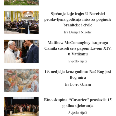
Sjećanje koje traje: U Neretvici
proslavljena godišnja misa za poginule
branitelje i civile
fra Danijel Nikolić
Matthew McConaughey i supruga
Camila susreli se s papom Lavom XIV.
u Vatikanu
Svjetlo riječi
19. nedjelja kroz godinu: Naš Bog jest
Bog mira
fra Lovro Gavran
Etno skupina “Čuvarice” proslavile 15
godina djelovanja
Svjetlo riječi