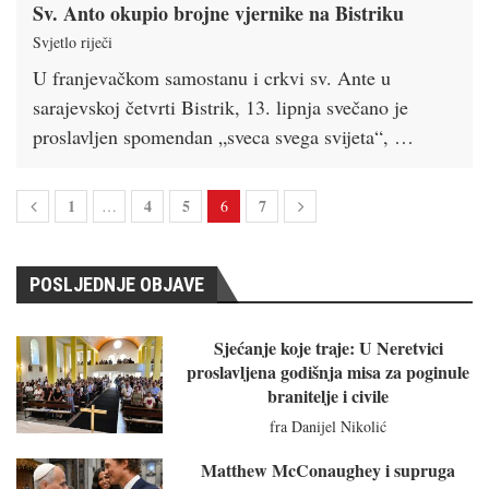
Sv. Anto okupio brojne vjernike na Bistriku
Svjetlo riječi
U franjevačkom samostanu i crkvi sv. Ante u
sarajevskoj četvrti Bistrik, 13. lipnja svečano je
proslavljen spomendan „sveca svega svijeta“, …
1
4
5
7
…
6
POSLJEDNJE OBJAVE
Sjećanje koje traje: U Neretvici
proslavljena godišnja misa za poginule
branitelje i civile
fra Danijel Nikolić
Matthew McConaughey i supruga