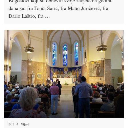
Bogoslovi koji su obnovili svoje zavjete na godinu
dana su: fra Tonči Šarić, fra Matej Juričević, fra
Dario Laštro, fra …
BiH
Vijesti