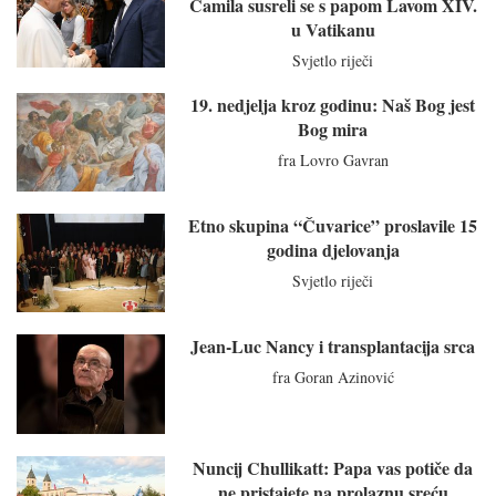
Camila susreli se s papom Lavom XIV.
u Vatikanu
Svjetlo riječi
19. nedjelja kroz godinu: Naš Bog jest
Bog mira
fra Lovro Gavran
Etno skupina “Čuvarice” proslavile 15
godina djelovanja
Svjetlo riječi
Jean-Luc Nancy i transplantacija srca
fra Goran Azinović
Nuncij Chullikatt: Papa vas potiče da
ne pristajete na prolaznu sreću