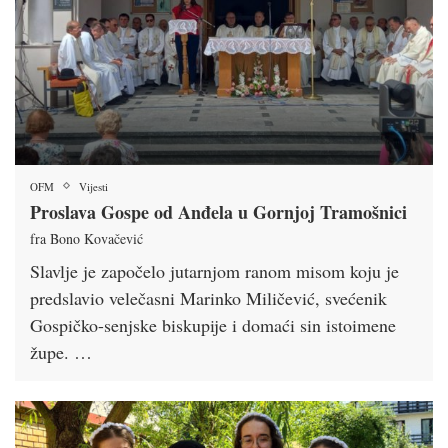
OFM
Vijesti
Proslava Gospe od Anđela u Gornjoj Tramošnici
fra Bono Kovačević
Slavlje je započelo jutarnjom ranom misom koju je
predslavio velečasni Marinko Miličević, svećenik
Gospičko-senjske biskupije i domaći sin istoimene
župe. …