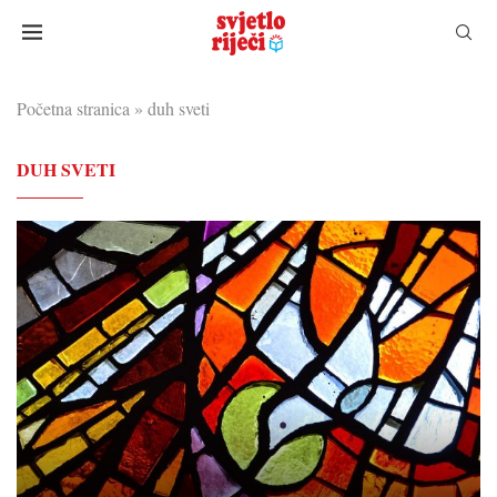
Početna stranica
»
duh sveti
DUH SVETI