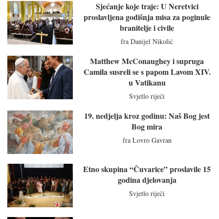
Sjećanje koje traje: U Neretvici
proslavljena godišnja misa za poginule
branitelje i civile
fra Danijel Nikolić
Matthew McConaughey i supruga
Camila susreli se s papom Lavom XIV.
u Vatikanu
Svjetlo riječi
19. nedjelja kroz godinu: Naš Bog jest
Bog mira
fra Lovro Gavran
Etno skupina “Čuvarice” proslavile 15
godina djelovanja
Svjetlo riječi