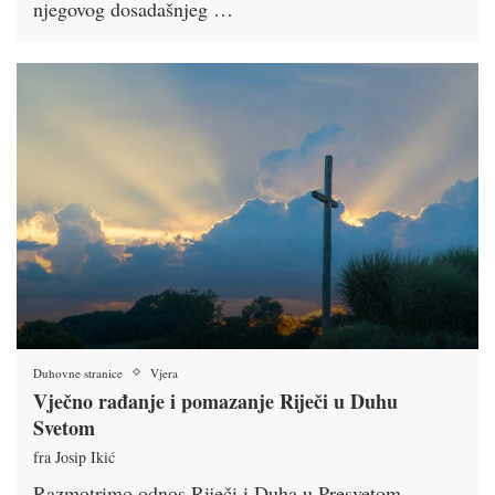
njegovog dosadašnjeg …
Duhovne stranice
Vjera
Vječno rađanje i pomazanje Riječi u Duhu
Svetom
fra Josip Ikić
Razmotrimo odnos Riječi i Duha u Presvetom