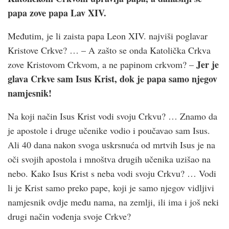
papa zove papa Lav XIV.
Međutim, je li zaista papa Leon XIV. najviši poglavar
Kristove Crkve? … – A zašto se onda Katolička Crkva
Jer je
zove Kristovom Crkvom, a ne papinom crkvom? –
glava Crkve sam Isus Krist, dok je papa samo njegov
namjesnik!
Na koji način Isus Krist vodi svoju Crkvu? … Znamo da
je apostole i druge učenike vodio i poučavao sam Isus.
Ali 40 dana nakon svoga uskrsnuća od mrtvih Isus je na
oči svojih apostola i mnoštva drugih učenika uzišao na
nebo. Kako Isus Krist s neba vodi svoju Crkvu? … Vodi
li je Krist samo preko pape, koji je samo njegov vidljivi
namjesnik ovdje među nama, na zemlji, ili ima i još neki
drugi način vođenja svoje Crkve?