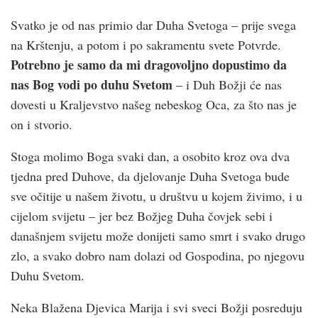
Svatko je od nas primio dar Duha Svetoga – prije svega
na Krštenju, a potom i po sakramentu svete Potvrde.
Potrebno je samo da mi dragovoljno dopustimo da
nas Bog vodi po duhu Svetom
– i Duh Božji će nas
dovesti u Kraljevstvo našeg nebeskog Oca, za što nas je
on i stvorio.
Stoga molimo Boga svaki dan, a osobito kroz ova dva
tjedna pred Duhove, da djelovanje Duha Svetoga bude
sve očitije u našem životu, u društvu u kojem živimo, i u
cijelom svijetu – jer bez Božjeg Duha čovjek sebi i
današnjem svijetu može donijeti samo smrt i svako drugo
zlo, a svako dobro nam dolazi od Gospodina, po njegovu
Duhu Svetom.
Neka Blažena Djevica Marija i svi sveci Božji posreduju