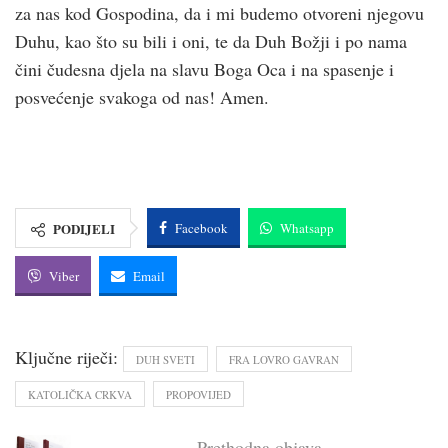
za nas kod Gospodina, da i mi budemo otvoreni njegovu
Duhu, kao što su bili i oni, te da Duh Božji i po nama
čini čudesna djela na slavu Boga Oca i na spasenje i
posvećenje svakoga od nas! Amen.
PODIJELI
Facebook
Whatsapp
Viber
Email
Ključne riječi:
DUH SVETI
FRA LOVRO GAVRAN
KATOLIČKA CRKVA
PROPOVIJED
Prethodna objava