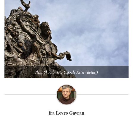
Ilija Skočibušić, Uskrsli Krist (detalj)
fra Lovro Gavran