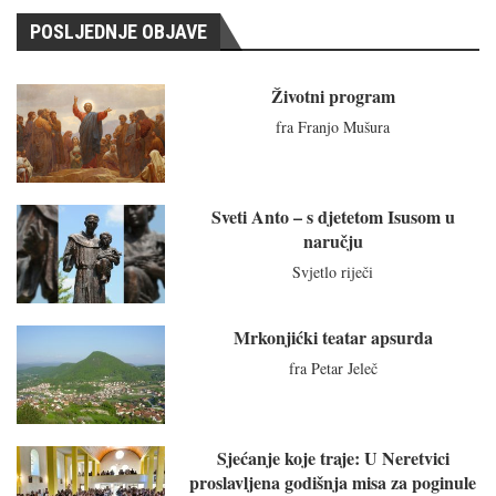
POSLJEDNJE OBJAVE
Životni program
fra Franjo Mušura
Sveti Anto – s djetetom Isusom u
naručju
Svjetlo riječi
Mrkonjićki teatar apsurda
fra Petar Jeleč
Sjećanje koje traje: U Neretvici
proslavljena godišnja misa za poginule