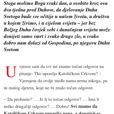
Stoga molimo Boga svaki dan, a osobito kroz ova
dva tjedna pred Duhove, da djelovanje Duha
Svetoga bude sve očitije u našem životu, u društvu
u kojem živimo, i u cijelom svijetu – jer bez
Božjeg Duha čovjek sebi i današnjem svijetu može
donijeti samo smrt i svako drugo zlo, a svako
dobro nam dolazi od Gospodina, po njegovu Duhu
Svetom
U
vjeren sam da svi mi znamo točan odgovor na
pitanje: Tko upravlja Katoličkom Crkvom? –
Vjerujem da ovdje među nama nema nikoga, pa
ni malog djeteta, koje ne bi znalo točan odgovor.
– Da probamo? … Je li to točan odgovor? … Ima li
Svi znamo da
netko drugačiji odgovor? … Dobro!
Katoličkom Crkvom upravlja papa, a današnji se