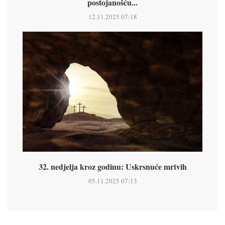
postojanošću...
12.11.2025 07:18
32. nedjelja kroz godinu: Uskrsnuće mrtvih
05.11.2025 07:13