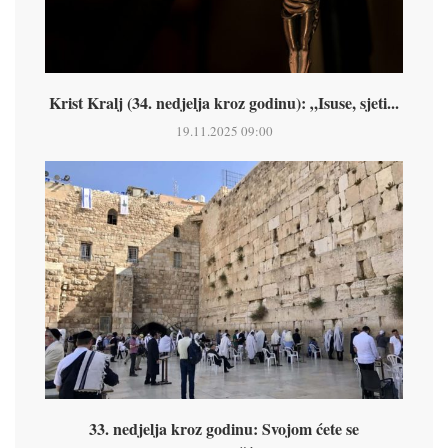
Krist Kralj (34. nedjelja kroz godinu): „Isuse, sjeti...
19.11.2025 09:00
33. nedjelja kroz godinu: Svojom ćete se