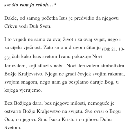
sve što vam ja rekoh…“
Dakle, od samog početka Isus je predvidio da njegovu
Crkvu vodi Duh Sveti.
I to vrijedi ne samo za ovaj život i za ovaj svijet, nego i
za cijelu vječnost. Zato smo u drugom čitanju
(Otk 21, 10-
čuli kako Isus svetom Ivanu pokazuje Novi
23)
Jeruzalem, koji silazi s neba. Novi Jeruzalem simbolizira
Božje Kraljevstvo. Njega ne gradi čovjek svojim rukama,
svojom snagom, nego nam ga besplatno daruje Bog, u
kojega vjerujemo.
Bez Božjega dara, bez njegove milosti, nemoguće je
ostvariti Božje Kraljevstvo na svijetu. Sve ovisi o Bogu
Ocu, o njegovu Sinu Isusu Kristu i o njihovu Duhu
Svetom.