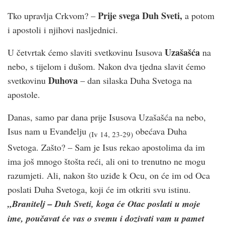
Prije svega Duh Sveti,
Tko upravlja Crkvom? –
a potom
i apostoli i njihovi nasljednici.
Uzašašća
U četvrtak ćemo slaviti svetkovinu Isusova
na
nebo, s tijelom i dušom. Nakon dva tjedna slavit ćemo
Duhova
svetkovinu
– dan silaska Duha Svetoga na
apostole.
Danas, samo par dana prije Isusova Uzašašća na nebo,
Isus nam u Evanđelju
obećava Duha
(Iv 14, 23-29)
Svetoga. Zašto? – Sam je Isus rekao apostolima da im
ima još mnogo štošta reći, ali oni to trenutno ne mogu
razumjeti. Ali, nakon što uziđe k Ocu, on će im od Oca
poslati Duha Svetoga, koji će im otkriti svu istinu.
„Branitelj – Duh Sveti, koga će Otac poslati u moje
ime, poučavat će vas o svemu i dozivati vam u pamet