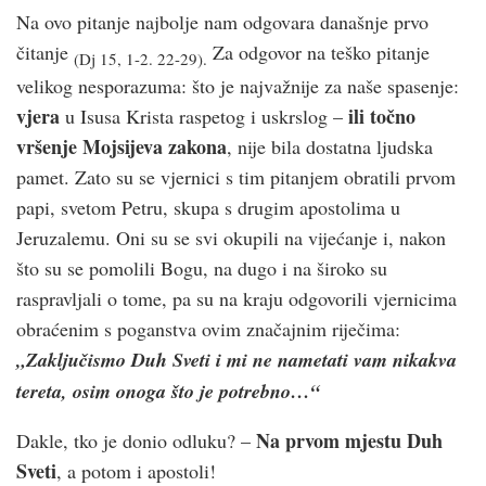
Na ovo pitanje najbolje nam odgovara današnje prvo
čitanje
Za odgovor na teško pitanje
(Dj 15, 1-2. 22-29).
velikog nesporazuma: što je najvažnije za naše spasenje:
vjera
ili točno
u Isusa Krista raspetog i uskrslog –
vršenje Mojsijeva zakona
, nije bila dostatna ljudska
pamet. Zato su se vjernici s tim pitanjem obratili prvom
papi, svetom Petru, skupa s drugim apostolima u
Jeruzalemu. Oni su se svi okupili na vijećanje i, nakon
što su se pomolili Bogu, na dugo i na široko su
raspravljali o tome, pa su na kraju odgovorili vjernicima
obraćenim s poganstva ovim značajnim riječima:
„Zaključismo Duh Sveti i mi ne nametati vam nikakva
tereta, osim onoga što je potrebno…“
Na prvom mjestu Duh
Dakle, tko je donio odluku? –
Sveti
, a potom i apostoli!