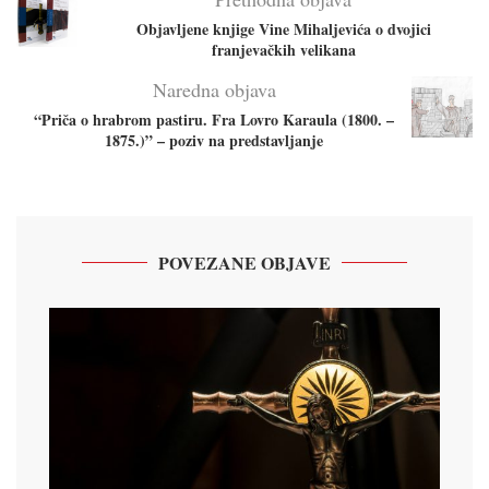
Objavljene knjige Vine Mihaljevića o dvojici
franjevačkih velikana
Naredna objava
“Priča o hrabrom pastiru. Fra Lovro Karaula (1800. –
1875.)” – poziv na predstavljanje
POVEZANE OBJAVE