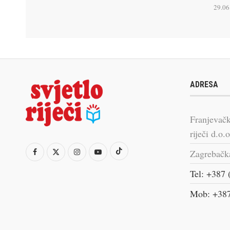
29.06
ADRESA
Franjevačk
riječi d.o.o
Zagrebačk
Tel: +387 
Mob: +387