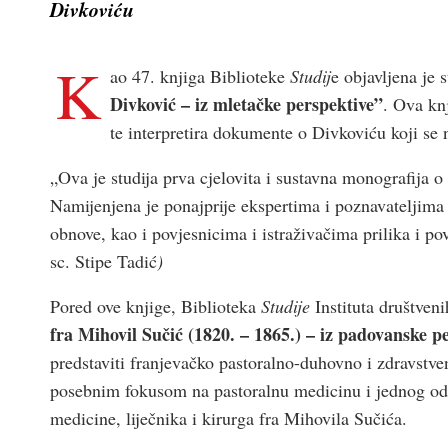
Divkoviću
K
ao 47. knjiga Biblioteke
Studij
e objavljena je 
Divković – iz mletačke perspektive”
. Ova knj
te interpretira dokumente o Divkoviću koji se
„Ova je studija prva cjelovita i sustavna monografija o
Namijenjena je ponajprije ekspertima i poznavateljima 
obnove, kao i povjesnicima i istraživačima prilika i po
sc. Stipe Tadić
)
Pored ove knjige, Biblioteka
Studije
Instituta društven
fra Mihovil Sučić (1820. – 1865.) – iz padovanske 
predstaviti franjevačko pastoralno-duhovno i zdravstve
posebnim fokusom na pastoralnu medicinu i jednog od 
medicine, liječnika i kirurga fra Mihovila Sučića.