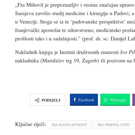
„Fra Mihovil je prepoznatljiv i veoma značajan upravo
Sarajeva završio studij medicine i kirurgije u Padovi, a
u Veneciji. Stoga se iz te ‘padovanske perspektive’ 
franjevački apostolat te zdravstveno, medicinsko posla
prošlosti tako i u sadašnjosti.” (prof. dr. sc. Danijel La
Nakladnik knjiga je
Institut društvenih znanosti
Ivo Pi
nakladnika (Marulićev trg 19, Zagreb) ili pozivom na 
PODIJELI
Facebook
Whatsapp
Ključne riječi:
FRA MATIJA DIVKOVIĆ
FRA MIHOVIL SUČIĆ