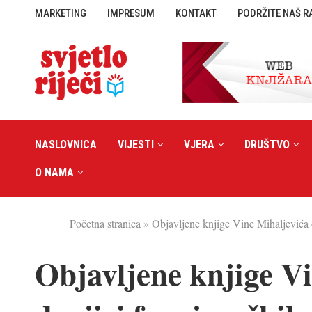
MARKETING
IMPRESUM
KONTAKT
PODRŽITE NAŠ R
NASLOVNICA
VIJESTI
VJERA
DRUŠTVO
O NAMA
Početna stranica
»
Objavljene knjige Vine Mihaljevića o
Objavljene knjige V