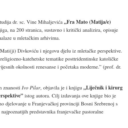
„Fra Mato (Matija/e)
studija dr. sc. Vine Mihaljevića
iga, na 200 stranica, sustavno i kritički analizira, opisuje
 nalaze u mletačkim arhivima.
 Mati(ji) Divkoviću i njegovu djelu iz mletačke perspektive.
religiozno-katehetske tematike posttridentinske katoličke
vijesnih okolnosti renesanse i početaka moderne.” (prof. dr.
„Liječnik i kirurg
ih znanosti
Ivo Pilar
, objavila je i knjigu
perspektive”
istog autora. Cilj izdavanja ove knjige bio je
no djelovanje u Franjevačkoj provinciji Bosni Srebrenoj s
najpoznatijih predstavnika franjevačke pastoralne