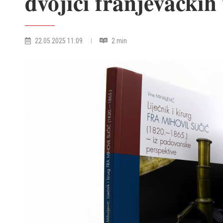
dvojici franjevačkih
22.05.2025 11:09
2 min