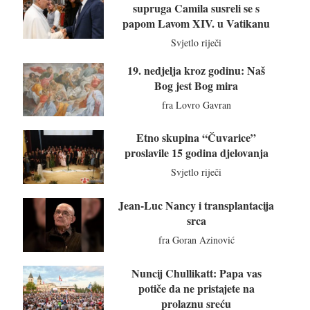
supruga Camila susreli se s
papom Lavom XIV. u Vatikanu
Svjetlo riječi
19. nedjelja kroz godinu: Naš
Bog jest Bog mira
fra Lovro Gavran
Etno skupina “Čuvarice”
proslavile 15 godina djelovanja
Svjetlo riječi
Jean-Luc Nancy i transplantacija
srca
fra Goran Azinović
Nuncij Chullikatt: Papa vas
potiče da ne pristajete na
prolaznu sreću