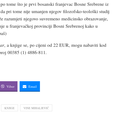
 po tome što je prvi bosanski franjevac Bosne Srebrene iz
 da pri tome nije umanjen njegov filozofsko-teološki studij
može razumjeti njegovo suvremeno medicinsko obrazovanje,
nje u franjevačkoj provinciji Bosni Srebrenoj kako u
baš)
lar
, a knjige se, po cijeni od 22 EUR, mogu nabaviti kod
broj 00385 (1) 4886-811.
Viber
Email
KNJIGE
VINE MIHALJEVIĆ