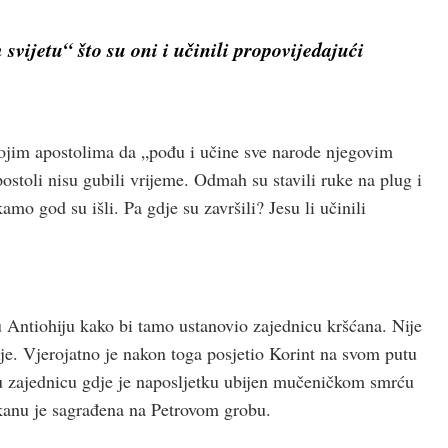
svijetu“ što su oni i učinili propovijedajući
svojim apostolima da „pođu i učine sve narode njegovim
stoli nisu gubili vrijeme. Odmah su stavili ruke na plug i
amo god su išli. Pa gdje su završili? Jesu li učinili
 u Antiohiju kako bi tamo ustanovio zajednicu kršćana. Nije
ije. Vjerojatno je nakon toga posjetio Korint na svom putu
 zajednicu gdje je naposljetku ubijen mučeničkom smrću
ikanu je sagrađena na Petrovom grobu.