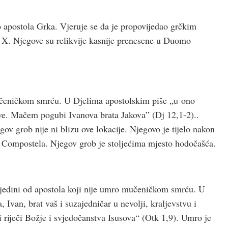
o apostola Grka. Vjeruje se da je propovijedao grčkim
 X. Njegove su relikvije kasnije prenesene u Duomo
mučeničkom smrću. U Djelima apostolskim piše „u ono
kve. Mačem pogubi Ivanova brata Jakova” (Dj 12,1-2)..
gov grob nije ni blizu ove lokacije. Njegovo je tijelo nakon
e Compostela. Njegov grob je stoljećima mjesto hodočašća.
e jedini od apostola koji nije umro mučeničkom smrću. U
 Ivan, brat vaš i suzajedničar u nevolji, kraljevstvu i
i riječi Božje i svjedočanstva Isusova“ (Otk 1,9). Umro je