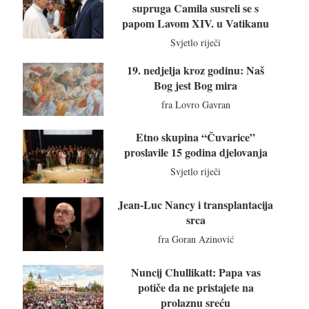
supruga Camila susreli se s
papom Lavom XIV. u Vatikanu
Svjetlo riječi
19. nedjelja kroz godinu: Naš
Bog jest Bog mira
fra Lovro Gavran
Etno skupina “Čuvarice”
proslavile 15 godina djelovanja
Svjetlo riječi
Jean-Luc Nancy i transplantacija
srca
fra Goran Azinović
Nuncij Chullikatt: Papa vas
potiče da ne pristajete na
prolaznu sreću