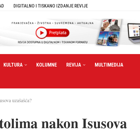
AD
DIGITALNO I TISKANO IZDANJE REVIJE
KULTURA
KOLUMNE
REVIJA
MULTIMEDIJA
susova uzašašća?
stolima nakon Isusova