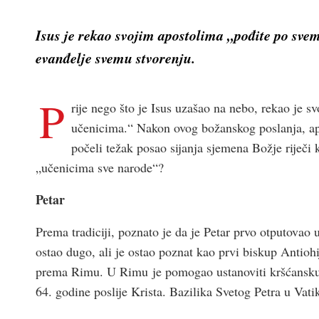
Isus je rekao svojim apostolima „pođite po svem 
evanđelje svemu stvorenju.
P
rije nego što je Isus uzašao na nebo, rekao je 
učenicima.“ Nakon ovog božanskog poslanja, apo
počeli težak posao sijanja sjemena Božje riječi k
„učenicima sve narode“?
Petar
Prema tradiciji, poznato je da je Petar prvo otputovao
ostao dugo, ali je ostao poznat kao prvi biskup Antioh
prema Rimu. U Rimu je pomogao ustanoviti kršćansku
64. godine poslije Krista. Bazilika Svetog Petra u Vat