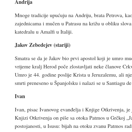
Andrija
Mnoge tradicije upućuju na Andriju, brata Petrova, ka
zajednicama i mučen u Patrasu na križu u obliku slova
katedralu u Amalfi u Italiji.
Jakov Zebedejev (stariji)
Smatra se da je Jakov bio prvi apostol koji je umro 
vrijeme kralj Herod poče zlostavljati neke članove Cr
Umro je 44. godine poslije Krista u Jeruzalemu, ali nje
smrti preneseno u Španjolsku i nalazi se u Santiagu d
Ivan
Ivan, pisac Ivanovog evanđelja i Knjige Otkrivenja, j
Knjizi Otkrivenja on piše sa otoka Patmos u Grčkoj „Ja,
postojanosti, u Isusu: bijah na otoku zvanu Patmos rad