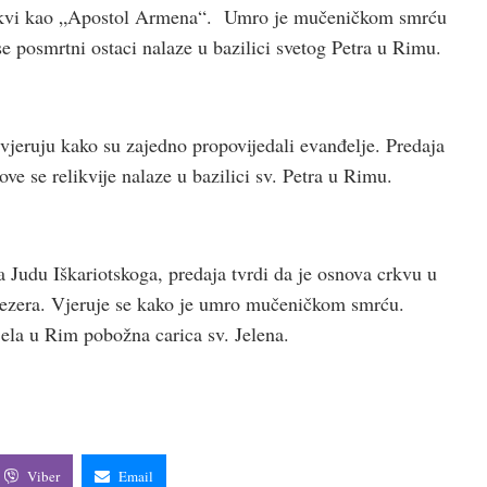
crkvi kao „Apostol Armena“. Umro je mučeničkom smrću
se posmrtni ostaci nalaze u bazilici svetog Petra u Rimu.
jeruju kako su zajedno propovijedali evanđelje. Predaja
e se relikvije nalaze u bazilici sv. Petra u Rimu.
 Judu Iškariotskoga, predaja tvrdi da je osnova crkvu u
jezera. Vjeruje se kako je umro mučeničkom smrću.
jela u Rim pobožna carica sv. Jelena.
Viber
Email