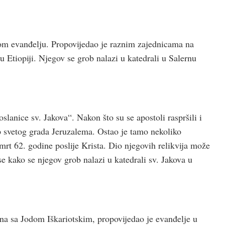
svom evanđelju. Propovijedao je raznim zajednicama na
Etiopiji. Njegov se grob nalazi u katedrali u Salernu
slanice sv. Jakova“. Nakon što su se apostoli raspršili i
up svetog grada Jeruzalema. Ostao je tamo nekoliko
mrt 62. godine poslije Krista. Dio njegovih relikvija može
e kako se njegov grob nalazi u katedrali sv. Jakova u
ena sa Jodom Iškariotskim, propovijedao je evanđelje u