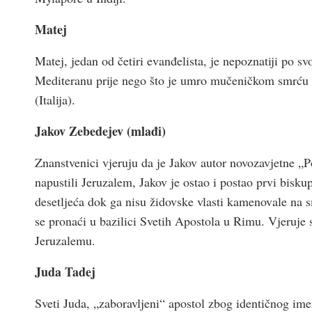
Matej
Matej, jedan od četiri evanđelista, je nepoznatiji po 
Mediteranu prije nego što je umro mučeničkom smrću u 
(Italija).
Jakov Zebedejev (mlađi)
Znanstvenici vjeruju da je Jakov autor novozavjetne „Po
napustili Jeruzalem, Jakov je ostao i postao prvi bisk
desetljeća dok ga nisu židovske vlasti kamenovale na s
se pronaći u bazilici Svetih Apostola u Rimu. Vjeruje s
Jeruzalemu.
Juda Tadej
Sveti Juda, „zaboravljeni“ apostol zbog identičnog im