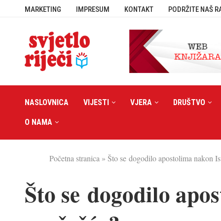
MARKETING
IMPRESUM
KONTAKT
PODRŽITE NAŠ R
NASLOVNICA
VIJESTI
VJERA
DRUŠTVO
O NAMA
Početna stranica
»
Što se dogodilo apostolima nakon I
Što se dogodilo apo