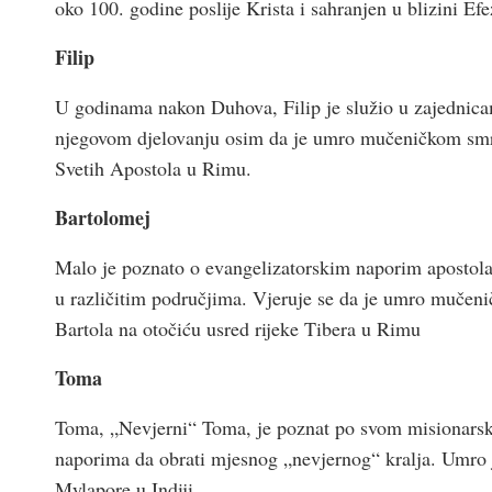
oko 100. godine poslije Krista i sahranjen u blizini Efe
Filip
U godinama nakon Duhova, Filip je služio u zajednic
njegovom djelovanju osim da je umro mučeničkom smrću
Svetih Apostola u Rimu.
Bartolomej
Malo je poznato o evangelizatorskim naporim apostola 
u različitim područjima. Vjeruje se da je umro mučeni
Bartola na otočiću usred rijeke Tibera u Rimu
Toma
Toma, „Nevjerni“ Toma, je poznat po svom misionarsko
naporima da obrati mjesnog „nevjernog“ kralja. Umro je
Mylapore u Indiji.