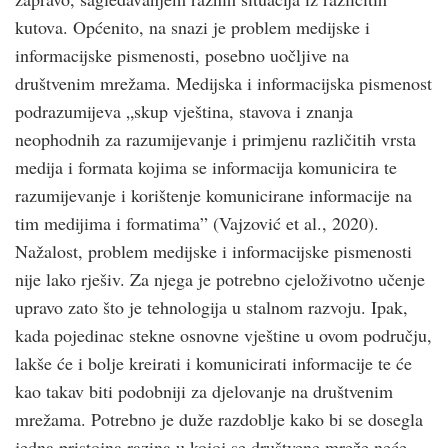
kutova. Općenito, na snazi je problem medijske i
informacijske pismenosti, posebno uočljive na
društvenim mrežama. Medijska i informacijska pismenost
podrazumijeva „skup vještina, stavova i znanja
neophodnih za razumijevanje i primjenu različitih vrsta
medija i formata kojima se informacija komunicira te
razumijevanje i korištenje komunicirane informacije na
tim medijima i formatima” (Vajzović et al., 2020).
Nažalost, problem medijske i informacijske pismenosti
nije lako rješiv. Za njega je potrebno cjeloživotno učenje
upravo zato što je tehnologija u stalnom razvoju. Ipak,
kada pojedinac stekne osnovne vještine u ovom području,
lakše će i bolje kreirati i komunicirati informacije te će
kao takav biti podobniji za djelovanje na društvenim
mrežama. Potrebno je duže razdoblje kako bi se dosegla
jedna pristojna razina u kojoj se društvene mreže neće