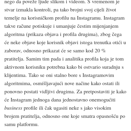
nego da poveže ljude slikom i videom. S vremenom je
stvar izmakla kontroli, pa tako brojni svoj cijeli život
temelje na korisničkom profilu na Instagramu. Instagram
takve račune potiskuje i umanjuje čestim mijenjanjem
algoritma (prikaza objava i profila drugima), zbog čega
će neke objave koje korisnik objavi istoga trenutka otići u
zaborav, odnosno prikazat će se samo kod 20 %
pratitelja. Samim tim pada i analitika profila koja je tom
aktivnom korisniku potrebna kako bi ostvario suradnju s
klijentima. Tako se oni stalno bore s Instagramovim
algoritmima, osmišljavajući nove načine kako ostati ili
ponovno postati vidljivi drugima. Za pretpostaviti je kako
će Instagram jednoga dana jednostavno onemogućiti
business
profile ili čak ugasiti neke s jako visokim
brojem pratitelja, odnosno one koje smatra opasnošću po
samu platformu.