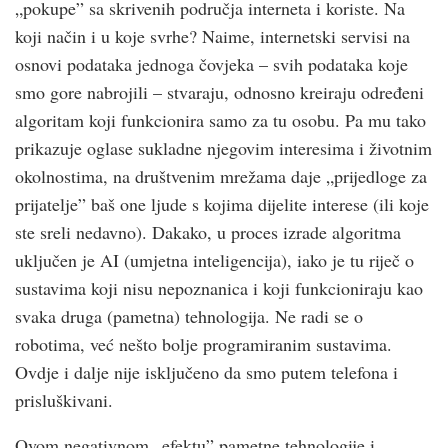
„pokupe” sa skrivenih područja interneta i koriste. Na
koji način i u koje svrhe? Naime, internetski servisi na
osnovi podataka jednoga čovjeka – svih podataka koje
smo gore nabrojili – stvaraju, odnosno kreiraju određeni
algoritam koji funkcionira samo za tu osobu. Pa mu tako
prikazuje oglase sukladne njegovim interesima i životnim
okolnostima, na društvenim mrežama daje „prijedloge za
prijatelje” baš one ljude s kojima dijelite interese (ili koje
ste sreli nedavno). Dakako, u proces izrade algoritma
uključen je AI (umjetna inteligencija), iako je tu riječ o
sustavima koji nisu nepoznanica i koji funkcioniraju kao
svaka druga (pametna) tehnologija. Ne radi se o
robotima, već nešto bolje programiranim sustavima.
Ovdje i dalje nije isključeno da smo putem telefona i
prisluškivani.
Ovom negativnom „efektu” pametne tehnologije i