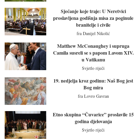
Sjećanje koje traje: U Neretvici
proslavljena godišnja misa za poginule
branitelje i civile
fra Danijel Nikolić
Matthew McConaughey i supruga
Camila susreli se s papom Lavom XIV.
u Vatikanu
Svjetlo riječi
19. nedjelja kroz godinu: Naš Bog jest
Bog mira
fra Lovro Gavran
Etno skupina “Čuvarice” proslavile 15
godina djelovanja
Svjetlo riječi