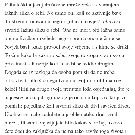
Psihološki utjecaj društvene mreže vrše i stvaranjem
lažnih slika o sebi. Ne samo oni koji se aktivnije bave
društvenim mrežama nego i „običan čovjek”
običava
stvoriti lažnu sliku o sebi. Ona ne mora biti lažna samo
prema fizičkom izgledu nego i prema onome čime se
čovjek bavi, kako provodi svoje vrijeme i s kime se druži.
To čini kako bi zaštitio sebe, svoje dostojanstvo i svoju
privatnost, ali nerijetko i kako bi se svidio drugima.
Događa se iz razloga da osoba pomisli da ne treba
prikazivati bilo što negativno na svojim profilima (ne
želeći širiti na druge svoja trenutno loša osjećanja), što je
najčešće, a onaj drugi razlog je onaj na koji svatko prvi
pomisli: pojedinac želi stvoriti sliku da živi savršen život.
Ukoliko se malo zadubite u problematiku društvenih
mreža, ili sami objavljujete bilo kakav sadržaj, uskoro
ćete doći do zaključka da nema tako savršenoga života i