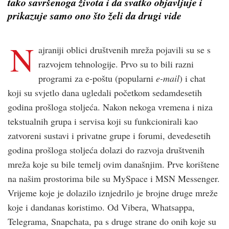
tako savršenoga života i da svatko objavljuje i
prikazuje samo ono što želi da drugi vide
N
ajraniji oblici društvenih mreža pojavili su se s
razvojem tehnologije. Prvo su to bili razni
programi za e-poštu (popularni
e-mail
) i chat
koji su svjetlo dana ugledali početkom sedamdesetih
godina prošloga stoljeća. Nakon nekoga vremena i niza
tekstualnih grupa i servisa koji su funkcionirali kao
zatvoreni sustavi i privatne grupe i forumi, devedesetih
godina prošloga stoljeća dolazi do razvoja društvenih
mreža koje su bile temelj ovim današnjim. Prve korištene
na našim prostorima bile su MySpace i MSN Messenger.
Vrijeme koje je dolazilo iznjedrilo je brojne druge mreže
koje i dandanas koristimo. Od Vibera, Whatsappa,
Telegrama, Snapchata, pa s druge strane do onih koje su