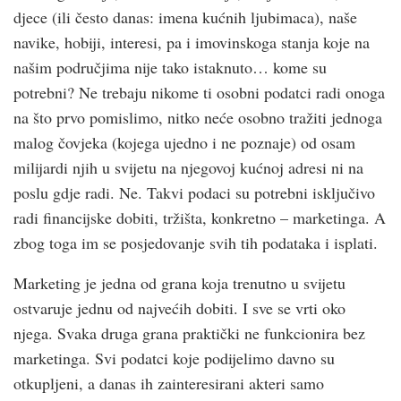
djece (ili često danas: imena kućnih ljubimaca), naše
navike, hobiji, interesi, pa i imovinskoga stanja koje na
našim područjima nije tako istaknuto… kome su
potrebni? Ne trebaju nikome ti osobni podatci radi onoga
na što prvo pomislimo, nitko neće osobno tražiti jednoga
malog čovjeka (kojega ujedno i ne poznaje) od osam
milijardi njih u svijetu na njegovoj kućnoj adresi ni na
poslu gdje radi. Ne. Takvi podaci su potrebni isključivo
radi financijske dobiti, tržišta, konkretno – marketinga. A
zbog toga im se posjedovanje svih tih podataka i isplati.
Marketing je jedna od grana koja trenutno u svijetu
ostvaruje jednu od najvećih dobiti. I sve se vrti oko
njega. Svaka druga grana praktički ne funkcionira bez
marketinga. Svi podatci koje podijelimo davno su
otkupljeni, a danas ih zainteresirani akteri samo