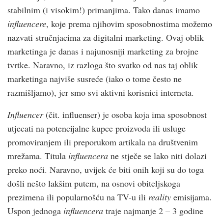
stabilnim (i visokim!) primanjima. Tako danas imamo
influencere
, koje prema njihovim sposobnostima možemo
nazvati stručnjacima za digitalni marketing. Ovaj oblik
marketinga je danas i najunosniji marketing za brojne
tvrtke. Naravno, iz razloga što svatko od nas taj oblik
marketinga najviše susreće (iako o tome često ne
razmišljamo), jer smo svi aktivni korisnici interneta.
Influencer
(čit. influenser) je osoba koja ima sposobnost
utjecati na potencijalne kupce proizvoda ili usluge
promoviranjem ili preporukom artikala na društvenim
mrežama. Titula
influencera
ne stječe se lako niti dolazi
preko noći. Naravno, uvijek će biti onih koji su do toga
došli nešto lakšim putem, na osnovi obiteljskoga
prezimena ili popularnošću na TV-u ili
reality
emisijama.
Uspon jednoga
influencera
traje najmanje 2 – 3 godine