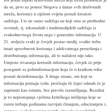
da su, prvo uz pomoć blogova a danas svih društvenih
mreža, korisnici u cijelom svijetu postali kreatori
sadržaja. I to ne samo sadržaja na koji smo se prethodno
osvrnuli, tj. tekstualnih i multimedijskih sadržaja iz
svakodnevnoga života nego i generalno informacija. U
21. stoljeću svaki je čovjek postao medij, svatko treba
imati sposobnosti kreiranja i adekvatnoga prenošenja i
distribuiranja informacija, ali to nažalost nije tako.
Umjesto stvaranja korisnih informacija, čovjek će prije
posegnuti za poluinformacijom koja će u kratkom roku
postati dezinformacija. S druge strane, oni koji tu
informaciju primaju (odn. pročitaju ili čuju) odmah će je
zaprimiti kao istinitu, bez previše razmišljanja. Rezultat
je to nepostojanja vještina kritičkoga mišljenja koje se
zaista trebaju godinama razvijati čitanjem, educiranjem i,
zapravo, sagledavanjem raznih situacija iz različitih