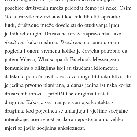
posebice društvenih mreža pridodat ćemo još neke. Osim
što su razvile niz ovisnosti kod mladih ali i općenito
ljudi, društvene mreže dovele su do otuđivanja ljudi
jednih od drugih. Društvene mreže zapravo nisu tako
društvene
kako mislimo.
Društvene
su samo u onom
pogledu i onom vremenu koliko je čovjeku potrebno da
putem Vibera, Whatsappa ili Facebook Messengera
komunicira s bližnjima koji su tisućama kilometara
daleko, a pomoću ovih sredstava mogu biti tako blizu. To
je jedina prvotno planirana, a danas jedina istinska korist
društvenih mreža – približiti se drugima i ostati s
drugima. Kako je sve manje stvarnoga kontakta s
drugima, kod pojedinca se umanjuju i vještine socijalne
interakcije, asertivnost je skoro nepostojana i u velikoj
mjeri se javlja socijalna anksioznost.