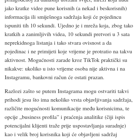
jako kratke videe pune korisnih (a nekad i beskorisnih)
informacija ili smiješnoga sadržaja koji će pojedincu
ispuniti tih 10 sekundi. Ujedno je i mreža koja, zbog tako
kratkih a zanimljivih videa, 10 sekundi pretvori u 3 sata
neprekidnoga listanja i tako stvara ovisnost a da
pojedinac i ne primijeti koje vrijeme je protratio na takvu
aktivnost. Mogućnosti zarade kroz TikTok praktički su
nikakve: ukoliko u isto vrijeme osoba nije aktivna i na
Instagramu, bankovni račun će ostati prazan.
Razlozi zašto se putem Instagrama mogu ostvariti takvi
prihodi jesu što ima nekoliko vrsta objavljivanja sadržaja,
različite mogućnosti komunikacije među korisnicima, te
opcije „business profila” i praćenja analitike (čiji ispis
potencijalni klijenti traže prije uspostavljanja suradnje)
kao i velik broj korisnika koji će objavljeni sadržaj