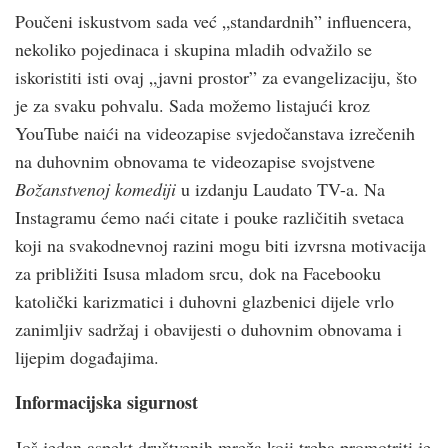
Poučeni iskustvom sada već „standardnih” influencera,
nekoliko pojedinaca i skupina mladih odvažilo se
iskoristiti isti ovaj „javni prostor” za evangelizaciju, što
je za svaku pohvalu. Sada možemo listajući kroz
YouTube naići na videozapise svjedočanstava izrečenih
na duhovnim obnovama te videozapise svojstvene
Božanstvenoj komediji
u izdanju Laudato TV-a. Na
Instagramu ćemo naći citate i pouke različitih svetaca
koji na svakodnevnoj razini mogu biti izvrsna motivacija
za približiti Isusa mladom srcu, dok na Facebooku
katolički karizmatici i duhovni glazbenici dijele vrlo
zanimljiv sadržaj i obavijesti o duhovnim obnovama i
lijepim događajima.
Informacijska sigurnost
Još jedan aspekt društvenih mreža koji treba promotriti je