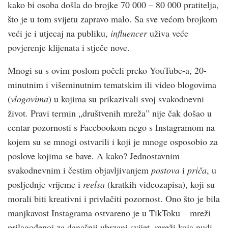
kako bi osoba došla do brojke 70 000 – 80 000 pratitelja,
što je u tom svijetu zapravo malo. Sa sve većom brojkom
veći je i utjecaj na publiku,
influencer
uživa veće
povjerenje klijenata i stječe nove.
Mnogi su s ovim poslom počeli preko YouTube-a, 20-
minutnim i višeminutnim tematskim ili video blogovima
(
vlogovima
) u kojima su prikazivali svoj svakodnevni
život. Pravi termin „društvenih mreža” nije čak došao u
centar pozornosti s Facebookom nego s Instagramom na
kojem su se mnogi ostvarili i koji je mnoge osposobio za
poslove kojima se bave. A kako? Jednostavnim
svakodnevnim i čestim objavljivanjem
postova
i
priča
, u
posljednje vrijeme i
reelsa
(kratkih videozapisa), koji su
morali biti kreativni i privlačiti pozornost. Ono što je bila
manjkavost Instagrama ostvareno je u TikToku – mreži
prilagođenoj za današnji ubrzani svijet, mreži koja nudi