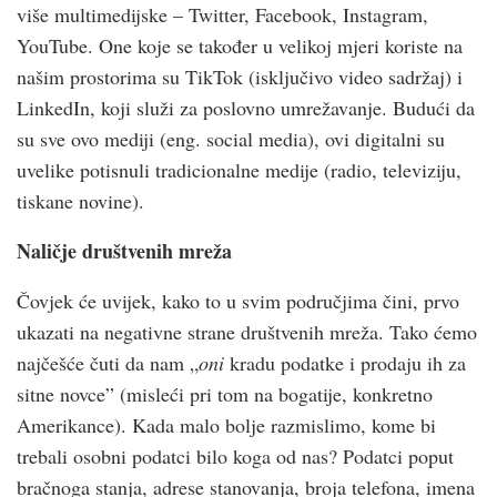
više multimedijske – Twitter, Facebook, Instagram,
YouTube. One koje se također u velikoj mjeri koriste na
našim prostorima su TikTok (isključivo video sadržaj) i
LinkedIn, koji služi za poslovno umrežavanje. Budući da
su sve ovo mediji (eng. social media), ovi digitalni su
uvelike potisnuli tradicionalne medije (radio, televiziju,
tiskane novine).
Naličje društvenih mreža
Čovjek će uvijek, kako to u svim područjima čini, prvo
ukazati na negativne strane društvenih mreža. Tako ćemo
najčešće čuti da nam „
oni
kradu podatke i prodaju ih za
sitne novce” (misleći pri tom na bogatije, konkretno
Amerikance). Kada malo bolje razmislimo, kome bi
trebali osobni podatci bilo koga od nas? Podatci poput
bračnoga stanja, adrese stanovanja, broja telefona, imena