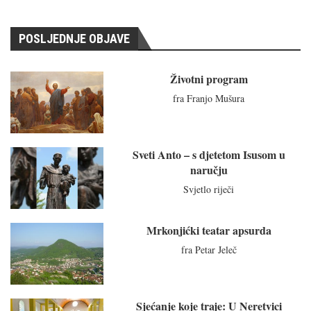
POSLJEDNJE OBJAVE
Životni program
fra Franjo Mušura
Sveti Anto – s djetetom Isusom u
naručju
Svjetlo riječi
Mrkonjićki teatar apsurda
fra Petar Jeleč
Sjećanje koje traje: U Neretvici