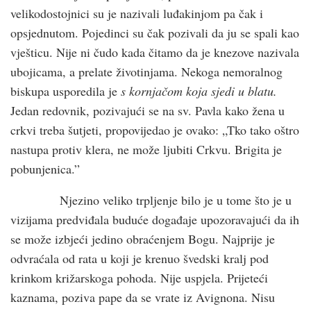
velikodostojnici su je nazivali luđakinjom pa čak i
opsjednutom. Pojedinci su čak pozivali da ju se spali kao
vješticu. Nije ni čudo kada čitamo da je knezove nazivala
ubojicama, a prelate životinjama. Nekoga nemoralnog
biskupa usporedila je
s kornjačom koja sjedi u blatu.
Jedan redovnik, pozivajući se na sv. Pavla kako žena u
crkvi treba šutjeti, propovijedao je ovako: „Tko tako oštro
nastupa protiv klera, ne može ljubiti Crkvu. Brigita je
pobunjenica.”
Njezino veliko trpljenje bilo je u tome što je u
vizijama predviđala buduće događaje upozoravajući da ih
se može izbjeći jedino obraćenjem Bogu. Najprije je
odvraćala od rata u koji je krenuo švedski kralj pod
krinkom križarskoga pohoda. Nije uspjela. Prijeteći
kaznama, poziva pape da se vrate iz Avignona. Nisu