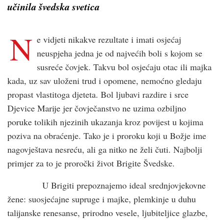
učinila švedska svetica
N
e vidjeti nikakve rezultate i imati osjećaj
neuspjeha jedna je od najvećih boli s kojom se
susreće čovjek. Takvu bol osjećaju otac ili majka
kada, uz sav uloženi trud i opomene, nemoćno gledaju
propast vlastitoga djeteta. Bol ljubavi razdire i srce
Djevice Marije jer čovječanstvo ne uzima ozbiljno
poruke tolikih njezinih ukazanja kroz povijest u kojima
poziva na obraćenje. Tako je i proroku koji u Božje ime
nagovještava nesreću, ali ga nitko ne želi čuti. Najbolji
primjer za to je proročki život Brigite Švedske.
U Brigiti prepoznajemo ideal srednjovjekovne
žene: suosjećajne supruge i majke, plemkinje u duhu
talijanske renesanse, prirodno vesele, ljubiteljice glazbe,