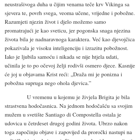
neustrašivoga duha u čijim venama teče krv Vikinga sa
sjevera te, povrh svega, veoma učene, vrijedne i pobožne.
Razumjeti njezin život i djelo možemo samo
promatrajući je kao sveticu, jer pogonska snaga njezina
života bila je nadnaravnoga karaktera. Već kao djevojčica
pokazivala je visoku inteligenciju i izrazitu pobožnost.
Iako je ljubila samoću i nikada se nije htjela udati,
učinila je to po očevoj želji rodivši osmero djece. Kasnije
će joj u objavama Krist reći: „Draža mi je ponizna i
pobožna supruga nego ohola djevica.”
U vremenu u kojemu je živjela Brigita je bila
strastvena hodočasnica. Na jednom hodočašću sa svojim
mužem u svetište Santiago di Compostella ostala je
udovica u četrdeset drugoj godini života. Ubrzo nakon
toga započinju objave i zapovijed da proročki nastupi na