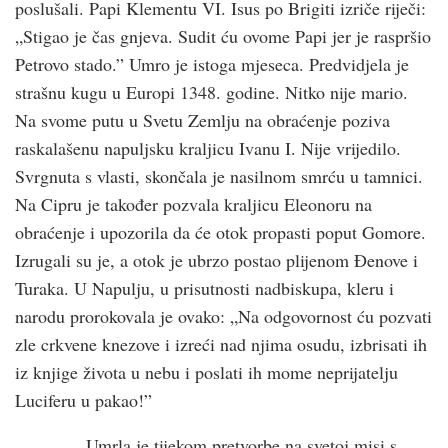
poslušali. Papi Klementu VI. Isus po Brigiti izriče riječi:
„Stigao je čas gnjeva. Sudit ću ovome Papi jer je raspršio
Petrovo stado.” Umro je istoga mjeseca. Predvidjela je
strašnu kugu u Europi 1348. godine. Nitko nije mario.
Na svome putu u Svetu Zemlju na obraćenje poziva
raskalašenu napuljsku kraljicu Ivanu I. Nije vrijedilo.
Svrgnuta s vlasti, skončala je nasilnom smrću u tamnici.
Na Cipru je također pozvala kraljicu Eleonoru na
obraćenje i upozorila da će otok propasti poput Gomore.
Izrugali su je, a otok je ubrzo postao plijenom Đenove i
Turaka. U Napulju, u prisutnosti nadbiskupa, kleru i
narodu prorokovala je ovako: „Na odgovornost ću pozvati
zle crkvene knezove i izreći nad njima osudu, izbrisati ih
iz knjige života u nebu i poslati ih mome neprijatelju
Luciferu u pakao!”
Umrla je tijekom pretvorbe na svetoj misi s