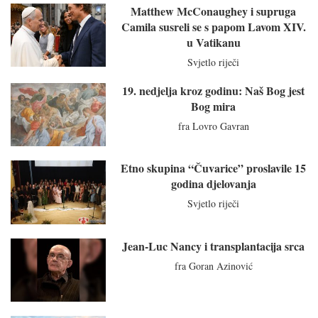
Matthew McConaughey i supruga
Camila susreli se s papom Lavom XIV.
u Vatikanu
Svjetlo riječi
19. nedjelja kroz godinu: Naš Bog jest
Bog mira
fra Lovro Gavran
Etno skupina “Čuvarice” proslavile 15
godina djelovanja
Svjetlo riječi
Jean-Luc Nancy i transplantacija srca
fra Goran Azinović