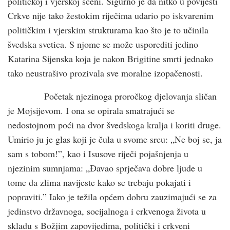
političkoj i vjerskoj sceni. Sigurno je da nitko u povijesti
Crkve nije tako žestokim riječima udario po iskvarenim
političkim i vjerskim strukturama kao što je to učinila
švedska svetica. S njome se može usporediti jedino
Katarina Sijenska koja je nakon Brigitine smrti jednako
tako neustrašivo prozivala sve moralne izopačenosti.
Početak njezinoga proročkog djelovanja sličan
je Mojsijevom. I ona se opirala smatrajući se
nedostojnom poći na dvor švedskoga kralja i koriti druge.
Umirio ju je glas koji je čula u svome srcu: „Ne boj se, ja
sam s tobom!”, kao i Isusove riječi pojašnjenja u
njezinim sumnjama: „Đavao sprječava dobre ljude u
tome da zlima navijeste kako se trebaju pokajati i
popraviti.” Iako je težila općem dobru zauzimajući se za
jedinstvo državnoga, socijalnoga i crkvenoga života u
skladu s Božjim zapovijedima, politički i crkveni