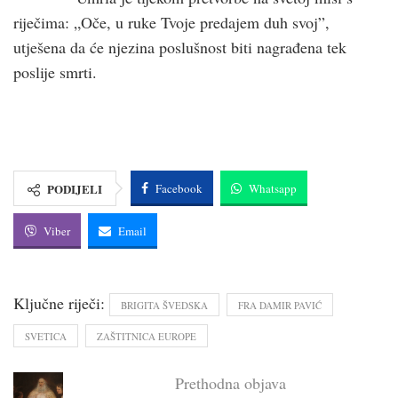
riječima: „Oče, u ruke Tvoje predajem duh svoj”,
utješena da će njezina poslušnost biti nagrađena tek
poslije smrti.
PODIJELI
Facebook
Whatsapp
Viber
Email
Ključne riječi:
BRIGITA ŠVEDSKA
FRA DAMIR PAVIĆ
SVETICA
ZAŠTITNICA EUROPE
Prethodna objava