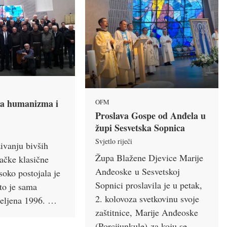
ma humanizma i
OFM
Proslava Gospe od Anđela u
župi Sesvetska Sopnica
Svjetlo riječi
živanju bivših
Župa Blažene Djevice Marije
ačke klasične
Anđeoske u Sesvetskoj
soko postojala je
Sopnici proslavila je u petak,
što je sama
2. kolovoza svetkovinu svoje
eljena 1996. …
zaštitnice, Marije Anđeoske
(Porcijunkule) za koju se …