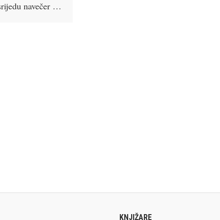
 srijedu navečer …
KNJIŽARE