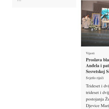
Vijesti
Proslava bl
Anđela i pa
Sesvetskoj S
Svjetlo riječi
Trideset i dv
trideset i dv
postojanja Ž
Djevice Mar