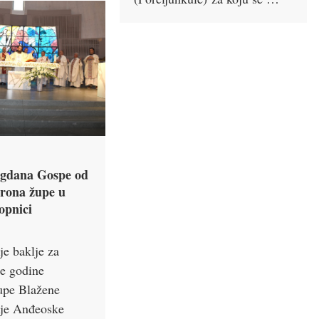
agdana Gospe od
trona župe u
opnici
ije baklje za
ije godine
upe Blažene
ije Anđeoske