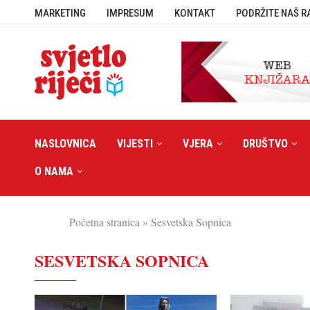
MARKETING
IMPRESUM
KONTAKT
PODRŽITE NAŠ R
NASLOVNICA
VIJESTI
VJERA
DRUŠTVO
O NAMA
Početna stranica
»
Sesvetska Sopnica
SESVETSKA SOPNICA