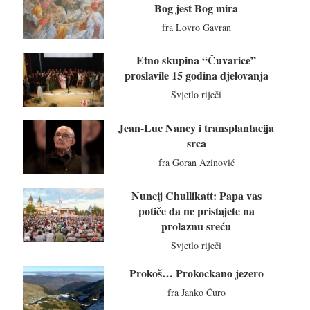
Bog jest Bog mira
fra Lovro Gavran
Etno skupina “Čuvarice”
proslavile 15 godina djelovanja
Svjetlo riječi
Jean-Luc Nancy i transplantacija
srca
fra Goran Azinović
Nuncij Chullikatt: Papa vas
potiče da ne pristajete na
prolaznu sreću
Svjetlo riječi
Prokoš… Prokockano jezero
fra Janko Ćuro