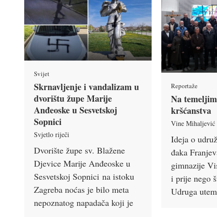
Svijet
Skrnavljenje i vandalizam u
Reportaže
dvorištu župe Marije
Na temelji
Anđeoske u Sesvetskoj
krš­ćanstva
Sopnici
Vine Mihaljević
Svjetlo riječi
Ideja o udru
Dvorište župe sv. Blažene
đaka Franjev
Djevice Marije Anđeoske u
gimnazije Vi
Sesvetskoj Sopnici na istoku
i prije nego 
Zagreba noćas je bilo meta
Udruga utem
nepoznatog napadača koji je
…