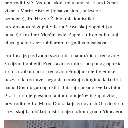
predvodili vlč. Vedran Jakić, mladomisnik i novi župni
vikar u Mariji Bistrici (misa za stare, bolesne i
nemoćne), fra Hrvoje Žabić, mladomisnik i
novoimenovani župni vikar u Sesvetskoj Sopnici (za
mlade) i fra Juro Marčinković, župnik u Kompolju koji
iduće godine slavi jubilarnih 55 godina misništva.
Fra Juro je predvodio svetu misu na uočnicu svetkovine
za djecu i obitelji. Predstavio je milost potpunog oprosta
koju sa sobom nosi svetkovina Porcijunkule i vjernike
pozvao da ne mrze, nego da opraštaju drugima kako bi i
nama Bog mogao oprostiti. Jutarnju misu o svetkovini u
9 sati, koju je pjesmom animirao mješoviti župni zbor,
predvodio je fra Mario Dadić koji je novu službu dobio u
Hrvatskoj katoličkoj misiji u njemačkom gradu Münsteru.