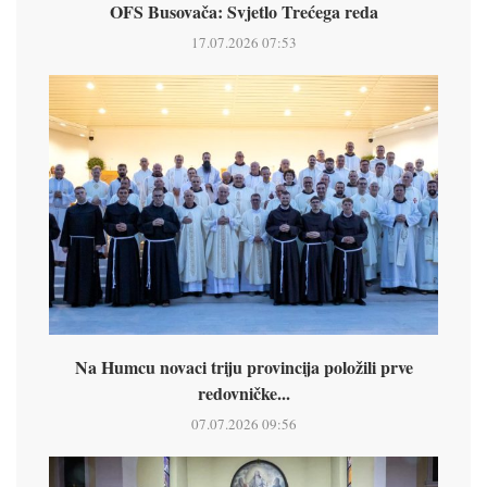
OFS Busovača: Svjetlo Trećega reda
17.07.2026 07:53
Na Humcu novaci triju provincija položili prve
redovničke...
07.07.2026 09:56