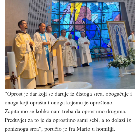
“Oprost je dar koji se daruje iz čistoga srca, obogaćuje i
onoga koji oprašta i onoga kojemu je oprošteno.
Zapitajmo se koliko nam treba da oprostimo drugima.
Preduvjet za to je da oprostimo sami sebi, a to dolazi iz
poniznoga srca”, poručio je fra Mario u homiliji.