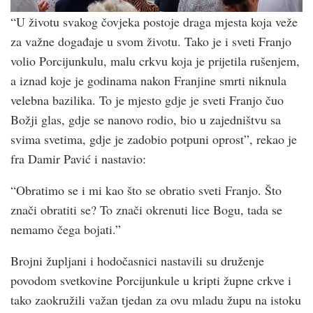
“U životu svakog čovjeka postoje draga mjesta koja veže
za važne događaje u svom životu. Tako je i sveti Franjo
volio Porcijunkulu, malu crkvu koja je prijetila rušenjem,
a iznad koje je godinama nakon Franjine smrti niknula
velebna bazilika. To je mjesto gdje je sveti Franjo čuo
Božji glas, gdje se nanovo rodio, bio u zajedništvu sa
svima svetima, gdje je zadobio potpuni oprost”, rekao je
fra Damir Pavić i nastavio:
“Obratimo se i mi kao što se obratio sveti Franjo. Što
znači obratiti se? To znači okrenuti lice Bogu, tada se
nemamo čega bojati.”
Brojni župljani i hodočasnici nastavili su druženje
povodom svetkovine Porcijunkule u kripti župne crkve i
tako zaokružili važan tjedan za ovu mladu župu na istoku