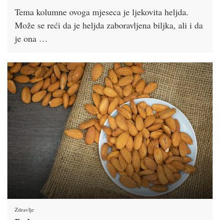
Tema kolumne ovoga mjeseca je ljekovita heljda.
Može se reći da je heljda zaboravljena biljka, ali i da
je ona …
Zdravlje