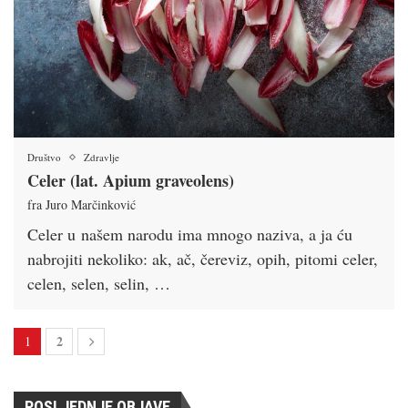
Društvo
Zdravlje
Celer (lat. Apium graveolens)
fra Juro Marčinković
Celer u našem narodu ima mnogo naziva, a ja ću
nabrojiti nekoliko: ak, ač, čereviz, opih, pitomi celer,
celen, selen, selin, …
2
1
POSLJEDNJE OBJAVE