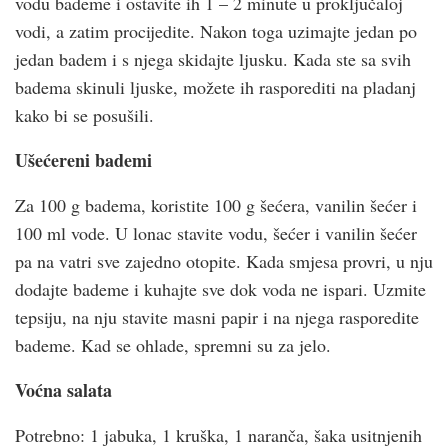
vodu bademe i ostavite ih 1 – 2 minute u proključaloj
vodi, a zatim procijedite. Nakon toga uzimajte jedan po
jedan badem i s njega skidajte ljusku. Kada ste sa svih
badema skinuli ljuske, možete ih rasporediti na pladanj
kako bi se posušili.
Ušećereni bademi
Za 100 g badema, koristite 100 g šećera, vanilin šećer i
100 ml vode. U lonac stavite vodu, šećer i vanilin šećer
pa na vatri sve zajedno otopite. Kada smjesa provri, u nju
dodajte bademe i kuhajte sve dok voda ne ispari. Uzmite
tepsiju, na nju stavite masni papir i na njega rasporedite
bademe. Kad se ohlade, spremni su za jelo.
Voćna salata
Potrebno: 1 jabuka, 1 kruška, 1 naranča, šaka usitnjenih