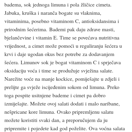
badema, sok jednoga limuna i pola žličice cimeta.
Jabuka, kruška i naranča bogate su vlaknima,
vitaminima, posebno vitaminom C, antioksidansima i
prirodnim šećerima. Bademi pak daju zdrave masti,
bjelančevine i vitamin E. Time se povećava nutritivna
vrijednost, a cimet može pomoći u reguliranju šećera u
krvi i daje ugodan okus bez potrebe za dodavanjem
šećera. Limunov sok je bogat vitaminom C i sprječava
oksidaciju voća i time se produžuje svježina salate.
Narežite voće na manje kockice, pomiješajte u zdjeli i
prelijte ga svježe iscijeđenim sokom od limuna. Preko
toga pospite usitnjene bademe i cimet pa dobro
izmiješajte. Možete ovoj salati dodati i malo naribane,
nešpricane kore limuna. Ovako pripremljenu salatu
možete koristiti svaki dan, a preporučujem da ju
pripremite i pojedete kad god poželite. Ova voćna salata