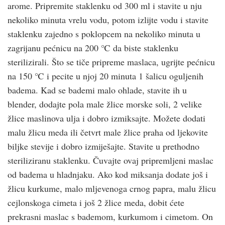
arome. Pripremite staklenku od 300 ml i stavite u nju
nekoliko minuta vrelu vodu, potom izlijte vodu i stavite
staklenku zajedno s poklopcem na nekoliko minuta u
zagrijanu pećnicu na 200 ℃ da biste staklenku
sterilizirali. Što se tiče pripreme maslaca, ugrijte pećnicu
na 150 ℃ i pecite u njoj 20 minuta 1 šalicu oguljenih
badema. Kad se bademi malo ohlade, stavite ih u
blender, dodajte pola male žlice morske soli, 2 velike
žlice maslinova ulja i dobro izmiksajte. Možete dodati
malu žlicu meda ili četvrt male žlice praha od ljekovite
biljke stevije i dobro izmiješajte. Stavite u prethodno
steriliziranu staklenku. Čuvajte ovaj pripremljeni maslac
od badema u hladnjaku. Ako kod miksanja dodate još i
žlicu kurkume, malo mljevenoga crnog papra, malu žlicu
cejlonskoga cimeta i još 2 žlice meda, dobit ćete
prekrasni maslac s bademom, kurkumom i cimetom. On