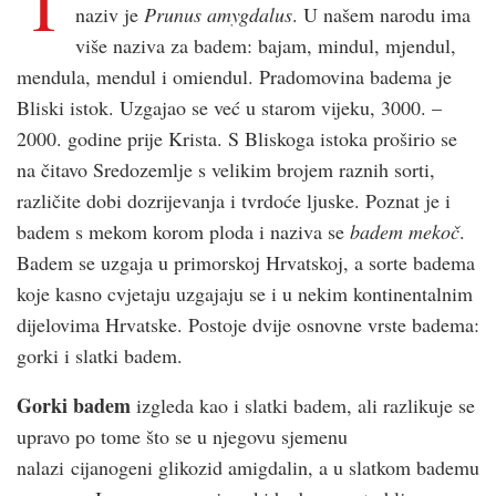
T
naziv je
Prunus amygdalus
. U našem narodu ima
više naziva za badem: bajam, mindul, mjendul,
mendula, mendul i omiendul. Pradomovina badema je
Bliski istok. Uzgajao se već u starom vijeku, 3000. –
2000. godine prije Krista. S Bliskoga istoka proširio se
na čitavo Sredozemlje s velikim brojem raznih sorti,
različite dobi dozrijevanja i tvrdoće ljuske. Poznat je i
badem s mekom korom ploda i naziva se
badem mekoč
.
Badem se uzgaja u primorskoj Hrvatskoj, a sorte badema
koje kasno cvjetaju uzgajaju se i u nekim kontinentalnim
dijelovima Hrvatske. Postoje dvije osnovne vrste badema:
gorki i slatki badem.
Gorki badem
izgleda kao i slatki badem, ali razlikuje se
upravo po tome što se u njegovu sjemenu
nalazi cijanogeni glikozid amigdalin, a u slatkom bademu