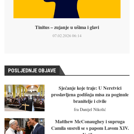
Tinitus – zujanje u ušima i glavi
07.02.2026 06:14
POSLJEDNJE OBJAVE
Sjećanje koje traje: U Neretvici
proslavljena godišnja misa za poginule
branitelje i civile
fra Danijel Nikolić
Matthew McConaughey i supruga
Camila susreli se s papom Lavom XIV.