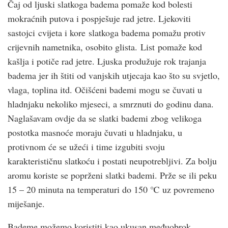
Čaj od ljuski slatkoga badema pomaže kod bolesti
mokraćnih putova i pospješuje rad jetre. Ljekoviti
sastojci cvijeta i kore slatkoga badema pomažu protiv
crijevnih nametnika, osobito glista. List pomaže kod
kašlja i potiče rad jetre. Ljuska produžuje rok trajanja
badema jer ih štiti od vanjskih utjecaja kao što su svjetlo,
vlaga, toplina itd. Očišćeni bademi mogu se čuvati u
hladnjaku nekoliko mjeseci, a smrznuti do godinu dana.
Naglašavam ovdje da se slatki bademi zbog velikoga
postotka masnoće moraju čuvati u hladnjaku, u
protivnom će se užeći i time izgubiti svoju
karakterističnu slatkoću i postati neupotrebljivi. Za bolju
aromu koriste se poprženi slatki bademi. Prže se ili peku
15 – 20 minuta na temperaturi do 150 ℃ uz povremeno
miješanje.
Bademe možemo koristiti kao ukusan međuobrok,