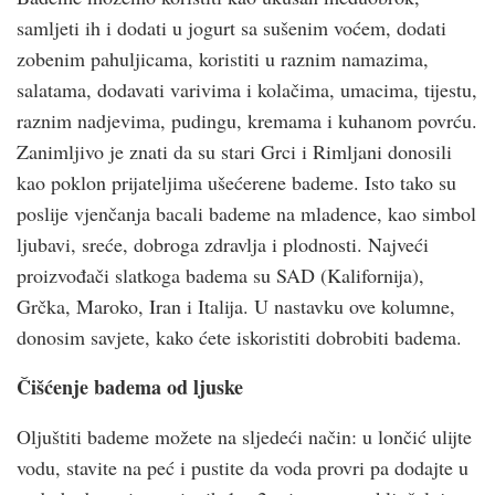
samljeti ih i dodati u jogurt sa sušenim voćem, dodati
zobenim pahuljicama, koristiti u raznim namazima,
salatama, dodavati varivima i kolačima, umacima, tijestu,
raznim nadjevima, pudingu, kremama i kuhanom povrću.
Zanimljivo je znati da su stari Grci i Rimljani donosili
kao poklon prijateljima ušećerene bademe. Isto tako su
poslije vjenčanja bacali bademe na mladence, kao simbol
ljubavi, sreće, dobroga zdravlja i plodnosti. Najveći
proizvođači slatkoga badema su SAD (Kalifornija),
Grčka, Maroko, Iran i Italija. U nastavku ove kolumne,
donosim savjete, kako ćete iskoristiti dobrobiti badema.
Čišćenje badema od ljuske
Oljuštiti bademe možete na sljedeći način: u lončić ulijte
vodu, stavite na peć i pustite da voda provri pa dodajte u