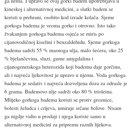
ga nema. I upravo se ovaj gorki badem upotrebljava u
kineskoj i alternativnoj medicini, a slatki badem se
koristi u prehrani, osobito kod izrade kolača. Sjeme
gorkoga badema je veoma gorko i otrovno. Isto tako
žvakanjem gorkoga badema osjeća se miris po
cijanovodičnoj kiselini i benzaldehidu. Sjeme gorkoga
badema sadrži 55 % masnoga ulja, malo šećera, oko 25
% bjelančevina, sluzi, gume amygdalina i
cijanogenetskoga heterozida koji bademu daje gorčinu,
ali i najveća ljekovitost je upravo u njemu. Voda gorkoga
badema je sedativ i najveća dozvoljena doza za odrasle je
6 grama. Bademovo ulje sadrži oko 80 % trioleina.
Mlijeko gorkoga badema koristi se protiv groznice,
bolesti želudca i crijeva, umiruje srčane bolove. Nisam
ga nigdje vidio u prodaji i njega koriste samo u
alternativnoj medicini za pripremu raznih lijekova.