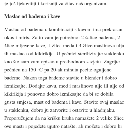
je još ljekovitiji i korisniji za čitav naš organizam.
Maslac od badema i kave
Maslac od badema u kombinaciji s kavom ima prekrasan
okus i miris. Za to vam je potrebno: 2 šalice badema, 2
žlice mljevene kave, 1 žlica meda i 3 žlice maslinova ulja
ili maslaca od kikirikija. U pećnici sterilizirajte staklenku
kao što sam vam opisao u prethodnom savjetu. Zagrijte
pećnicu na 150 ℃ pa 20-ak minuta pecite oguljene
bademe. Nakon toga bademe stavite u blender i dobro
izmiksajte. Dodajte kavu, med i maslinovo ulje ili ulje od
kikirikija i ponovno dobro izmiksajte da bi se dobila
gusta smjesa, mast od badema i kave. Stavite ovaj maslac
u staklenku, dobro ju zatvorite i ostavite u hladnjaku.
Preporučujem da na krišku kruha namažete 2 velike žlice
ove masti i pojedete ujutro natašte, ali možete i dobro bi