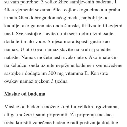
su vam potrebne: 3 velike žlice samljevenih badema, 1
žlica sjemenki sezama, žlica cejlonskoga cimeta u prahu
i mala žlica dobroga domaćeg meda, najbolji je od
kadulje, ako ga nemate onda šumski, ili livadin ili cvjetni
med. Sve sastojke stavite u mikser i dobro izmiksajte,
dodajte i malo vode. Smjesa mora ispasti gusta kao
namaz. Ujutro ovaj namaz stavite na kruh i pojedite
natašte. Namaz možete jesti svako jutro. Ako imate čir
na želudcu, onda uzmite nepržene bademe i sve navedene
sastojke i dodajte im 300 mg vitamina E. Koristite
ovakav namaz tijekom 3 tjedna.
Maslac od badema
Maslac od badema možete kupiti u velikim trgovinama,
ali ga možete i sami pripremiti. Za pripremu maslaca
treba koristiti zapečene bademe radi postizanja dodatne