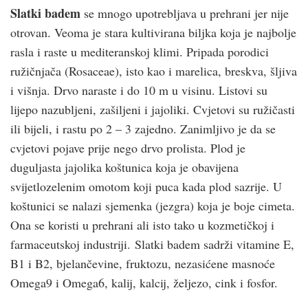
Slatki badem
se mnogo upotrebljava u prehrani jer nije
otrovan. Veoma je stara kultivirana biljka koja je najbolje
rasla i raste u mediteranskoj klimi. Pripada porodici
ružičnjača (Rosaceae), isto kao i marelica, breskva, šljiva
i višnja. Drvo naraste i do 10 m u visinu. Listovi su
lijepo nazubljeni, zašiljeni i jajoliki. Cvjetovi su ružičasti
ili bijeli, i rastu po 2 – 3 zajedno. Zanimljivo je da se
cvjetovi pojave prije nego drvo prolista. Plod je
duguljasta jajolika koštunica koja je obavijena
svijetlozelenim omotom koji puca kada plod sazrije. U
koštunici se nalazi sjemenka (jezgra) koja je boje cimeta.
Ona se koristi u prehrani ali isto tako u kozmetičkoj i
farmaceutskoj industriji. Slatki badem sadrži vitamine E,
B1 i B2, bjelančevine, fruktozu, nezasićene masnoće
Omega9 i Omega6, kalij, kalcij, željezo, cink i fosfor.