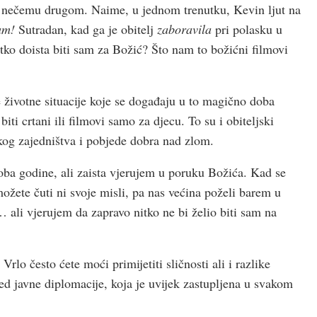
o nečemu drugom. Naime, u jednom trenutku, Kevin ljut na
am!
Sutradan, kad ga je obitelj
zaboravila
pri polasku u
netko doista biti sam za Božić? Što nam to božićni filmovi
e životne situacije koje se događaju u to magično doba
ti crtani ili filmovi samo za djecu. To su i obiteljski
jskog zajedništva i pobjede dobra nad zlom.
doba godine, ali zaista vjerujem u poruku Božića. Kad se
možete čuti ni svoje misli, pa nas većina poželi barem u
 ali vjerujem da zapravo nitko ne bi želio biti sam na
rlo često ćete moći primijetiti sličnosti ali i razlike
d javne diplomacije, koja je uvijek zastupljena u svakom