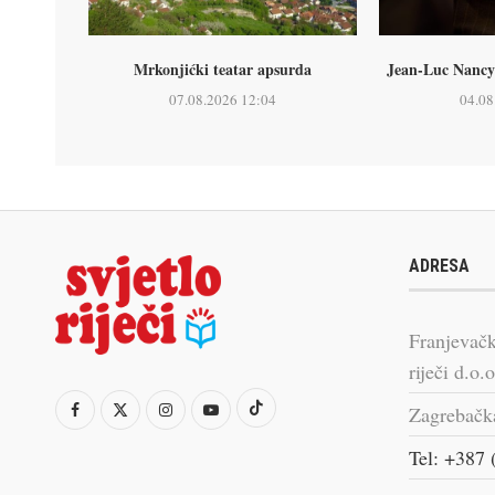
Mrkonjićki teatar apsurda
Jean-Luc Nancy 
07.08.2026 12:04
04.08
ADRESA
Franjevačk
riječi d.o.o
Zagrebačk
Tel: +387 