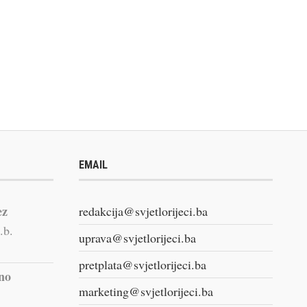
EMAIL
ez
redakcija@svjetlorijeci.ba
.b.
uprava@svjetlorijeci.ba
pretplata@svjetlorijeci.ba
vno
marketing@svjetlorijeci.ba