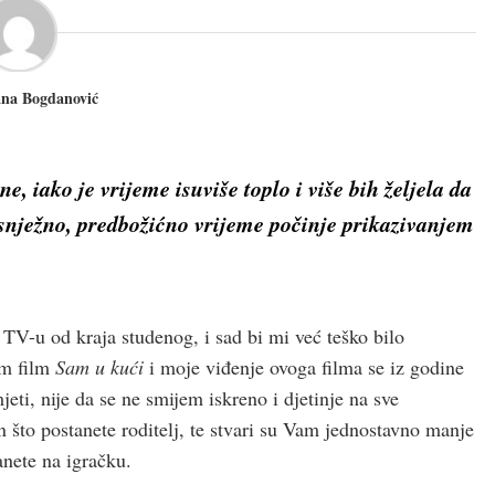
ana Bogdanović
 iako je vrijeme isuviše toplo i više bih željela da
i snježno, predbožićno vrijeme počinje prikazivanjem
a TV-u od kraja studenog, i sad bi mi već teško bilo
am film
Sam u kući
i moje viđenje ovoga filma se iz godine
ti, nije da se ne smijem iskreno i djetinje na sve
n što postanete roditelj, te stvari su Vam jednostavno manje
anete na igračku.