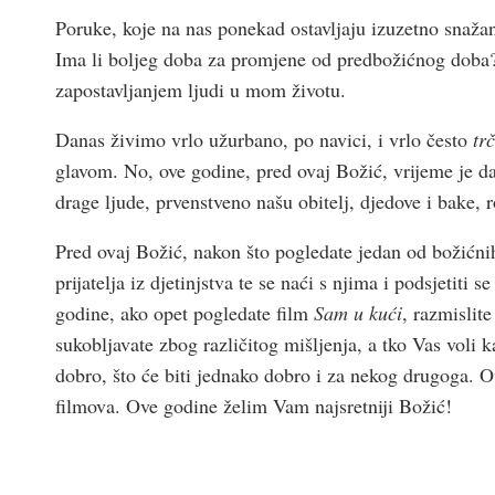
Poruke, koje na nas ponekad ostavljaju izuzetno snažan
Ima li boljeg doba za promjene od predbožićnog doba? 
zapostavljanjem ljudi u mom životu.
Danas živimo vrlo užurbano, po navici, i vrlo često
tr
glavom. No, ove godine, pred ovaj Božić, vrijeme je d
drage ljude, prvenstveno našu obitelj, djedove i bake, ro
Pred ovaj Božić, nakon što pogledate jedan od božićnih 
prijatelja iz djetinjstva te se naći s njima i podsjetiti 
godine, ako opet pogledate film
Sam u kući
, razmislit
sukobljavate zbog različitog mišljenja, a tko Vas voli 
dobro, što će biti jednako dobro i za nekog drugoga. O
filmova. Ove godine želim Vam najsretniji Božić!