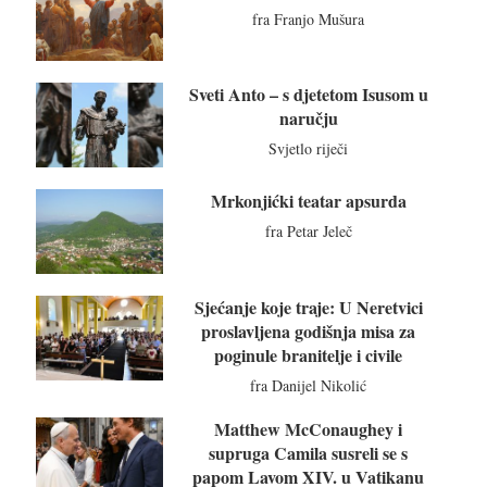
fra Franjo Mušura
Sveti Anto – s djetetom Isusom u
naručju
Svjetlo riječi
Mrkonjićki teatar apsurda
fra Petar Jeleč
Sjećanje koje traje: U Neretvici
proslavljena godišnja misa za
poginule branitelje i civile
fra Danijel Nikolić
Matthew McConaughey i
supruga Camila susreli se s
papom Lavom XIV. u Vatikanu