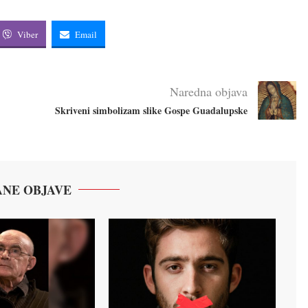
Viber
Email
Naredna objava
Skriveni simbolizam slike Gospe Guadalupske
NE OBJAVE