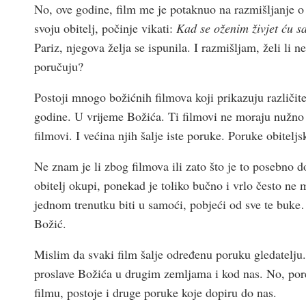
No, ove godine, film me je potaknuo na razmišljanje 
svoju obitelj, počinje vikati:
Kad se oženim živjet ću s
Pariz, njegova želja se ispunila. I razmišljam, želi li 
poručuju?
Postoji mnogo božićnih filmova koji prikazuju različit
godine. U vrijeme Božića. Ti filmovi ne moraju nužno bi
filmovi. I većina njih šalje iste poruke. Poruke obitel
Ne znam je li zbog filmova ili zato što je to posebno 
obitelj okupi, ponekad je toliko bučno i vrlo često ne 
jednom trenutku biti u samoći, pobjeći od sve te buke…
Božić.
Mislim da svaki film šalje određenu poruku gledatelju. V
proslave Božića u drugim zemljama i kod nas. No, pore
filmu, postoje i druge poruke koje dopiru do nas.