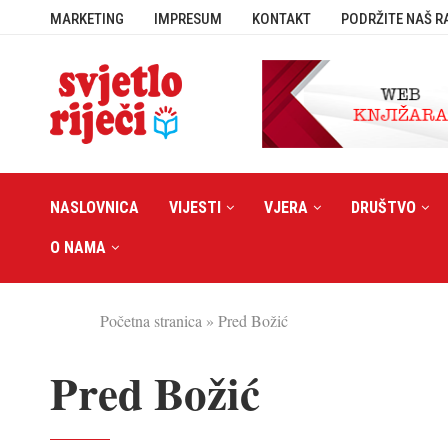
MARKETING
IMPRESUM
KONTAKT
PODRŽITE NAŠ R
NASLOVNICA
VIJESTI
VJERA
DRUŠTVO
O NAMA
Početna stranica
»
Pred Božić
Pred Božić