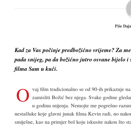
Piše Daj
Kad za Vas počinje predbožićno vrijeme? Za mene,
pada snijeg, pa da božićno jutro osvane bijelo 
filma
Sam u kući
.
O
vaj film tradicionalno se od 90-ih prikazuje n
zamisliti Božić bez njega. Svake godine gled
u godinu mijenja. Nemojte me pogrešno razumje
nestašluke koje glavni junak filma Kevin radi, no nako
smiješne, kao na primjer bol koju iskusite nakon što st