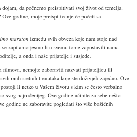
 dojam, da počnemo preispitivati svoj život od temelja.
Ove godine, moje preispitivanje će početi sa
čimo maraton
između svih obveza koje nam stoje nad
a se zapitamo jesmo li u svemu tome zapostavili nama
ditelje, a onda i naše prijatelje i susjede.
filmova, nemojte zaboraviti nazvati prijateljicu ili
se svih onih sretnih trenutaka koje ste doživjeli zajedno. Ove
e postoji li netko u Vašem životu s kim se često verbalno
kao svog najrođenijeg. Ove godine učinite za sebe nešto
ve godine ne zaboravite pogledati što više božićnih