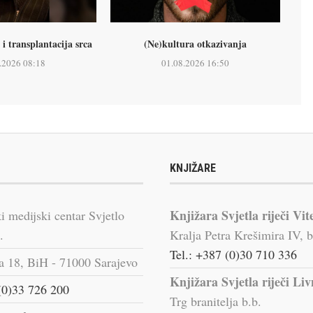
i transplantacija srca
(Ne)kultura otkazivanja
.2026 08:18
01.08.2026 16:50
KNJIŽARE
Knjižara Svjetla riječi Vit
i medijski centar Svjetlo
.
Kralja Petra Krešimira IV, b
Tel.: +387 (0)30 710 336
a 18, BiH - 71000 Sarajevo
Knjižara Svjetla riječi Li
(0)33 726 200
Trg branitelja b.b.