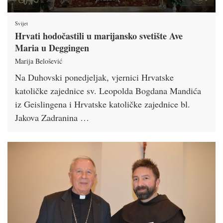
Svijet
Hrvati hodočastili u marijansko svetište Ave
Maria u Deggingen
Marija Belošević
Na Duhovski ponedjeljak, vjernici Hrvatske
katoličke zajednice sv. Leopolda Bogdana Mandića
iz Geislingena i Hrvatske katoličke zajednice bl.
Jakova Zadranina …