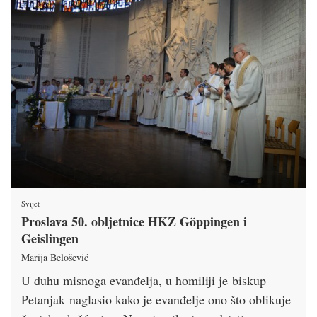
Svijet
Proslava 50. obljetnice HKZ Göppingen i
Geislingen
Marija Belošević
U duhu misnoga evanđelja, u homiliji je biskup
Petanjak naglasio kako je evanđelje ono što oblikuje