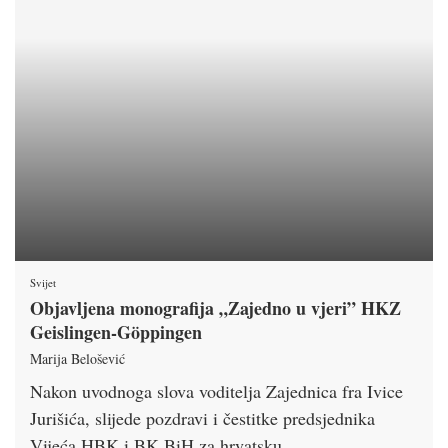
Svijet
Objavljena monografija „Zajedno u vjeri” HKZ
Geislingen-Göppingen
Marija Belošević
Nakon uvodnoga slova voditelja Zajednica fra Ivice
Jurišića, slijede pozdravi i čestitke predsjednika
Vijeća HBK i BK BiH za hrvatsku …