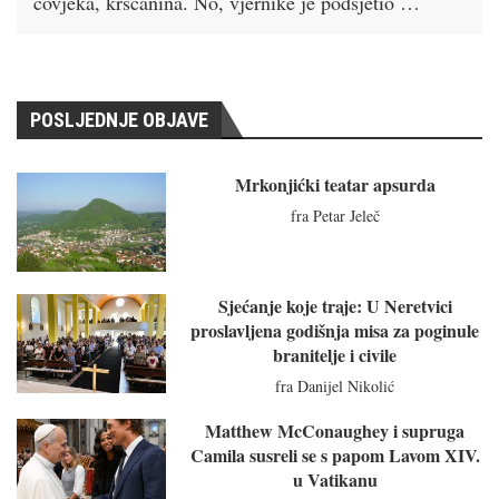
čovjeka, kršćanina. No, vjernike je podsjetio …
POSLJEDNJE OBJAVE
Mrkonjićki teatar apsurda
fra Petar Jeleč
Sjećanje koje traje: U Neretvici
proslavljena godišnja misa za poginule
branitelje i civile
fra Danijel Nikolić
Matthew McConaughey i supruga
Camila susreli se s papom Lavom XIV.
u Vatikanu