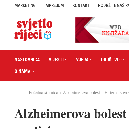
MARKETING
IMPRESUM
KONTAKT
PODRŽITE NAŠ R
NASLOVNICA
VIJESTI
VJERA
DRUŠTVO
O NAMA
Početna stranica
»
Alzheimerova bolest – Enigma suvr
Alzheimerova boles