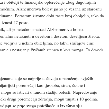
 i obitelji te financijsko opterećenje zbog dugotrajnih
emoćnim. Alzheimerova bolest jasno je vezana uz starosnu
dinama. Porastom životne dobi raste broj oboljelih, tako da
 iznosi 47 posto.
ik, ali je netočno smatrati Alzheimerovu bolest
entalno netaknuti u devetom i desetom desetljeću života.
e vidljiva u nekim obiteljima, no takvi slučajevi čine
anje i nestajanje živčanih stanica u kori mozga. To dovodi
mjenama koje se najprije uočavaju u pamćenju svježih
jatrijski poremećaji kao tjeskoba, strah, čudne i
e mogu se isticati u ranom stadiju bolesti. Napredovanje
neki drugi poremećaji zdravlja, mogu tinjati i 10 godina.
poteškoće u izvršavanju
avljaju se prije svega