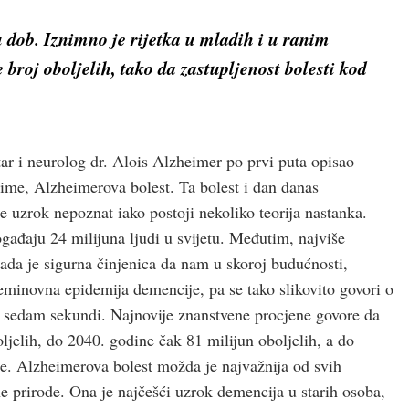
 dob. Iznimno je rijetka u mladih i u ranim
broj oboljelih, tako da zastupljenost bolesti kod
atar i neurolog dr. Alois Alzheimer po prvi puta opisao
o ime, Alzheimerova bolest. Ta bolest i dan danas
e uzrok nepoznat iako postoji nekoliko teorija nastanka.
gađaju 24 milijuna ljudi u svijetu. Međutim, najviše
 sada je sigurna činjenica da nam u skoroj budućnosti,
neminovna epidemija demencije, pa se tako slikovito govori o
h sedam sekundi. Najnovije znanstvene procjene govore da
ljelih, do 2040. godine čak 81 milijun oboljelih, a do
e. Alzheimerova bolest možda je najvažnija od svih
ne prirode. Ona je najčeš­ći uzrok demencija u starih osoba,