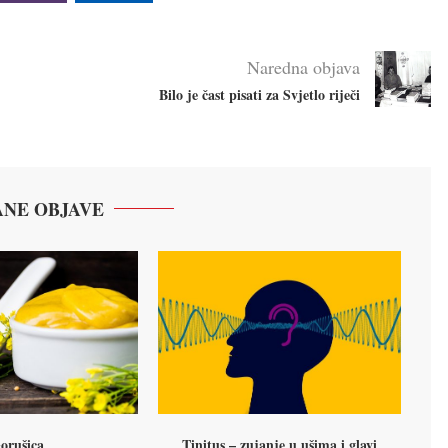
Naredna objava
Bilo je čast pisati za Svjetlo riječi
NE OBJAVE
orušica
Tinitus – zujanje u ušima i glavi