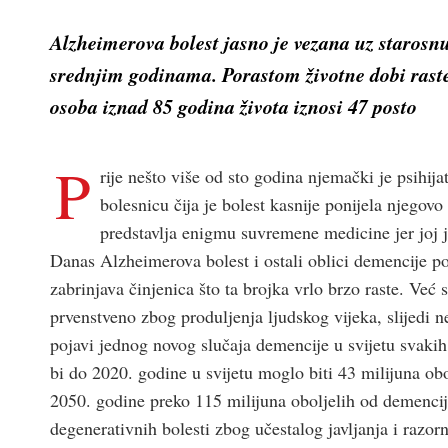
Alzheimerova bolest jasno je vezana uz starosnu
srednjim godinama. Porastom životne dobi raste 
osoba iznad 85 godina života iznosi 47 posto
P
rije nešto više od sto godina njemački je psihij
bolesnicu čija je bolest kasnije ponijela njegov
predstavlja enigmu suvremene medicine jer joj j
Danas Alzheimerova bolest i ostali oblici demencije po
zabrinjava činjenica što ta brojka vrlo brzo raste. Već
prvenstveno zbog produljenja ljudskog vijeka, slijedi 
pojavi jednog novog slučaja demencije u svijetu svaki
bi do 2020. godine u svijetu moglo biti 43 milijuna obo
2050. godine preko 115 milijuna oboljelih od demencij
degenerativnih bolesti zbog učestalog javljanja i razor