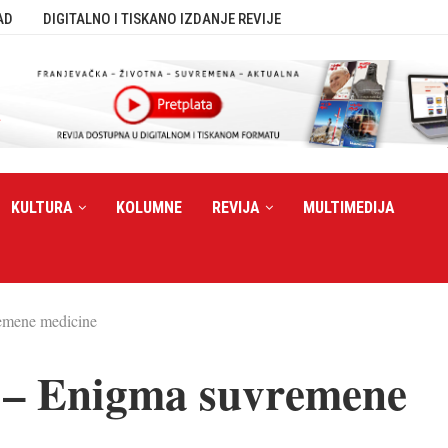
AD
DIGITALNO I TISKANO IZDANJE REVIJE
KULTURA
KOLUMNE
REVIJA
MULTIMEDIJA
emene medicine
t – Enigma suvremene