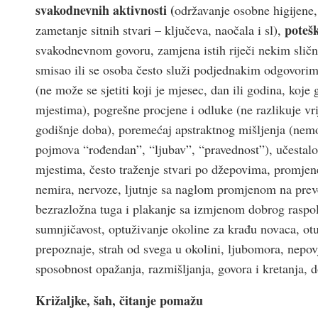
svakodnevnih aktivnosti (
održavanje osobne higijene, 
potešk
zametanje sitnih stvari – ključeva, naočala i sl),
svakodnevnom govoru, zamjena istih riječi nekim sličn
smisao ili se osoba često služi podjednakim odgovorim
(ne može se sjetiti koji je mjesec, dan ili godina, koje
mjestima), pogrešne procjene i odluke (ne razlikuje vr
godišnje doba), poremećaj apstraktnog mišljenja (nem
pojmova “rođendan”, “ljubav”, “pravednost”), učestalo 
mjestima, često traženje stvari po džepovima, promjen
nemira, nervoze, ljutnje sa naglom promjenom na preve
bezrazložna tuga i plakanje sa izmjenom dobrog raspol
sumnjičavost, optuživanje okoline za krađu novaca, otu
prepoznaje, strah od svega u okolini, ljubomora, nepovj
sposobnost opažanja, razmišljanja, govora i kretanja, d
Križaljke, šah, čitanje pomažu