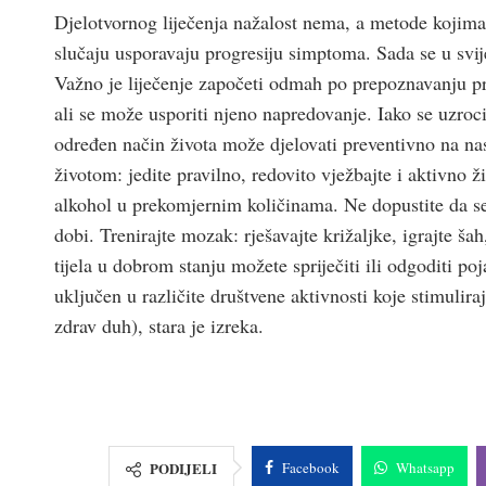
Djelotvornog liječenja nažalost nema, a metode kojima
slučaju usporavaju progresiju simptoma. Sada se u svije
Važno je liječenje započeti odmah po prepoznavanju pr
ali se može usporiti njeno napredovanje. Iako se uzroci
određen način života može djelovati preventivno na nast
životom: jedite pravilno, redovito vježbajte i aktivno ž
alkohol u prekomjernim količinama. Ne dopustite da se 
dobi. Trenirajte mozak: rješavajte križaljke, igrajte ša
tijela u dobrom stanju možete spriječiti ili odgoditi poja
uključen u različite društvene aktivnosti koje stimuliraj
zdrav duh), stara je izreka.
PODIJELI
Facebook
Whatsapp