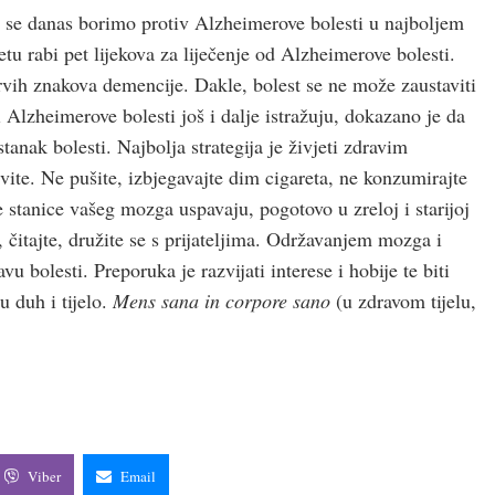
 se danas borimo protiv Alzheimerove bolesti u najboljem
tu rabi pet lijekova za liječenje od Alzheimerove bolesti.
vih znakova demencije. Dakle, bolest se ne može zaustaviti
 Alzheimerove bolesti još i dalje istražuju, dokazano je da
anak bolesti. Najbolja strategija je živjeti zdravim
ivite. Ne pušite, izbjegavajte dim cigareta, ne konzumirajte
stanice vašeg mozga uspavaju, pogotovo u zreloj i starijoj
h, čitajte, družite se s prijateljima. Održavanjem mozga i
vu bolesti. Preporuka je razvijati interese i hobije te biti
u duh i tijelo.
Mens sana in corpore sano
(u zdravom tijelu,
Viber
Email