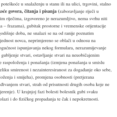
poteškoće u snalaženju u stanu ili na ulici, trgovini, stalno
oće govora, čitanja i pisanja
(
zaboravljanje riječi u
im riječima, izgovoreno je nerazumljivo, nema svrhu niti
a – frazama), gubitak prostorne i vremenske orijentacije
 godišnje doba, ne snalazi se na od ranije poznatim
ijednost novca, neprimjereno se oblači u odnosu na
ogućnost ispunjavanja nekog formulara, nerazumijevanje
gubljenje stvari, ostavljanje stvari na neuobičajenim
e raspoloženja i ponašanja (izmjena ponašanja u smislu
liku smirenost i nezainteresiranost za događanje oko sebe,
oženja i smijeha), promjena osobnosti (pretjerana
đivanjem stvari, strah od prisutnosti drugih osoba koje ne
erenje). U krajnjoj fazi bolesti bolesnik gubi svaku
olazi i do fizičkog propadanja te čak i nepokretnosti.