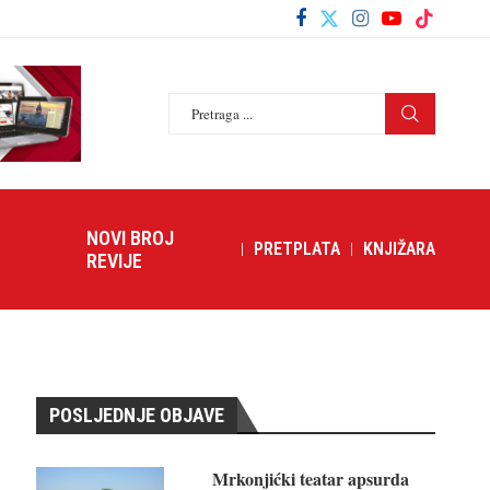
NOVI BROJ
PRETPLATA
KNJIŽARA
REVIJE
POSLJEDNJE OBJAVE
Mrkonjićki teatar apsurda