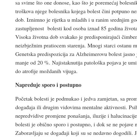
sa svime što one donose, kao što je poremećaj bolesnika
troškova njege bolesnika kojega bolest čini potpuno n
dob. Iznimno je rijetka u mladih i u ranim srednjim go
zastupljenost bolesti kod osoba iznad 85 godina života
Visoka životna dob svakako je predisponirajući čimben
neizbježnim pratiocem starenja. Mnogi starci ostanu m
Genetska predispozicija za Alzheimerovu bolest jasno j
manje od 20 %. Najistaknutija patološka pojava je umir
do atrofije moždanih vijuga.
Napreduje sporo i postupno
Početak bolesti je podmukao i jedva zamjetan, sa pro
događaja ili drugim vidovima mentalne aktivnosti. Psihi
nepredvidive promjene ponašanja, iluzije i halucinacij
bolesti je obično sporo i postupno, i dok se ne pojave 
Zaboravljaju se događaji koji su se nedavno dogodili. J