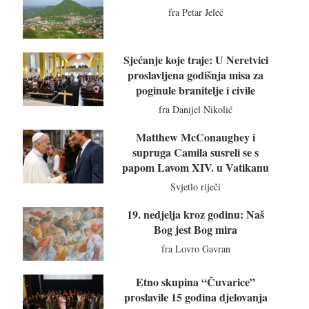
fra Petar Jeleč
Sjećanje koje traje: U Neretvici
proslavljena godišnja misa za
poginule branitelje i civile
fra Danijel Nikolić
Matthew McConaughey i
supruga Camila susreli se s
papom Lavom XIV. u Vatikanu
Svjetlo riječi
19. nedjelja kroz godinu: Naš
Bog jest Bog mira
fra Lovro Gavran
Etno skupina “Čuvarice”
proslavile 15 godina djelovanja